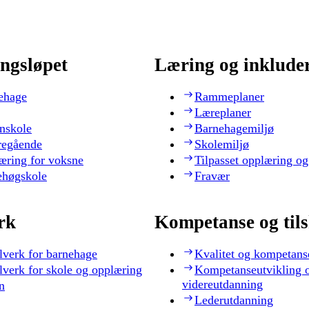
ngsløpet
Læring og inklude
ehage
Rammeplaner
Læreplaner
nskole
Barnehagemiljø
regående
Skolemiljø
æring for voksne
Tilpasset opplæring og
ehøgskole
Fravær
rk
Kompetanse og til
lverk for barnehage
Kvalitet og kompetans
lverk for skole og opplæring
Kompetanseutvikling 
videreutdanning
n
Lederutdanning