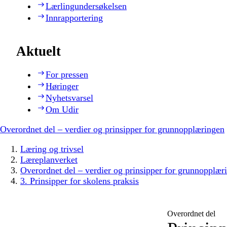
Lærlingundersøkelsen
Innrapportering
Aktuelt
For pressen
Høringer
Nyhetsvarsel
Om Udir
Overordnet del – verdier og prinsipper for grunnopplæringen
Læring og trivsel
Læreplanverket
Overordnet del – verdier og prinsipper for grunnopplær
3. Prinsipper for skolens praksis
Overordnet del