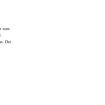
er som
t
ne. Det