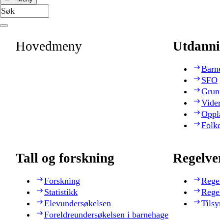
Hovedmeny
Utdanni
Barn
SFO
Grun
Vide
Oppl
Folk
Tall og forskning
Regelve
Forskning
Rege
Statistikk
Rege
Elevundersøkelsen
Tilsy
Foreldreundersøkelsen i barnehage