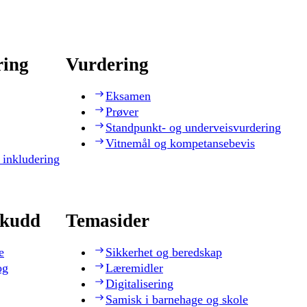
ring
Vurdering
Eksamen
Prøver
Standpunkt- og underveisvurdering
Vitnemål og kompetansebevis
 inkludering
skudd
Temasider
e
Sikkerhet og beredskap
og
Læremidler
Digitalisering
Samisk i barnehage og skole