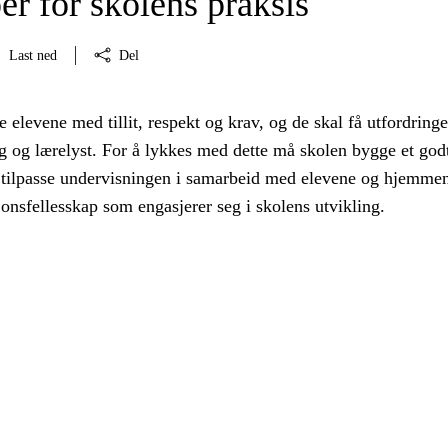
er for skolens praksis
Last ned
Del
 elevene med tillit, respekt og krav, og de skal få utfordring
 og lærelyst. For å lykkes med dette må skolen bygge et god
 tilpasse undervisningen i samarbeid med elevene og hjemme
jonsfellesskap som engasjerer seg i skolens utvikling.