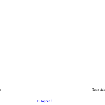
e
Neste sid
Til toppen