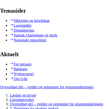
Temasider
Sikkerhet og beredskap
Læremidler
Digitalisering
Samisk i barnehage og skole
Nasjonale minoriteter
Aktuelt
For pressen
Høringer
Nyhetsvarsel
Om Udir
Overordnet del – verdier og prinsipper for grunnopplæringen
Læring og trivsel
Læreplanverket
Overordnet del – verdier og prinsipper for grunnopplæringen
3. Prinsipper for skolens praksis