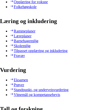
Opplæring for voksne
Folkehøgskole
Læring og inkludering
Rammeplaner
Læreplaner
Barnehagemiljø
Skolemiljø
Tilpasset opplæring og inkludering
Fravær
Vurdering
Eksamen
Prøver
Standpunkt- og underveisvurdering
Vitnemål og kompetansebevis
Tall og forskning