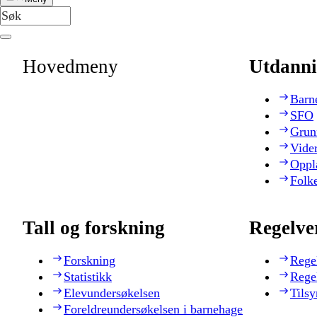
Hovedmeny
Utdanni
Barn
SFO
Grun
Vide
Oppl
Folk
Tall og forskning
Regelve
Forskning
Rege
Statistikk
Rege
Elevundersøkelsen
Tilsy
Foreldreundersøkelsen i barnehage