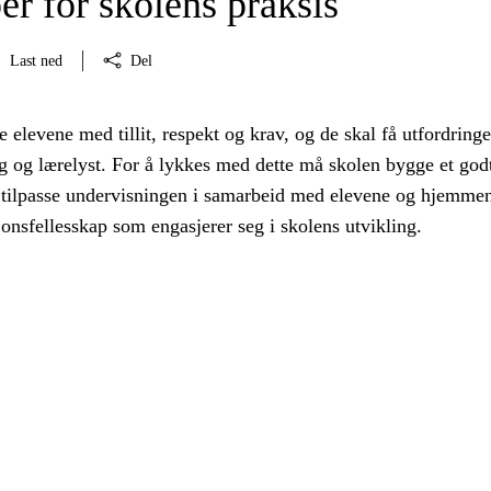
er for skolens praksis
Last ned
Del
 elevene med tillit, respekt og krav, og de skal få utfordring
 og lærelyst. For å lykkes med dette må skolen bygge et god
 tilpasse undervisningen i samarbeid med elevene og hjemme
jonsfellesskap som engasjerer seg i skolens utvikling.