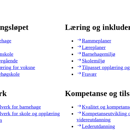
ngsløpet
Læring og inklude
ehage
Rammeplaner
Læreplaner
nskole
Barnehagemiljø
regående
Skolemiljø
æring for voksne
Tilpasset opplæring og
ehøgskole
Fravær
rk
Kompetanse og til
lverk for barnehage
Kvalitet og kompetans
lverk for skole og opplæring
Kompetanseutvikling 
videreutdanning
n
Lederutdanning