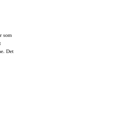
er som
t
ne. Det