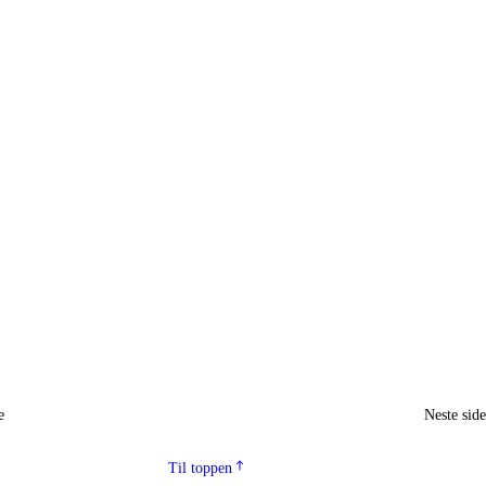
e
Neste sid
Til toppen