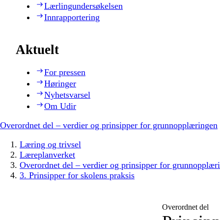
Lærlingundersøkelsen
Innrapportering
Aktuelt
For pressen
Høringer
Nyhetsvarsel
Om Udir
Overordnet del – verdier og prinsipper for grunnopplæringen
Læring og trivsel
Læreplanverket
Overordnet del – verdier og prinsipper for grunnopplær
3. Prinsipper for skolens praksis
Overordnet del