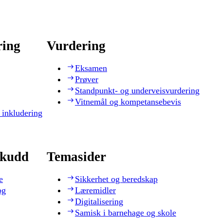
ring
Vurdering
Eksamen
Prøver
Standpunkt- og underveisvurdering
Vitnemål og kompetansebevis
 inkludering
skudd
Temasider
e
Sikkerhet og beredskap
og
Læremidler
Digitalisering
Samisk i barnehage og skole