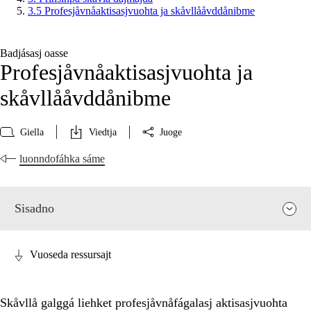
3.5 Profesjåvnåaktisasjvuohta ja skåvllååvddånibme
Badjásasj oasse
Profesjåvnåaktisasjvuohta ja
skåvllååvddånibme
Giella
Viedtja
Juoge
luonndofáhka sáme
Sisadno
Vuoseda ressursajt
Skåvllå galggá liehket profesjåvnåfágalasj aktisasjvuohta