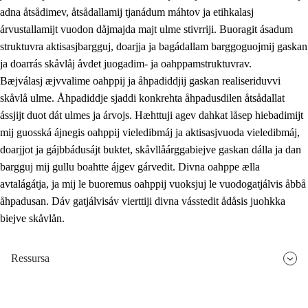
adna åtsådimev, åtsådallamij tjanádum máhtov ja etihkalasj
árvustallamijt vuodon dåjmajda majt ulme stivrriji. Buoragit ásadum
struktuvra aktisasjbargguj, doarjja ja bagádallam barggoguojmij gaskan
ja doarrás skåvlåj åvdet juogadim- ja oahppamstruktuvrav.
Bæjválasj æjvvalime oahppij ja åhpadiddjij gaskan realiseriduvvi
skåvlå ulme. Åhpadiddje sjaddi konkrehta åhpadusdilen åtsådallat
ássjijt duot dát ulmes ja árvojs. Hæhttuji agev dahkat låsep hiebadimijt
mij guosská ájnegis oahppij vieledibmáj ja aktisasjvuoda vieledibmáj,
doarjjot ja gájbbádusájt buktet, skåvllåárggabiejve gaskan dálla ja dan
bargguj mij gullu boahtte ájgev gárvedit. Divna oahppe ælla
avtalágátja, ja mij le buoremus oahppij vuoksjuj le vuodogatjálvis åbbå
åhpadusan. Dáv gatjálvisáv vierttiji divna vásstedit ådåsis juohkka
biejve skåvlån.
Ressursa