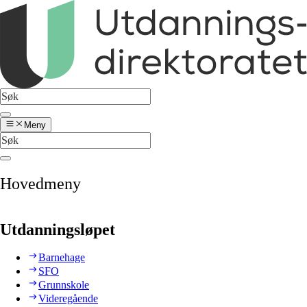
Meny
Hovedmeny
Utdanningsløpet
Barnehage
SFO
Grunnskole
Videregående