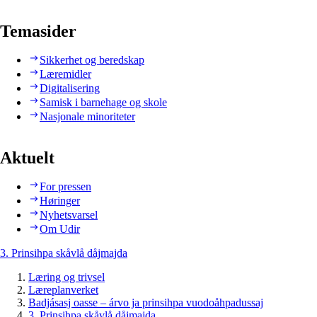
Temasider
Sikkerhet og beredskap
Læremidler
Digitalisering
Samisk i barnehage og skole
Nasjonale minoriteter
Aktuelt
For pressen
Høringer
Nyhetsvarsel
Om Udir
3. Prinsihpa skåvlå dåjmajda
Læring og trivsel
Læreplanverket
Badjásasj oasse – árvo ja prinsihpa vuodoåhpadussaj
3. Prinsihpa skåvlå dåjmajda