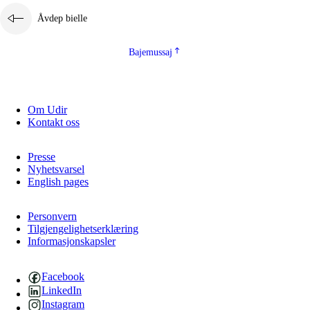
Åvdep bielle
Bajemussaj
Om Udir
Kontakt oss
Presse
Nyhetsvarsel
English pages
Personvern
Tilgjengelighetserklæring
Informasjonskapsler
Facebook
LinkedIn
Instagram