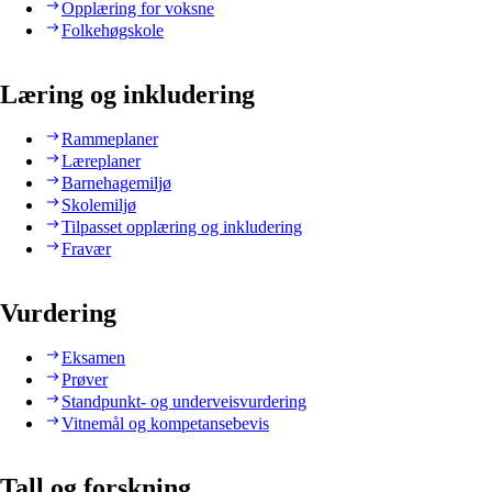
Opplæring for voksne
Folkehøgskole
Læring og inkludering
Rammeplaner
Læreplaner
Barnehagemiljø
Skolemiljø
Tilpasset opplæring og inkludering
Fravær
Vurdering
Eksamen
Prøver
Standpunkt- og underveisvurdering
Vitnemål og kompetansebevis
Tall og forskning