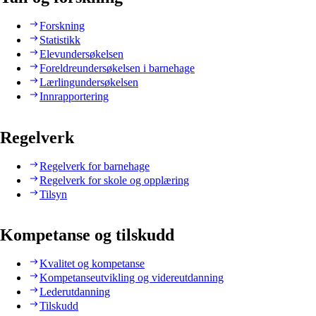
Forskning
Statistikk
Elevundersøkelsen
Foreldreundersøkelsen i barnehage
Lærlingundersøkelsen
Innrapportering
Regelverk
Regelverk for barnehage
Regelverk for skole og opplæring
Tilsyn
Kompetanse og tilskudd
Kvalitet og kompetanse
Kompetanseutvikling og videreutdanning
Lederutdanning
Tilskudd