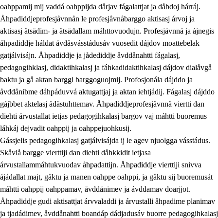
oahppamij mij vaddá oahppijda dårjav fágalattjat ja dåbdoj hárráj.
Åhpadiddjeprofesjåvnnån le profesjåvnåbarggo aktisasj árvoj ja
aktisasj åtsådim- ja åtsådallam máhttovuodujn. Profesjåvnnå ja ájnegis
åhpadiddje háldat åvdåsvásstádusáv vuosedit dájdov moattebelak
gatjálvisájn. Åhpadiddje ja jådediddje åvddånahtti fágalasj,
pedagogihklasj, didaktihkalasj ja fáhkadidaktihkalasj dájdov dialåvgå
baktu ja gå aktan barggi barggoguojmij. Profosjonála dájddo ja
åvddånibme dáhpáduvvá aktugattjaj ja aktan iehtjádij. Fágalasj dájddo
gájbbet aktelasj ådåstuhttemav. Åhpadiddjeprofesjåvnnå viertti dan
diehti árvustallat ietjas pedagogihkalasj bargov vaj máhtti buoremus
láhkáj dejvadit oahppij ja oahppejuohkusij.
Gássjelis pedagogihkalasj gatjálvisájda ij le agev njuolgga vásstádus.
Skåvlå bargge vierttiji dan diehti dåhkkidit ietjasa
árvustallammáhtukvuodav åhpadattijn. Åhpadiddje vierttiji snivva
ájádallat majt, gåktu ja manen oahppe oahppi, ja gåktu sij buoremusát
máhtti oahppij oahppamav, åvddånimev ja ávddamav doarjjot.
Åhpadiddje gudi aktisattjat árvvaladdi ja árvustalli åhpadime planimav
ja tjadádimev, åvddånahtti boandáp dádjadusáv buorre pedagogihkalasj