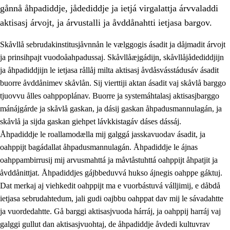
gånnå åhpadiddje, jådediddje ja ietjá virgalattja árvvaladdi
aktisasj árvojt, ja árvustalli ja åvddånahtti ietjasa bargov.
Skåvllå sebrudakinstitusjåvnnån le vælggogis ásadit ja dåjmadit árvojt
ja prinsihpajt vuodoåahpadussaj. Skåvllåæjgádijn, skåvllåjådediddjijn
ja åhpadiddjijn le ietjasa rållåj milta aktisasj åvdåsvásstádusáv ásadit
buorre åvddånimev skåvlån. Sij vierttiji aktan ásadit vaj skåvlå barggo
tjuovvu ålles oahppoplánav. Buorre ja systemáhtalasj aktisasjbarggo
mánájgárde ja skåvlå gaskan, ja dásij gaskan åhpadusmannulagán, ja
skåvlå ja sijda gaskan giehpet lávkkistagáv dáses dássáj.
3.
Prinsihpa skåvlå dåjmajda
Åhpadiddje le roallamodælla mij galggá jasskavuodav ásadit, ja
3.1
Sebrudahtte oahppambirás
oahppijt bagádallat åhpadusmannulagán. Åhpadiddje le ájnas
oahppambirrusij mij arvusmahttá ja måvtåstuhttá oahppijt åhpatjit ja
3.2
Åhpadibme ja hiebadum åhpadus
åvddånittjat. Åhpadiddjes gájbbeduvvá hukso ájnegis oahppe gáktuj.
3.3
Aktisasjbarggo sijda ja skåvlå gaskan
Dat merkaj aj viehkedit oahppijt ma e vuorbástuvá válljimij, e dåbdå
ietjasa sebrudahtedum, jali gudi oajbbu oahppat dav mij le sávadahtte
3.4
Åhpadus åhpadusvidnudagán ja barggoiellemin
ja vuordedahtte. Gå barggi aktisasjvuoda hárráj, ja oahppij harráj vaj
3.5
Profesjåvnåaktisasjvuohta ja skåvllååvddånibme
galggi gullut dan aktisasjvuohtaj, de åhpadiddje åvdedi kultuvrav