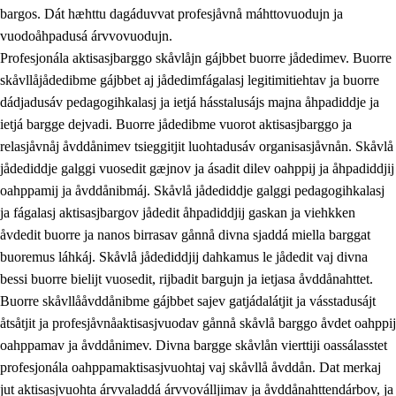
bargos. Dát hæhttu dagáduvvat profesjåvnå máhttovuodujn ja
vuodoåhpadusá árvvovuodujn.
Profesjonála aktisasjbarggo skåvlåjn gájbbet buorre jådedimev. Buorre
skåvllåjådedibme gájbbet aj jådedimfágalasj legitimitiehtav ja buorre
dádjadusáv pedagogihkalasj ja ietjá hásstalusájs majna åhpadiddje ja
ietjá bargge dejvadi. Buorre jådedibme vuorot aktisasjbarggo ja
relasjåvnåj åvddånimev tsieggitjit luohtadusáv organisasjåvnån. Skåvlå
jådediddje galggi vuosedit gæjnov ja ásadit dilev oahppij ja åhpadiddjij
oahppamij ja åvddånibmáj. Skåvlå jådediddje galggi pedagogihkalasj
ja fágalasj aktisasjbargov jådedit åhpadiddjij gaskan ja viehkken
åvdedit buorre ja nanos birrasav gånnå divna sjaddá miella barggat
buoremus láhkáj. Skåvlå jådediddjij dahkamus le jådedit vaj divna
bessi buorre bielijt vuosedit, rijbadit bargujn ja ietjasa åvddånahttet.
Buorre skåvllååvddånibme gájbbet sajev gatjádalátjit ja vásstadusájt
åtsåtjit ja profesjåvnåaktisasjvuodav gånnå skåvlå barggo åvdet oahppij
oahppamav ja åvddånimev. Divna bargge skåvlån vierttiji oassálasstet
profesjonála oahppamaktisasjvuohtaj vaj skåvllå åvddån. Dat merkaj
jut aktisasjvuohta árvvaladdá árvvoválljimav ja åvddånahttendárbov, ja