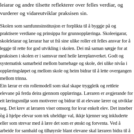
leiarar og andre tilsette reflekterer over felles verdiar, og
vurderer og vidareutviklar praksisen sin.
Skolen som samfunnsinstitusjon er forplikta til å byggje på og
praktisere verdiane og prinsippa for grunnopplæringa. Skoleeigarar,
skoleleiarar og lærarar har ut frå sine ulike roller eit felles ansvar for å
leggje til rette for god utvikling i skolen. Dei må saman sørgje for at
praksisen i skolen er i samsvar med heile læreplanverket. Godt og
systematisk samarbeid mellom barnehage og skole, dei ulike nivåa i
opplæringsløpet og mellom skole og heim bidrar til å lette overgangen
3.
Prinsipp for praksisen i skolen
mellom trinna.
3.1
Eit inkluderande læringsmiljø
Ein lærar er ein rollemodell som skal skape tryggleik og rettleie
elevane på ferda deira gjennom opplæringa. Læraren er avgjerande for
3.2
Undervisning og tilpassa opplæring
eit læringsmiljø som motiverer og bidrar til at elevane lærer og utviklar
3.3
Samarbeid mellom heim og skole
seg. Det krev at læraren viser omsorg for kvar enkelt elev. Det inneber
òg å hjelpe elevar som tek uheldige val, ikkje kjenner seg inkluderte
3.4
Opplæring i lærebedrift og arbeidsliv
eller som strevar med å lære det som er ønskt og forventa. Ved å
3.5
Profesjonsfellesskap og skoleutvikling
arbeide for samhald og tilhøyrsle blant elevane skal læraren bidra til å