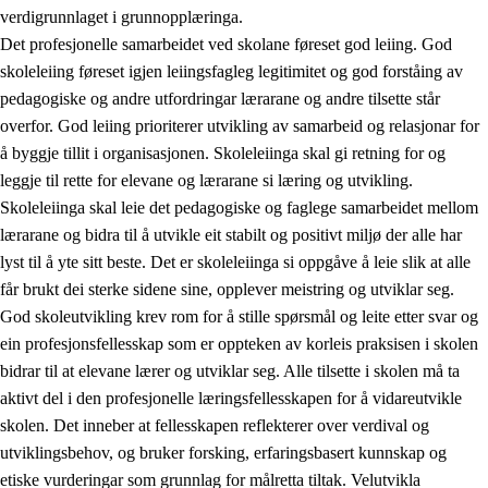
verdigrunnlaget i grunnopplæringa.
Det profesjonelle samarbeidet ved skolane føreset god leiing. God
skoleleiing føreset igjen leiingsfagleg legitimitet og god forståing av
pedagogiske og andre utfordringar lærarane og andre tilsette står
overfor. God leiing prioriterer utvikling av samarbeid og relasjonar for
å byggje tillit i organisasjonen. Skoleleiinga skal gi retning for og
leggje til rette for elevane og lærarane si læring og utvikling.
Skoleleiinga skal leie det pedagogiske og faglege samarbeidet mellom
lærarane og bidra til å utvikle eit stabilt og positivt miljø der alle har
lyst til å yte sitt beste. Det er skoleleiinga si oppgåve å leie slik at alle
får brukt dei sterke sidene sine, opplever meistring og utviklar seg.
God skoleutvikling krev rom for å stille spørsmål og leite etter svar og
ein profesjonsfellesskap som er oppteken av korleis praksisen i skolen
bidrar til at elevane lærer og utviklar seg. Alle tilsette i skolen må ta
aktivt del i den profesjonelle læringsfellesskapen for å vidareutvikle
skolen. Det inneber at fellesskapen reflekterer over verdival og
utviklingsbehov, og bruker forsking, erfaringsbasert kunnskap og
etiske vurderingar som grunnlag for målretta tiltak. Velutvikla