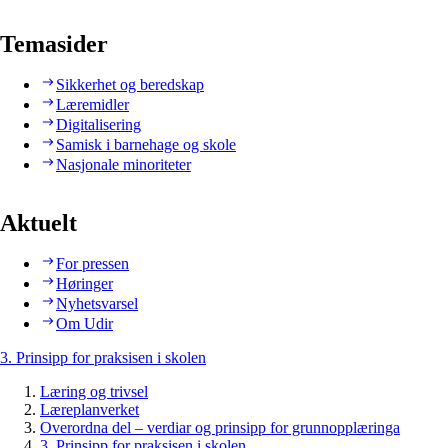
Temasider
Sikkerhet og beredskap
Læremidler
Digitalisering
Samisk i barnehage og skole
Nasjonale minoriteter
Aktuelt
For pressen
Høringer
Nyhetsvarsel
Om Udir
3. Prinsipp for praksisen i skolen
Læring og trivsel
Læreplanverket
Overordna del – verdiar og prinsipp for grunnopplæringa
3. Prinsipp for praksisen i skolen