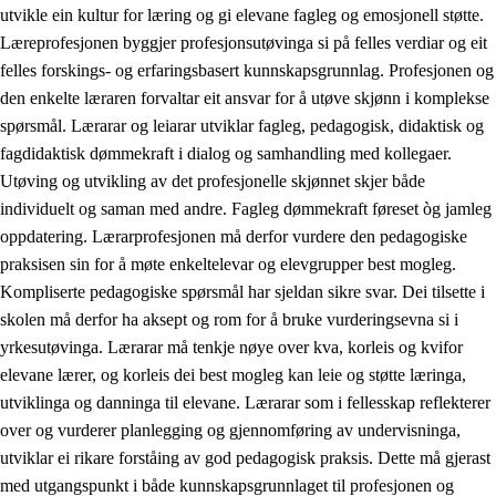
utvikle ein kultur for læring og gi elevane fagleg og emosjonell støtte.
Læreprofesjonen byggjer profesjonsutøvinga si på felles verdiar og eit
felles forskings- og erfaringsbasert kunnskapsgrunnlag. Profesjonen og
den enkelte læraren forvaltar eit ansvar for å utøve skjønn i komplekse
spørsmål. Lærarar og leiarar utviklar fagleg, pedagogisk, didaktisk og
fagdidaktisk dømmekraft i dialog og samhandling med kollegaer.
Utøving og utvikling av det profesjonelle skjønnet skjer både
individuelt og saman med andre. Fagleg dømmekraft føreset òg jamleg
oppdatering. Lærarprofesjonen må derfor vurdere den pedagogiske
praksisen sin for å møte enkeltelevar og elevgrupper best mogleg.
Kompliserte pedagogiske spørsmål har sjeldan sikre svar. Dei tilsette i
skolen må derfor ha aksept og rom for å bruke vurderingsevna si i
yrkesutøvinga. Lærarar må tenkje nøye over kva, korleis og kvifor
elevane lærer, og korleis dei best mogleg kan leie og støtte læringa,
utviklinga og danninga til elevane. Lærarar som i fellesskap reflekterer
over og vurderer planlegging og gjennomføring av undervisninga,
utviklar ei rikare forståing av god pedagogisk praksis. Dette må gjerast
med utgangspunkt i både kunnskapsgrunnlaget til profesjonen og