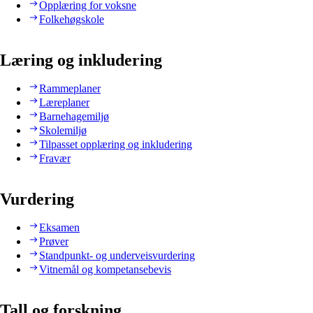
Opplæring for voksne
Folkehøgskole
Læring og inkludering
Rammeplaner
Læreplaner
Barnehagemiljø
Skolemiljø
Tilpasset opplæring og inkludering
Fravær
Vurdering
Eksamen
Prøver
Standpunkt- og underveisvurdering
Vitnemål og kompetansebevis
Tall og forskning