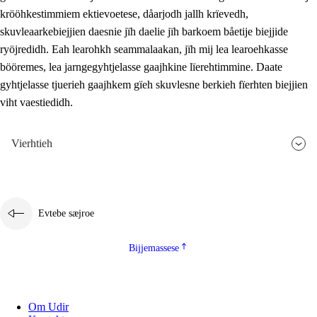
krööhkestimmiem ektievoetese, dåarjodh jallh krïevedh,
skuvleaarkebiejjien daesnie jïh daelie jïh barkoem båetije biejjide
ryöjredidh. Eah learohkh seammalaakan, jïh mij lea learoehkasse
bööremes, lea jarngegyhtjelasse gaajhkine lïerehtimmine. Daate
gyhtjelasse tjuerieh gaajhkem gïeh skuvlesne berkieh fïerhten biejjien
viht vaestiedidh.
Vierhtieh
Evtebe sæjroe
Bijjemassese
Om Udir