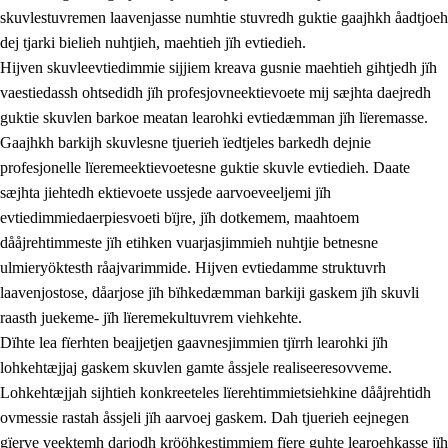
skuvlestuvremen laavenjasse numhtie stuvredh guktie gaajhkh åadtjoeh
dej tjarki bielieh nuhtjieh, maehtieh jïh evtiedieh.
Hijven skuvleevtiedimmie sijjiem kreava gusnie maehtieh gihtjedh jïh
vaestiedassh ohtsedidh jïh profesjovneektievoete mij sæjhta daejredh
guktie skuvlen barkoe meatan learohki evtiedæmman jïh lïeremasse.
Gaajhkh barkijh skuvlesne tjuerieh ïedtjeles barkedh dejnie
profesjonelle lïeremeektievoetesne guktie skuvle evtiedieh. Daate
sæjhta jiehtedh ektievoete ussjede aarvoeveeljemi jïh
evtiedimmiedaerpiesvoeti bïjre, jïh dotkemem, maahtoem
dååjrehtimmeste jïh etihken vuarjasjimmieh nuhtjie betnesne
ulmieryöktesth råajvarimmide. Hijven evtiedamme struktuvrh
laavenjostose, dåarjose jïh bïhkedæmman barkiji gaskem jïh skuvli
raasth juekeme- jïh lïeremekultuvrem viehkehte.
Dïhte lea fïerhten beajjetjen gaavnesjimmien tjïrrh learohki jïh
lohkehtæjjaj gaskem skuvlen gamte åssjele realiseeresovveme.
Lohkehtæjjah sijhtieh konkreeteles lïerehtimmietsiehkine dååjrehtidh
ovmessie rastah åssjeli jïh aarvoej gaskem. Dah tjuerieh eejnegen
gïerve veektemh darjodh krööhkestimmiem fïere guhte learoehkasse jïh