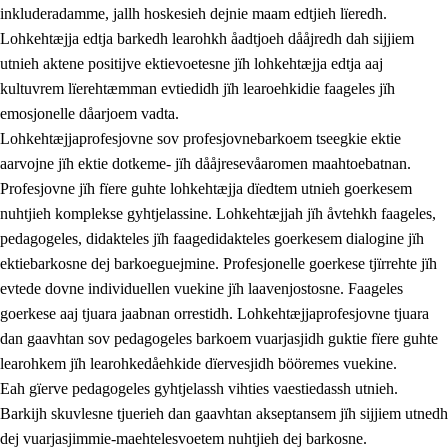
inkluderadamme, jallh hoskesieh dejnie maam edtjieh lïeredh.
Lohkehtæjja edtja barkedh learohkh åadtjoeh dååjredh dah sijjiem
utnieh aktene positijve ektievoetesne jïh lohkehtæjja edtja aaj
kultuvrem lïerehtæmman evtiedidh jïh learoehkidie faageles jïh
emosjonelle dåarjoem vadta.
Lohkehtæjjaprofesjovne sov profesjovnebarkoem tseegkie ektie
aarvojne jïh ektie dotkeme- jïh dååjresevåaromen maahtoebatnan.
Profesjovne jïh fïere guhte lohkehtæjja dïedtem utnieh goerkesem
nuhtjieh komplekse gyhtjelassine. Lohkehtæjjah jïh åvtehkh faageles,
pedagogeles, didakteles jïh faagedidakteles goerkesem dialogine jïh
ektiebarkosne dej barkoeguejmine. Profesjonelle goerkese tjïrrehte jïh
evtede dovne individuellen vuekine jïh laavenjostosne. Faageles
goerkese aaj tjuara jaabnan orrestidh. Lohkehtæjjaprofesjovne tjuara
dan gaavhtan sov pedagogeles barkoem vuarjasjidh guktie fïere guhte
learohkem jïh learohkedåehkide dïervesjidh bööremes vuekine.
Eah gïerve pedagogeles gyhtjelassh vihties vaestiedassh utnieh.
Barkijh skuvlesne tjuerieh dan gaavhtan akseptansem jïh sijjiem utnedh
dej vuarjasjimmie-maehtelesvoetem nuhtjieh dej barkosne.