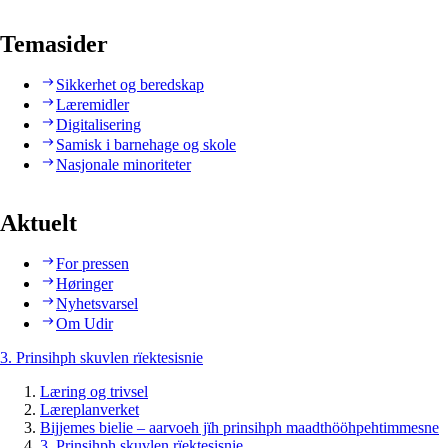
Temasider
Sikkerhet og beredskap
Læremidler
Digitalisering
Samisk i barnehage og skole
Nasjonale minoriteter
Aktuelt
For pressen
Høringer
Nyhetsvarsel
Om Udir
3. Prinsihph skuvlen rïektesisnie
Læring og trivsel
Læreplanverket
Bijjemes bielie – aarvoeh jïh prinsihph maadthööhpehtimmesne
3. Prinsihph skuvlen rïektesisnie