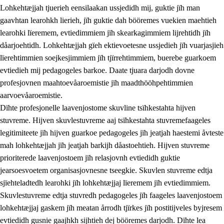
Lohkehtæjjah tjuerieh eensilaakan ussjedidh mij, guktie jïh man
gaavhtan learohkh lierieh, jïh guktie dah bööremes vuekien maehtieh
learohki lïeremem, evtiedimmiem jïh skearkagimmiem lijrehtidh jïh
dåarjoehtidh. Lohkehtæjjah gïeh ektievoetesne ussjedieh jïh vuarjasjieh
lïerehtimmien soejkesjimmiem jïh tjïrrehtimmiem, buerebe guarkoem
evtiedieh mij pedagogeles barkoe. Daate tjuara darjodh dovne
profesjovnen maahtoevåaroemistie jïh maadthööhpehtimmien
aarvoevåaroemistie.
Dïhte profesjonelle laavenjostome skuvline tsïhkestahta hijven
stuvreme. Hijven skuvlestuvreme aaj tsïhkestahta stuvremefaageles
legitimiteete jïh hijven guarkoe pedagogeles jïh jeatjah haestemi åvteste
mah lohkehtæjjah jïh jeatjah barkijh dåastoehtieh. Hijven stuvreme
prioriterede laavenjostoem jïh relasjovnh evtiedidh guktie
jearsoesvoetem organisasjovnesne tseegkie. Skuvlen stuvreme edtja
sjïehteladtedh learohki jïh lohkehtæjjaj lïeremem jïh evtiedimmiem.
Skuvlestuvreme edtja stuvredh pedagogeles jïh faageles laavenjostoem
lohkehtæjjaj gaskem jïh meatan årrodh tjïrkes jïh postitijveles byjresem
evtiedidh gusnie gaajhkh sijhtieh dej bööremes darjodh. Dïhte lea