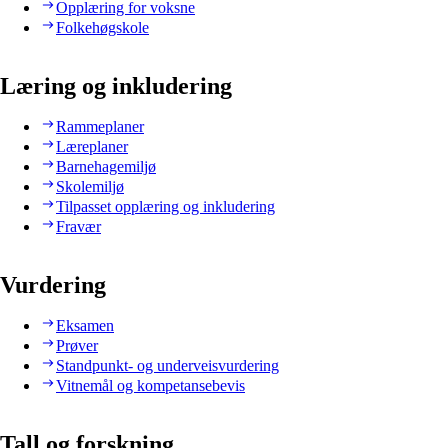
Opplæring for voksne
Folkehøgskole
Læring og inkludering
Rammeplaner
Læreplaner
Barnehagemiljø
Skolemiljø
Tilpasset opplæring og inkludering
Fravær
Vurdering
Eksamen
Prøver
Standpunkt- og underveisvurdering
Vitnemål og kompetansebevis
Tall og forskning