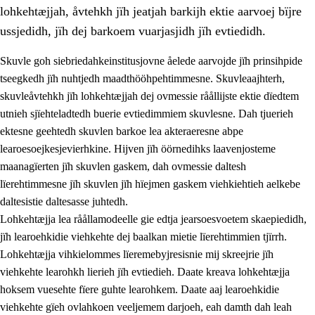
lohkehtæjjah, åvtehkh jïh jeatjah barkijh ektie aarvoej bïjre
ussjedidh, jïh dej barkoem vuarjasjidh jïh evtiedidh.
Skuvle goh siebriedahkeinstitusjovne åelede aarvojde jïh prinsihpide
tseegkedh jïh nuhtjedh maadthööhpehtimmesne. Skuvleaajhterh,
skuvleåvtehkh jïh lohkehtæjjah dej ovmessie råållijste ektie dïedtem
utnieh sjïehteladtedh buerie evtiedimmiem skuvlesne. Dah tjuerieh
ektesne geehtedh skuvlen barkoe lea akteraeresne abpe
learoesoejkesjevierhkine. Hijven jïh öörnedihks laavenjosteme
maanagïerten jïh skuvlen gaskem, dah ovmessie daltesh
3.
Prinsihph skuvlen rïektesisnie
lïerehtimmesne jïh skuvlen jïh hïejmen gaskem viehkiehtieh aelkebe
3.1
Feerhmeles lïeremebyjrese
daltesistie daltesasse juhtedh.
Lohkehtæjja lea råållamodeelle gie edtja jearsoesvoetem skaepiedidh,
3.2
Ööhpehtimmie jïh sjïehtedamme lïerehtimmie
jïh learoehkidie viehkehte dej baalkan mietie lïerehtimmien tjïrrh.
3.3
Gåetie jïh skuvle laavenjostoeh
Lohkehtæjja vihkielommes lïeremebyjresisnie mij skreejrie jïh
viehkehte learohkh lierieh jïh evtiedieh. Daate kreava lohkehtæjja
3.4
Lïerehtimmie learoesïeltesne jïh barkoejielemisnie
hoksem vuesehte fïere guhte learohkem. Daate aaj learoehkidie
3.5
Profesjonsektievoete jïh skuvleevtiedimmie
viehkehte gïeh ovlahkoen veeljemem darjoeh, eah damth dah leah