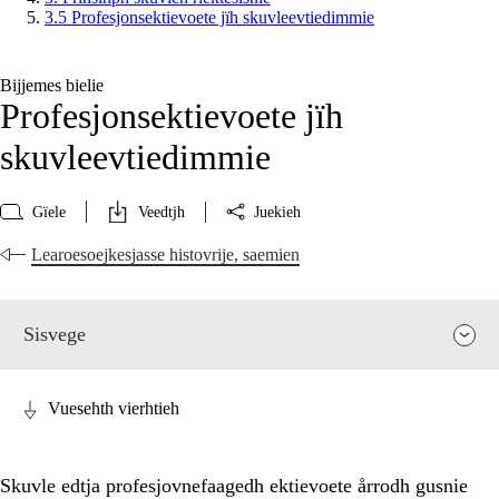
3.5 Profesjonsektievoete jïh skuvleevtiedimmie
Bijjemes bielie
Profesjonsektievoete jïh
skuvleevtiedimmie
Gïele
Veedtjh
Juekieh
Learoesoejkesjasse histovrije, saemien
Sisvege
Vuesehth vierhtieh
Skuvle edtja profesjovnefaagedh ektievoete årrodh gusnie