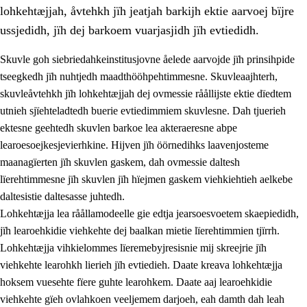
lohkehtæjjah, åvtehkh jïh jeatjah barkijh ektie aarvoej bïjre
ussjedidh, jïh dej barkoem vuarjasjidh jïh evtiedidh.
Skuvle goh siebriedahkeinstitusjovne åelede aarvojde jïh prinsihpide
tseegkedh jïh nuhtjedh maadthööhpehtimmesne. Skuvleaajhterh,
skuvleåvtehkh jïh lohkehtæjjah dej ovmessie råållijste ektie dïedtem
utnieh sjïehteladtedh buerie evtiedimmiem skuvlesne. Dah tjuerieh
ektesne geehtedh skuvlen barkoe lea akteraeresne abpe
learoesoejkesjevierhkine. Hijven jïh öörnedihks laavenjosteme
maanagïerten jïh skuvlen gaskem, dah ovmessie daltesh
3.
Prinsihph skuvlen rïektesisnie
lïerehtimmesne jïh skuvlen jïh hïejmen gaskem viehkiehtieh aelkebe
3.1
Feerhmeles lïeremebyjrese
daltesistie daltesasse juhtedh.
Lohkehtæjja lea råållamodeelle gie edtja jearsoesvoetem skaepiedidh,
3.2
Ööhpehtimmie jïh sjïehtedamme lïerehtimmie
jïh learoehkidie viehkehte dej baalkan mietie lïerehtimmien tjïrrh.
3.3
Gåetie jïh skuvle laavenjostoeh
Lohkehtæjja vihkielommes lïeremebyjresisnie mij skreejrie jïh
viehkehte learohkh lierieh jïh evtiedieh. Daate kreava lohkehtæjja
3.4
Lïerehtimmie learoesïeltesne jïh barkoejielemisnie
hoksem vuesehte fïere guhte learohkem. Daate aaj learoehkidie
3.5
Profesjonsektievoete jïh skuvleevtiedimmie
viehkehte gïeh ovlahkoen veeljemem darjoeh, eah damth dah leah