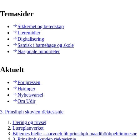
Temasider
Sikkerhet og beredskap
Læremidler
Digitalisering
Samisk i barnehage og skole
Nasjonale minoriteter
Aktuelt
For pressen
Høringer
Nyhetsvarsel
Om Udir
3. Prinsihph skuvlen rïektesisnie
Læring og trivsel
Læreplanverket
Bijjemes bielie – aarvoeh jïh prinsihph maadthööhpehtimmesne
3. Prinsihph skuvlen rïektesisnie