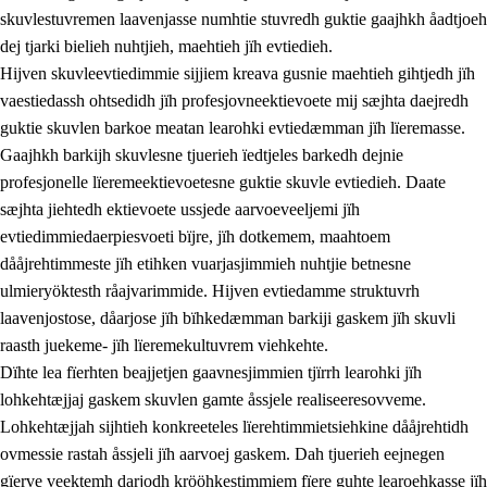
skuvlestuvremen laavenjasse numhtie stuvredh guktie gaajhkh åadtjoeh
dej tjarki bielieh nuhtjieh, maehtieh jïh evtiedieh.
Hijven skuvleevtiedimmie sijjiem kreava gusnie maehtieh gihtjedh jïh
vaestiedassh ohtsedidh jïh profesjovneektievoete mij sæjhta daejredh
guktie skuvlen barkoe meatan learohki evtiedæmman jïh lïeremasse.
Gaajhkh barkijh skuvlesne tjuerieh ïedtjeles barkedh dejnie
profesjonelle lïeremeektievoetesne guktie skuvle evtiedieh. Daate
sæjhta jiehtedh ektievoete ussjede aarvoeveeljemi jïh
evtiedimmiedaerpiesvoeti bïjre, jïh dotkemem, maahtoem
dååjrehtimmeste jïh etihken vuarjasjimmieh nuhtjie betnesne
ulmieryöktesth råajvarimmide. Hijven evtiedamme struktuvrh
laavenjostose, dåarjose jïh bïhkedæmman barkiji gaskem jïh skuvli
raasth juekeme- jïh lïeremekultuvrem viehkehte.
Dïhte lea fïerhten beajjetjen gaavnesjimmien tjïrrh learohki jïh
lohkehtæjjaj gaskem skuvlen gamte åssjele realiseeresovveme.
Lohkehtæjjah sijhtieh konkreeteles lïerehtimmietsiehkine dååjrehtidh
ovmessie rastah åssjeli jïh aarvoej gaskem. Dah tjuerieh eejnegen
gïerve veektemh darjodh krööhkestimmiem fïere guhte learoehkasse jïh