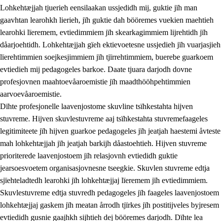
Lohkehtæjjah tjuerieh eensilaakan ussjedidh mij, guktie jïh man
gaavhtan learohkh lierieh, jïh guktie dah bööremes vuekien maehtieh
learohki lïeremem, evtiedimmiem jïh skearkagimmiem lijrehtidh jïh
dåarjoehtidh. Lohkehtæjjah gïeh ektievoetesne ussjedieh jïh vuarjasjieh
lïerehtimmien soejkesjimmiem jïh tjïrrehtimmiem, buerebe guarkoem
evtiedieh mij pedagogeles barkoe. Daate tjuara darjodh dovne
profesjovnen maahtoevåaroemistie jïh maadthööhpehtimmien
aarvoevåaroemistie.
Dïhte profesjonelle laavenjostome skuvline tsïhkestahta hijven
stuvreme. Hijven skuvlestuvreme aaj tsïhkestahta stuvremefaageles
legitimiteete jïh hijven guarkoe pedagogeles jïh jeatjah haestemi åvteste
mah lohkehtæjjah jïh jeatjah barkijh dåastoehtieh. Hijven stuvreme
prioriterede laavenjostoem jïh relasjovnh evtiedidh guktie
jearsoesvoetem organisasjovnesne tseegkie. Skuvlen stuvreme edtja
sjïehteladtedh learohki jïh lohkehtæjjaj lïeremem jïh evtiedimmiem.
Skuvlestuvreme edtja stuvredh pedagogeles jïh faageles laavenjostoem
lohkehtæjjaj gaskem jïh meatan årrodh tjïrkes jïh postitijveles byjresem
evtiedidh gusnie gaajhkh sijhtieh dej bööremes darjodh. Dïhte lea