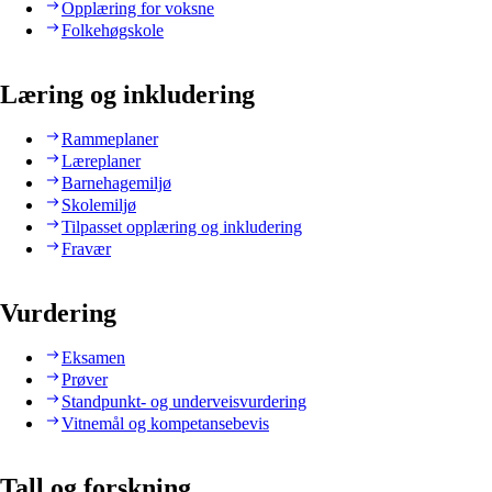
Opplæring for voksne
Folkehøgskole
Læring og inkludering
Rammeplaner
Læreplaner
Barnehagemiljø
Skolemiljø
Tilpasset opplæring og inkludering
Fravær
Vurdering
Eksamen
Prøver
Standpunkt- og underveisvurdering
Vitnemål og kompetansebevis
Tall og forskning