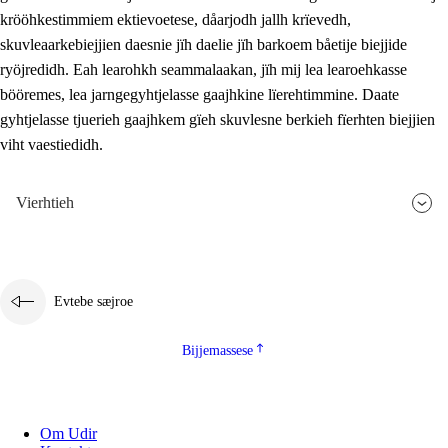
krööhkestimmiem ektievoetese, dåarjodh jallh krïevedh,
skuvleaarkebiejjien daesnie jïh daelie jïh barkoem båetije biejjide
ryöjredidh. Eah learohkh seammalaakan, jïh mij lea learoehkasse
bööremes, lea jarngegyhtjelasse gaajhkine lïerehtimmine. Daate
gyhtjelasse tjuerieh gaajhkem gïeh skuvlesne berkieh fïerhten biejjien
viht vaestiedidh.
Vierhtieh
Evtebe sæjroe
Bijjemassese
Om Udir