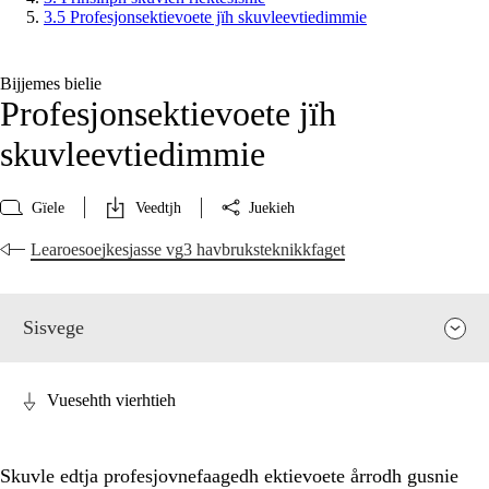
3.5 Profesjonsektievoete jïh skuvleevtiedimmie
Bijjemes bielie
Profesjonsektievoete jïh
skuvleevtiedimmie
Gïele
Veedtjh
Juekieh
Learoesoejkesjasse vg3 havbruksteknikkfaget
Sisvege
Vuesehth vierhtieh
Skuvle edtja profesjovnefaagedh ektievoete årrodh gusnie