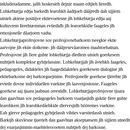
inkluderadamme, jallh hoskesieh dejnie maam edtjieh lïeredh.
Lohkehtæjja edtja barkedh learohkh åadtjoeh dååjredh dah sijjiem
utnieh aktene positijve ektievoetesne jïh lohkehtæjja edtja aaj
kultuvrem lïerehtæmman evtiedidh jïh learoehkidie faageles jïh
emosjonelle dåarjoem vadta.
Lohkehtæjjaprofesjovne sov profesjovnebarkoem tseegkie ektie
aarvojne jïh ektie dotkeme- jïh dååjresevåaromen maahtoebatnan.
Profesjovne jïh fïere guhte lohkehtæjja dïedtem utnieh goerkesem
nuhtjieh komplekse gyhtjelassine. Lohkehtæjjah jïh åvtehkh faageles,
pedagogeles, didakteles jïh faagedidakteles goerkesem dialogine jïh
ektiebarkosne dej barkoeguejmine. Profesjonelle goerkese tjïrrehte jïh
evtede dovne individuellen vuekine jïh laavenjostosne. Faageles
goerkese aaj tjuara jaabnan orrestidh. Lohkehtæjjaprofesjovne tjuara
dan gaavhtan sov pedagogeles barkoem vuarjasjidh guktie fïere guhte
learohkem jïh learohkedåehkide dïervesjidh bööremes vuekine.
Eah gïerve pedagogeles gyhtjelassh vihties vaestiedassh utnieh.
Barkijh skuvlesne tjuerieh dan gaavhtan akseptansem jïh sijjiem utnedh
dej vuarjasjimmie-maehtelesvoetem nuhtjieh dej barkosne.