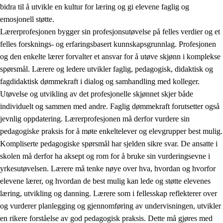
bidra til å utvikle en kultur for læring og gi elevene faglig og
emosjonell støtte.
Lærerprofesjonen bygger sin profesjonsutøvelse på felles verdier og et
felles forsknings- og erfaringsbasert kunnskapsgrunnlag. Profesjonen
og den enkelte lærer forvalter et ansvar for å utøve skjønn i komplekse
spørsmål. Lærere og ledere utvikler faglig, pedagogisk, didaktisk og
fagdidaktisk dømmekraft i dialog og samhandling med kolleger.
Utøvelse og utvikling av det profesjonelle skjønnet skjer både
individuelt og sammen med andre. Faglig dømmekraft forutsetter også
jevnlig oppdatering. Lærerprofesjonen må derfor vurdere sin
pedagogiske praksis for å møte enkeltelever og elevgrupper best mulig.
Kompliserte pedagogiske spørsmål har sjelden sikre svar. De ansatte i
skolen må derfor ha aksept og rom for å bruke sin vurderingsevne i
yrkesutøvelsen. Lærere må tenke nøye over hva, hvordan og hvorfor
elevene lærer, og hvordan de best mulig kan lede og støtte elevenes
læring, utvikling og danning. Lærere som i fellesskap reflekterer over
og vurderer planlegging og gjennomføring av undervisningen, utvikler
en rikere forståelse av god pedagogisk praksis. Dette må gjøres med