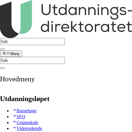
Meny
Hovedmeny
Utdanningsløpet
Barnehage
SFO
Grunnskole
Videregående