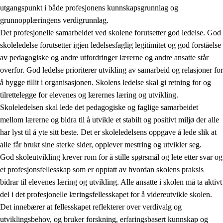
utgangspunkt i både profesjonens kunnskapsgrunnlag og
grunnopplæringens verdigrunnlag.
Det profesjonelle samarbeidet ved skolene forutsetter god ledelse. God
skoleledelse forutsetter igjen ledelsesfaglig legitimitet og god forståelse
av pedagogiske og andre utfordringer lærerne og andre ansatte står
overfor. God ledelse prioriterer utvikling av samarbeid og relasjoner for
å bygge tillit i organisasjonen. Skolens ledelse skal gi retning for og
tilrettelegge for elevenes og lærernes læring og utvikling.
Skoleledelsen skal lede det pedagogiske og faglige samarbeidet
mellom lærerne og bidra til å utvikle et stabilt og positivt miljø der alle
har lyst til å yte sitt beste. Det er skoleledelsens oppgave å lede slik at
alle får brukt sine sterke sider, opplever mestring og utvikler seg.
God skoleutvikling krever rom for å stille spørsmål og lete etter svar og
et profesjonsfellesskap som er opptatt av hvordan skolens praksis
bidrar til elevenes læring og utvikling. Alle ansatte i skolen må ta aktivt
del i det profesjonelle læringsfellesskapet for å videreutvikle skolen.
Det innebærer at fellesskapet reflekterer over verdivalg og
utviklingsbehov, og bruker forskning, erfaringsbasert kunnskap og