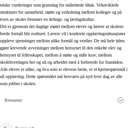
etiske vurderinger som grunnlag for målrettede tiltak. Velutviklede
strukturer for samarbeid, støtte og veiledning mellom kolleger og på
tvers av skoler fremmer en delings- og læringskultur.
Det er gjennom det daglige møtet mellom elever og lærere at skolens
brede formål blir realisert. Lærere vil i konkrete opplæringssituasjoner
oppleve spenninger mellom ulike formål og verdier. De må hele tiden
gjøre krevende avveininger mellom hensynet til den enkelte elev og
hensynet til fellesskapet, mellom å støtte og stille krav, mellom
skolehverdagen her og nå og arbeidet med å forberede for framtiden.
Alle elever er ulike, og hva som er elevens beste, er et kjernespørsmål i
all opplæring. Dette spørsmålet må besvares på nytt hver dag av alle
som jobber i skolen.
Ressurser