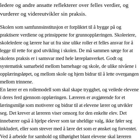
ledere og andre ansatte reflekterer over felles verdier, og
vurderer og videreutvikler sin praksis.
Skolen som samfunnsinstitusjon er forpliktet til å bygge på og
praktisere verdiene og prinsippene for grunnopplæringen. Skoleeiere,
skoleledere og lærere har ut fra sine ulike roller et felles ansvar for å
legge til rette for god utvikling i skolen. De må sammen sørge for at
skolens praksis er i samsvar med hele læreplanverket. Godt og
systematisk samarbeid mellom barnehage og skole, de ulike nivåene i
opplæringsløpet, og mellom skole og hjem bidrar til å lette overgangen
3.
Prinsipper for skolens praksis
mellom trinnene.
3.1
Et inkluderende læringsmiljø
En lærer er en rollemodell som skal skape trygghet, og veilede elevene
i deres ferd gjennom opplæringen. Læreren er avgjørende for et
3.2
Undervisning og tilpasset opplæring
læringsmiljø som motiverer og bidrar til at elevene lærer og utvikler
3.3
Samarbeid mellom hjem og skole
seg. Det krever at læreren viser omsorg for den enkelte elev. Det
innebærer også å hjelpe elever som tar uheldige valg, ikke føler seg
3.4
Opplæring i lærebedrift og arbeidsliv
inkludert, eller som strever med å lære det som er ønsket og forventet.
3.5
Profesjonsfellesskap og skoleutvikling
Ved å arbeide for samhold og tilhørighet blant elevene skal læreren