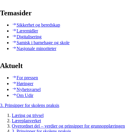
Temasider
Sikkerhet og beredskap
Læremidler
Digitalisering
Samisk i barnehage og skole
Nasjonale minoriteter
Aktuelt
For pressen
Høringer
Nyhetsvarsel
Om Udir
3. Prinsipper for skolens praksis
Læring og trivsel
Læreplanverket
Overordnet del – verdier og prinsipper for grunnopplæringen
3. Prinsipper for skolens praksis