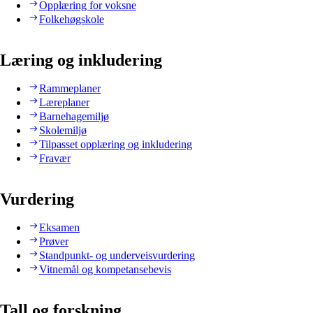
Opplæring for voksne
Folkehøgskole
Læring og inkludering
Rammeplaner
Læreplaner
Barnehagemiljø
Skolemiljø
Tilpasset opplæring og inkludering
Fravær
Vurdering
Eksamen
Prøver
Standpunkt- og underveisvurdering
Vitnemål og kompetansebevis
Tall og forskning