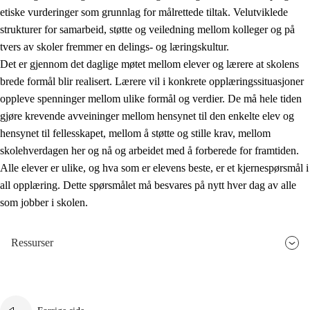
etiske vurderinger som grunnlag for målrettede tiltak. Velutviklede
strukturer for samarbeid, støtte og veiledning mellom kolleger og på
tvers av skoler fremmer en delings- og læringskultur.
Det er gjennom det daglige møtet mellom elever og lærere at skolens
brede formål blir realisert. Lærere vil i konkrete opplæringssituasjoner
oppleve spenninger mellom ulike formål og verdier. De må hele tiden
gjøre krevende avveininger mellom hensynet til den enkelte elev og
hensynet til fellesskapet, mellom å støtte og stille krav, mellom
skolehverdagen her og nå og arbeidet med å forberede for framtiden.
Alle elever er ulike, og hva som er elevens beste, er et kjernespørsmål i
all opplæring. Dette spørsmålet må besvares på nytt hver dag av alle
som jobber i skolen.
Ressurser