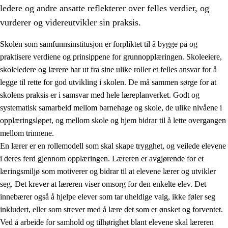
ledere og andre ansatte reflekterer over felles verdier, og
vurderer og videreutvikler sin praksis.
Skolen som samfunnsinstitusjon er forpliktet til å bygge på og
praktisere verdiene og prinsippene for grunnopplæringen. Skoleeiere,
skoleledere og lærere har ut fra sine ulike roller et felles ansvar for å
legge til rette for god utvikling i skolen. De må sammen sørge for at
skolens praksis er i samsvar med hele læreplanverket. Godt og
systematisk samarbeid mellom barnehage og skole, de ulike nivåene i
opplæringsløpet, og mellom skole og hjem bidrar til å lette overgangen
3.
Prinsipper for skolens praksis
mellom trinnene.
3.1
Et inkluderende læringsmiljø
En lærer er en rollemodell som skal skape trygghet, og veilede elevene
i deres ferd gjennom opplæringen. Læreren er avgjørende for et
3.2
Undervisning og tilpasset opplæring
læringsmiljø som motiverer og bidrar til at elevene lærer og utvikler
3.3
Samarbeid mellom hjem og skole
seg. Det krever at læreren viser omsorg for den enkelte elev. Det
innebærer også å hjelpe elever som tar uheldige valg, ikke føler seg
3.4
Opplæring i lærebedrift og arbeidsliv
inkludert, eller som strever med å lære det som er ønsket og forventet.
3.5
Profesjonsfellesskap og skoleutvikling
Ved å arbeide for samhold og tilhørighet blant elevene skal læreren