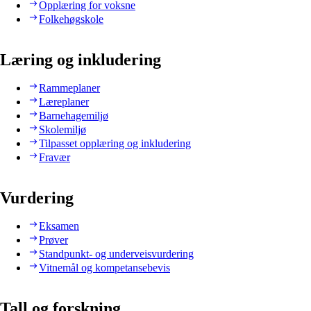
Opplæring for voksne
Folkehøgskole
Læring og inkludering
Rammeplaner
Læreplaner
Barnehagemiljø
Skolemiljø
Tilpasset opplæring og inkludering
Fravær
Vurdering
Eksamen
Prøver
Standpunkt- og underveisvurdering
Vitnemål og kompetansebevis
Tall og forskning