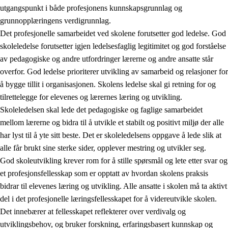
utgangspunkt i både profesjonens kunnskapsgrunnlag og
grunnopplæringens verdigrunnlag.
Det profesjonelle samarbeidet ved skolene forutsetter god ledelse. God
skoleledelse forutsetter igjen ledelsesfaglig legitimitet og god forståelse
av pedagogiske og andre utfordringer lærerne og andre ansatte står
overfor. God ledelse prioriterer utvikling av samarbeid og relasjoner for
å bygge tillit i organisasjonen. Skolens ledelse skal gi retning for og
tilrettelegge for elevenes og lærernes læring og utvikling.
Skoleledelsen skal lede det pedagogiske og faglige samarbeidet
mellom lærerne og bidra til å utvikle et stabilt og positivt miljø der alle
har lyst til å yte sitt beste. Det er skoleledelsens oppgave å lede slik at
alle får brukt sine sterke sider, opplever mestring og utvikler seg.
God skoleutvikling krever rom for å stille spørsmål og lete etter svar og
et profesjonsfellesskap som er opptatt av hvordan skolens praksis
bidrar til elevenes læring og utvikling. Alle ansatte i skolen må ta aktivt
del i det profesjonelle læringsfellesskapet for å videreutvikle skolen.
Det innebærer at fellesskapet reflekterer over verdivalg og
utviklingsbehov, og bruker forskning, erfaringsbasert kunnskap og