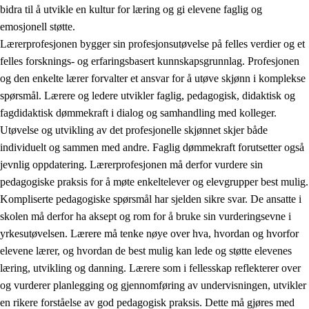
bidra til å utvikle en kultur for læring og gi elevene faglig og
emosjonell støtte.
Lærerprofesjonen bygger sin profesjonsutøvelse på felles verdier og et
felles forsknings- og erfaringsbasert kunnskapsgrunnlag. Profesjonen
og den enkelte lærer forvalter et ansvar for å utøve skjønn i komplekse
spørsmål. Lærere og ledere utvikler faglig, pedagogisk, didaktisk og
fagdidaktisk dømmekraft i dialog og samhandling med kolleger.
Utøvelse og utvikling av det profesjonelle skjønnet skjer både
individuelt og sammen med andre. Faglig dømmekraft forutsetter også
jevnlig oppdatering. Lærerprofesjonen må derfor vurdere sin
pedagogiske praksis for å møte enkeltelever og elevgrupper best mulig.
Kompliserte pedagogiske spørsmål har sjelden sikre svar. De ansatte i
skolen må derfor ha aksept og rom for å bruke sin vurderingsevne i
yrkesutøvelsen. Lærere må tenke nøye over hva, hvordan og hvorfor
elevene lærer, og hvordan de best mulig kan lede og støtte elevenes
læring, utvikling og danning. Lærere som i fellesskap reflekterer over
og vurderer planlegging og gjennomføring av undervisningen, utvikler
en rikere forståelse av god pedagogisk praksis. Dette må gjøres med