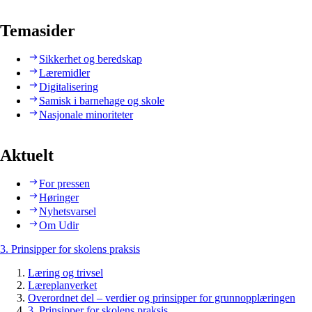
Temasider
Sikkerhet og beredskap
Læremidler
Digitalisering
Samisk i barnehage og skole
Nasjonale minoriteter
Aktuelt
For pressen
Høringer
Nyhetsvarsel
Om Udir
3. Prinsipper for skolens praksis
Læring og trivsel
Læreplanverket
Overordnet del – verdier og prinsipper for grunnopplæringen
3. Prinsipper for skolens praksis