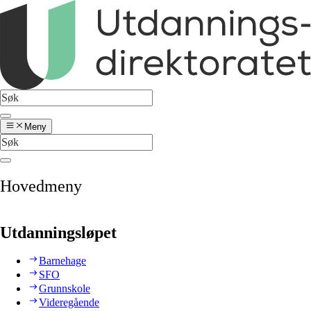
Meny
Hovedmeny
Utdanningsløpet
Barnehage
SFO
Grunnskole
Videregående