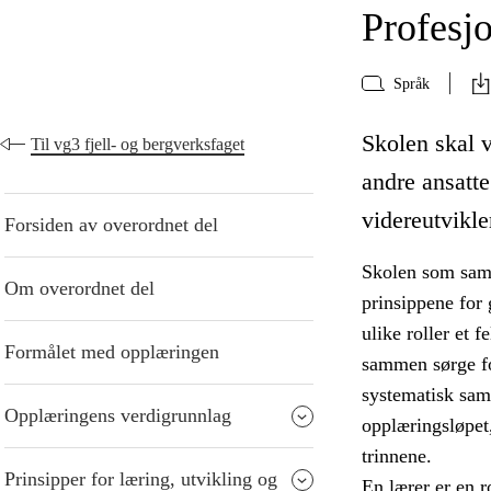
Profesjo
Språk
Skolen skal v
Til vg3 fjell- og bergverksfaget
andre ansatte
videreutvikle
Forsiden av overordnet del
Skolen som samfu
Om overordnet del
prinsippene for 
ulike roller et f
Formålet med opplæringen
sammen sørge fo
systematisk sam
Opplæringens verdigrunnlag
opplæringsløpet
trinnene.
Prinsipper for læring, utvikling og
En lærer er en r