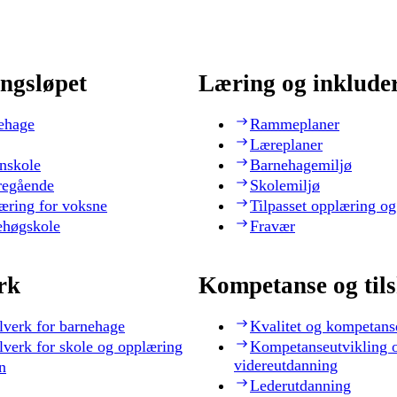
ngsløpet
Læring og inklude
ehage
Rammeplaner
Læreplaner
nskole
Barnehagemiljø
regående
Skolemiljø
æring for voksne
Tilpasset opplæring og
ehøgskole
Fravær
rk
Kompetanse og til
lverk for barnehage
Kvalitet og kompetans
lverk for skole og opplæring
Kompetanseutvikling 
videreutdanning
n
Lederutdanning