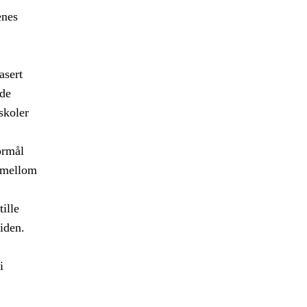
enes
asert
ede
skoler
ormål
r mellom
ille
iden.
i