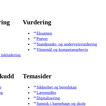
ring
Vurdering
Eksamen
Prøver
Standpunkt- og underveisvurdering
Vitnemål og kompetansebevis
 inkludering
skudd
Temasider
e
Sikkerhet og beredskap
og
Læremidler
Digitalisering
Samisk i barnehage og skole