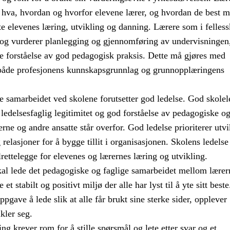
 hva, hvordan og hvorfor elevene lærer, og hvordan de best m
te elevenes læring, utvikling og danning. Lærere som i felles
r og vurderer planlegging og gjennomføring av undervisningen
re forståelse av god pedagogisk praksis. Dette må gjøres med
både profesjonens kunnskapsgrunnlag og grunnopplæringens
e samarbeidet ved skolene forutsetter god ledelse. God skolel
n ledelsesfaglig legitimitet og god forståelse av pedagogiske o
erne og andre ansatte står overfor. God ledelse prioriterer utvi
relasjoner for å bygge tillit i organisasjonen. Skolens ledelse
ilrettelegge for elevenes og lærernes læring og utvikling.
kal lede det pedagogiske og faglige samarbeidet mellom lærer
e et stabilt og positivt miljø der alle har lyst til å yte sitt best
ppgave å lede slik at alle får brukt sine sterke sider, opplever
kler seg.
ng krever rom for å stille spørsmål og lete etter svar og et