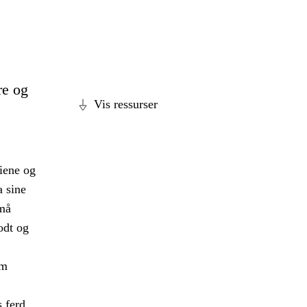
re og
Vis ressurser
diene og
a sine
 må
odt og
om
s ferd