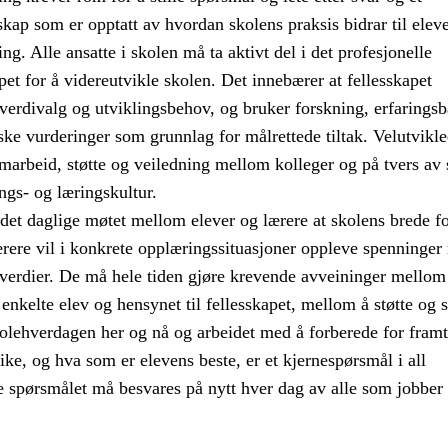
skap som er opptatt av hvordan skolens praksis bidrar til elev
ng. Alle ansatte i skolen må ta aktivt del i det profesjonelle
pet for å videreutvikle skolen. Det innebærer at fellesskapet
 verdivalg og utviklingsbehov, og bruker forskning, erfaringsb
ke vurderinger som grunnlag for målrettede tiltak. Velutvikl
amarbeid, støtte og veiledning mellom kolleger og på tvers av 
ngs- og læringskultur.
det daglige møtet mellom elever og lærere at skolens brede f
Lærere vil i konkrete opplæringssituasjoner oppleve spenninge
 verdier. De må hele tiden gjøre krevende avveininger mellom
 enkelte elev og hensynet til fellesskapet, mellom å støtte og st
olehverdagen her og nå og arbeidet med å forberede for framt
like, og hva som er elevens beste, er et kjernespørsmål i all
e spørsmålet må besvares på nytt hver dag av alle som jobber 