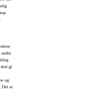
ulig
skap
,
edelse
g andre
kling
 skal gi
ne og
e. Det er