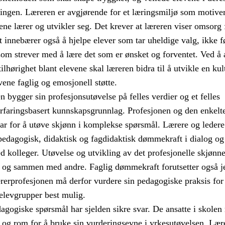
ngen. Læreren er avgjørende for et læringsmiljø som motive
evene lærer og utvikler seg. Det krever at læreren viser omsorg
t innebærer også å hjelpe elever som tar uheldige valg, ikke f
 som strever med å lære det som er ønsket og forventet. Ved å 
ilhørighet blant elevene skal læreren bidra til å utvikle en kul
vene faglig og emosjonell støtte.
 bygger sin profesjonsutøvelse på felles verdier og et felles
erfaringsbasert kunnskapsgrunnlag. Profesjonen og den enkelte
var for å utøve skjønn i komplekse spørsmål. Lærere og ledere
 pedagogisk, didaktisk og fagdidaktisk dømmekraft i dialog og
kolleger. Utøvelse og utvikling av det profesjonelle skjønne
t og sammen med andre. Faglig dømmekraft forutsetter også j
rerprofesjonen må derfor vurdere sin pedagogiske praksis for
elevgrupper best mulig.
agogiske spørsmål har sjelden sikre svar. De ansatte i skolen
t og rom for å bruke sin vurderingsevne i yrkesutøvelsen. Læ