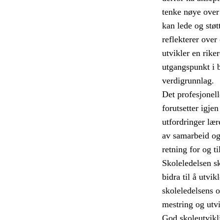
tenke nøye over
kan lede og støt
reflekterer ove
utvikler en rike
utgangspunkt i 
verdigrunnlag.
Det profesjonell
forutsetter igje
utfordringer lær
av samarbeid og 
retning for og t
Skoleledelsen s
bidra til å utvikl
skoleledelsens o
mestring og utvi
God skoleutvikli