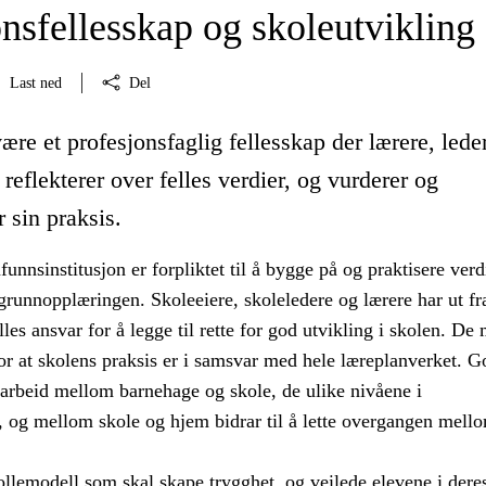
nsfellesskap og skoleutvikling
Last ned
Del
ære et profesjonsfaglig fellesskap der lærere, lede
 reflekterer over felles verdier, og vurderer og
r sin praksis.
nnsinstitusjon er forpliktet til å bygge på og praktisere ver
grunnopplæringen. Skoleeiere, skoleledere og lærere har ut fr
elles ansvar for å legge til rette for god utvikling i skolen. De
r at skolens praksis er i samsvar med hele læreplanverket. G
arbeid mellom barnehage og skole, de ulike nivåene i
, og mellom skole og hjem bidrar til å lette overgangen mell
ollemodell som skal skape trygghet, og veilede elevene i dere