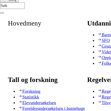
Hovedmeny
Utdanni
Barn
SFO
Grun
Vide
Oppl
Folk
Tall og forskning
Regelve
Forskning
Rege
Statistikk
Rege
Elevundersøkelsen
Tilsy
Foreldreundersøkelsen i barnehage