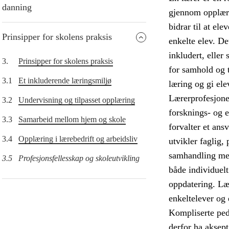
danning
gjennom opplæri
bidrar til at el
Prinsipper for skolens praksis
enkelte elev. De
inkludert, eller
3.
Prinsipper for skolens praksis
for samhold og t
3.1
Et inkluderende læringsmiljø
læring og gi ele
Lærerprofesjonen
3.2
Undervisning og tilpasset opplæring
forsknings- og 
3.3
Samarbeid mellom hjem og skole
forvalter et ans
3.4
Opplæring i lærebedrift og arbeidsliv
utvikler faglig,
samhandling med 
3.5
Profesjonsfellesskap og skoleutvikling
både individuel
oppdatering. Læ
enkeltelever og 
Kompliserte ped
derfor ha aksep