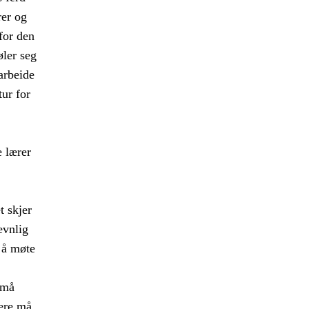
rer og
 for den
øler seg
arbeide
tur for
 lærer
t skjer
evnlig
 å møte
 må
rere må