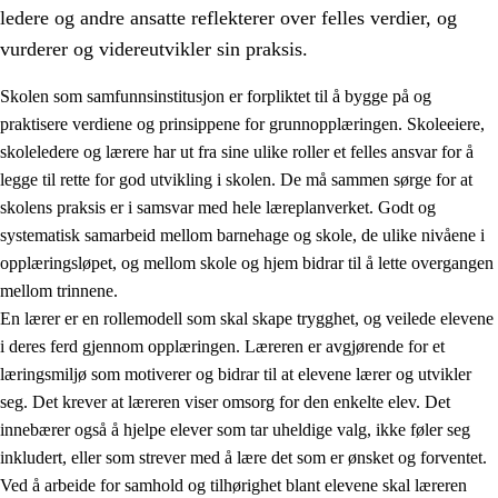
ledere og andre ansatte reflekterer over felles verdier, og
vurderer og videreutvikler sin praksis.
Skolen som samfunnsinstitusjon er forpliktet til å bygge på og
praktisere verdiene og prinsippene for grunnopplæringen. Skoleeiere,
skoleledere og lærere har ut fra sine ulike roller et felles ansvar for å
legge til rette for god utvikling i skolen. De må sammen sørge for at
skolens praksis er i samsvar med hele læreplanverket. Godt og
systematisk samarbeid mellom barnehage og skole, de ulike nivåene i
opplæringsløpet, og mellom skole og hjem bidrar til å lette overgangen
3.
Prinsipper for skolens praksis
mellom trinnene.
3.1
Et inkluderende læringsmiljø
En lærer er en rollemodell som skal skape trygghet, og veilede elevene
i deres ferd gjennom opplæringen. Læreren er avgjørende for et
3.2
Undervisning og tilpasset opplæring
læringsmiljø som motiverer og bidrar til at elevene lærer og utvikler
3.3
Samarbeid mellom hjem og skole
seg. Det krever at læreren viser omsorg for den enkelte elev. Det
innebærer også å hjelpe elever som tar uheldige valg, ikke føler seg
3.4
Opplæring i lærebedrift og arbeidsliv
inkludert, eller som strever med å lære det som er ønsket og forventet.
3.5
Profesjonsfellesskap og skoleutvikling
Ved å arbeide for samhold og tilhørighet blant elevene skal læreren