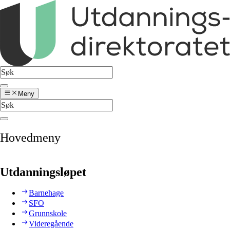
Meny
Hovedmeny
Utdanningsløpet
Barnehage
SFO
Grunnskole
Videregående