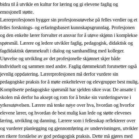
bidra til å utvikle en kultur for læring og gi elevene faglig og
emosjonell støtte.
Lærerprofesjonen bygger sin profesjonsutøvelse på felles verdier og et
felles forsknings- og erfaringsbasert kunnskapsgrunnlag. Profesjonen
og den enkelte lærer forvalter et ansvar for å utøve skjønn i komplekse
spørsmål. Lærere og ledere utvikler faglig, pedagogisk, didaktisk og
fagdidaktisk dømmekraft i dialog og samhandling med kolleger.
Utøvelse og utvikling av det profesjonelle skjønnet skjer både
individuelt og sammen med andre. Faglig dømmekraft forutsetter også
jevnlig oppdatering. Lærerprofesjonen må derfor vurdere sin
pedagogiske praksis for å møte enkeltelever og elevgrupper best mulig.
Kompliserte pedagogiske spørsmål har sjelden sikre svar. De ansatte i
skolen må derfor ha aksept og rom for å bruke sin vurderingsevne i
yrkesutøvelsen. Lærere må tenke nøye over hva, hvordan og hvorfor
elevene lærer, og hvordan de best mulig kan lede og støtte elevenes
læring, utvikling og danning. Lærere som i fellesskap reflekterer over
og vurderer planlegging og gjennomføring av undervisningen, utvikler
en rikere forståelse av god pedagogisk praksis. Dette må gjøres med