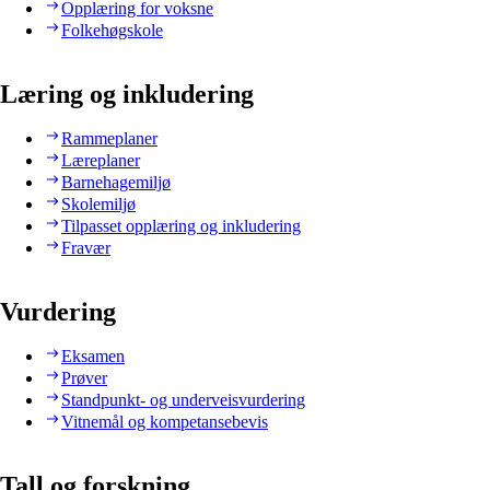
Opplæring for voksne
Folkehøgskole
Læring og inkludering
Rammeplaner
Læreplaner
Barnehagemiljø
Skolemiljø
Tilpasset opplæring og inkludering
Fravær
Vurdering
Eksamen
Prøver
Standpunkt- og underveisvurdering
Vitnemål og kompetansebevis
Tall og forskning