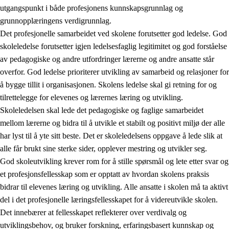
utgangspunkt i både profesjonens kunnskapsgrunnlag og
grunnopplæringens verdigrunnlag.
Det profesjonelle samarbeidet ved skolene forutsetter god ledelse. God
skoleledelse forutsetter igjen ledelsesfaglig legitimitet og god forståelse
av pedagogiske og andre utfordringer lærerne og andre ansatte står
overfor. God ledelse prioriterer utvikling av samarbeid og relasjoner for
å bygge tillit i organisasjonen. Skolens ledelse skal gi retning for og
tilrettelegge for elevenes og lærernes læring og utvikling.
Skoleledelsen skal lede det pedagogiske og faglige samarbeidet
mellom lærerne og bidra til å utvikle et stabilt og positivt miljø der alle
har lyst til å yte sitt beste. Det er skoleledelsens oppgave å lede slik at
alle får brukt sine sterke sider, opplever mestring og utvikler seg.
God skoleutvikling krever rom for å stille spørsmål og lete etter svar og
et profesjonsfellesskap som er opptatt av hvordan skolens praksis
bidrar til elevenes læring og utvikling. Alle ansatte i skolen må ta aktivt
del i det profesjonelle læringsfellesskapet for å videreutvikle skolen.
Det innebærer at fellesskapet reflekterer over verdivalg og
utviklingsbehov, og bruker forskning, erfaringsbasert kunnskap og