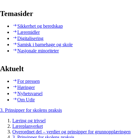
Temasider
Sikkerhet og beredskap
Læremidler
Digitalisering
Samisk i barnehage og skole
Nasjonale minoriteter
Aktuelt
For pressen
Høringer
Nyhetsvarsel
Om Udir
3. Prinsipper for skolens praksis
Læring og trivsel
Læreplanverket
Overordnet del – verdier og prinsipper for grunnopplæringen
3. Prinsipper for skolens praksis