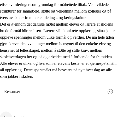
etiske vurderinger som grunnlag for målrettede tiltak. Velutviklede
strukturer for samarbeid, støtte og veiledning mellom kolleger og på
tvers av skoler fremmer en delings- og læringskultur.
Det er gjennom det daglige møtet mellom elever og lærere at skolens
brede formål blir realisert. Lærere vil i konkrete opplæringssituasjoner
oppleve spenninger mellom ulike formål og verdier. De må hele tiden
gjøre krevende avveininger mellom hensynet til den enkelte elev og
hensynet til fellesskapet, mellom å støtte og stille krav, mellom
skolehverdagen her og nå og arbeidet med å forberede for framtiden.
Alle elever er ulike, og hva som er elevens beste, er et kjernespørsmål i
all opplæring. Dette spørsmålet må besvares på nytt hver dag av alle
som jobber i skolen.
Ressurser