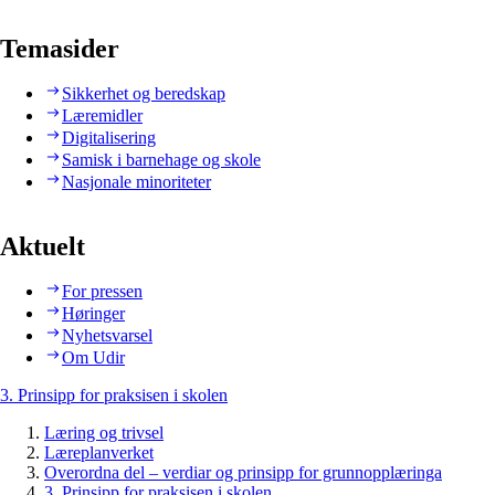
Temasider
Sikkerhet og beredskap
Læremidler
Digitalisering
Samisk i barnehage og skole
Nasjonale minoriteter
Aktuelt
For pressen
Høringer
Nyhetsvarsel
Om Udir
3. Prinsipp for praksisen i skolen
Læring og trivsel
Læreplanverket
Overordna del – verdiar og prinsipp for grunnopplæringa
3. Prinsipp for praksisen i skolen