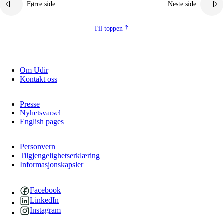
Førre side
Neste side
Til toppen
Om Udir
Kontakt oss
Presse
Nyhetsvarsel
English pages
Personvern
Tilgjengelighetserklæring
Informasjonskapsler
Facebook
LinkedIn
Instagram