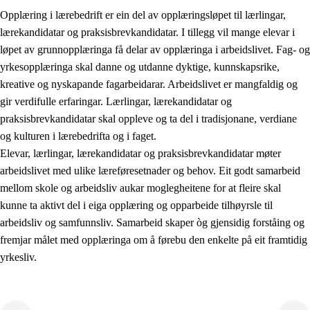
Opplæring i lærebedrift er ein del av opplæringsløpet til lærlingar,
lærekandidatar og praksisbrevkandidatar. I tillegg vil mange elevar i
løpet av grunnopplæringa få delar av opplæringa i arbeidslivet. Fag- og
yrkesopplæringa skal danne og utdanne dyktige, kunnskapsrike,
kreative og nyskapande fagarbeidarar. Arbeidslivet er mangfaldig og
gir verdifulle erfaringar. Lærlingar, lærekandidatar og
praksisbrevkandidatar skal oppleve og ta del i tradisjonane, verdiane
og kulturen i lærebedrifta og i faget.
Elevar, lærlingar, lærekandidatar og praksisbrevkandidatar møter
3.
Prinsipp for praksisen i skolen
arbeidslivet med ulike læreføresetnader og behov. Eit godt samarbeid
mellom skole og arbeidsliv aukar moglegheitene for at fleire skal
3.1
Eit inkluderande læringsmiljø
kunne ta aktivt del i eiga opplæring og opparbeide tilhøyrsle til
3.2
Undervisning og tilpassa opplæring
arbeidsliv og samfunnsliv. Samarbeid skaper òg gjensidig forståing og
fremjar målet med opplæringa om å førebu den enkelte på eit framtidig
3.3
Samarbeid mellom heim og skole
yrkesliv.
3.4
Opplæring i lærebedrift og arbeidsliv
3.5
Profesjonsfellesskap og skoleutvikling