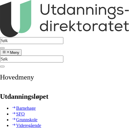
Meny
Hovedmeny
Utdanningsløpet
Barnehage
SFO
Grunnskole
Videregående