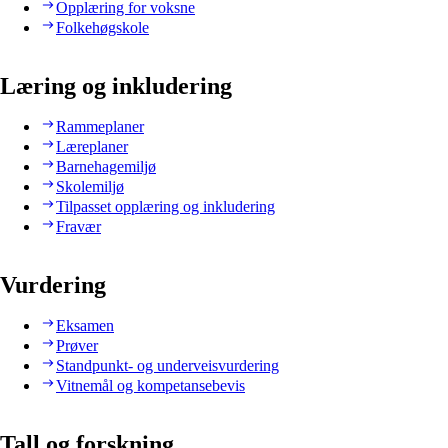
Opplæring for voksne
Folkehøgskole
Læring og inkludering
Rammeplaner
Læreplaner
Barnehagemiljø
Skolemiljø
Tilpasset opplæring og inkludering
Fravær
Vurdering
Eksamen
Prøver
Standpunkt- og underveisvurdering
Vitnemål og kompetansebevis
Tall og forskning