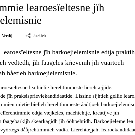
mmie learoesïeltesne jïh
ielemisnie
Veedtjh
Juekieh
learoesïeltesne jïh barkoejielemisnie edtja prakti
eh vedtedh, jïh faageles krïevemh jïh vuartoeh
ah båetieh barkoejielemisnie.
roesïeltesne lea bielie lïerehtimmeste lïerehtæjjide,
de jïh praksisprieviekandidaatide. Lissine sijhtieh gellie lear
mien mietie bielieh lïerehtimmeste åadtjoeh barkoejielemisn
elïerehtimmie edtja væjkeles, maehtehtje, kreatijve jïh
s faagebarkijh skearkagidh jïh ööhpehtidh. Barkoejieleme lea
h vyörtegs dååjrehtimmieh vadta. Lïerehtæjjah, learoekandidaat