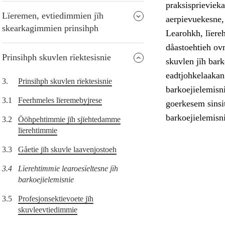
praksisprievieka
Lïeremen, evtiedimmien jïh
aerpievuekesne, 
skearkagimmien prinsihph
Learohkh, lïere
dåastoehtieh ovm
Prinsihph skuvlen rïektesisnie
skuvlen jïh bar
eadtjohkelaakan
3.
Prinsihph skuvlen rïektesisnie
barkoejielemisn
3.1
Feerhmeles lïeremebyjrese
goerkesem sinsit
barkoejielemisni
3.2
Ööhpehtimmie jïh sjïehtedamme
lïerehtimmie
3.3
Gåetie jïh skuvle laavenjostoeh
3.4
Lïerehtimmie learoesïeltesne jïh
barkoejielemisnie
3.5
Profesjonsektievoete jïh
skuvleevtiedimmie