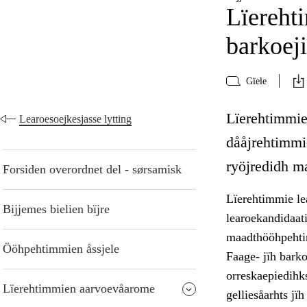
Lïerehti
barkoej
Gïele
Lïerehtimmie 
Learoesoejkesjasse lytting
dååjrehtimmi
ryöjredidh m
Forsiden overordnet del - sørsamisk
Lïerehtimmie lea
Bijjemes bielien bïjre
learoekandidaati
maadthööhpehtim
Ööhpehtimmien åssjele
Faage- jïh barko
orreskaepiedihk
Lïerehtimmien aarvoevåarome
gelliesåarhts jï