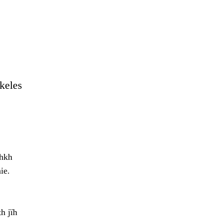
hkeles
ohkh
ie.
h jïh