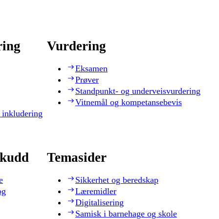
ring
Vurdering
Eksamen
Prøver
Standpunkt- og underveisvurdering
Vitnemål og kompetansebevis
 inkludering
skudd
Temasider
e
Sikkerhet og beredskap
og
Læremidler
Digitalisering
Samisk i barnehage og skole