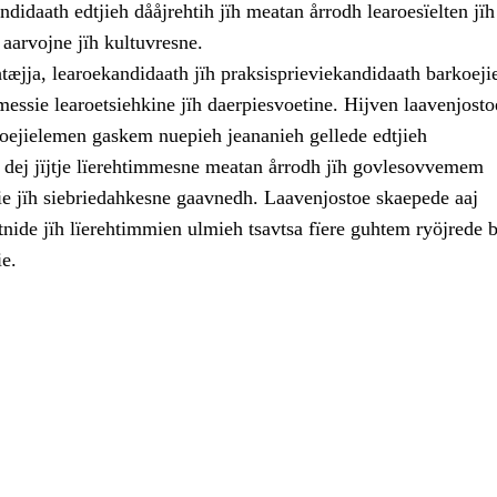
ndidaath edtjieh dååjrehtih jïh meatan årrodh learoesïelten jï
aarvojne jïh kultuvresne.
htæjja, learoekandidaath jïh praksisprieviekandidaath barkoej
essie learoetsiehkine jïh daerpiesvoetine. Hijven laavenjosto
koejielemen gaskem nuepieh jeananieh gellede edtjieh
 dej jïjtje lïerehtimmesne meatan årrodh jïh govlesovvemem
ie jïh siebriedahkesne gaavnedh. Laavenjostoe skaepede aaj
nide jïh lïerehtimmien ulmieh tsavtsa fïere guhtem ryöjrede b
e.