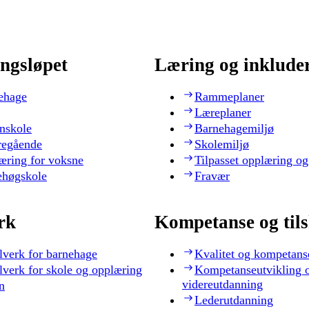
ngsløpet
Læring og inklude
ehage
Rammeplaner
Læreplaner
nskole
Barnehagemiljø
regående
Skolemiljø
æring for voksne
Tilpasset opplæring og
ehøgskole
Fravær
rk
Kompetanse og til
lverk for barnehage
Kvalitet og kompetans
lverk for skole og opplæring
Kompetanseutvikling 
videreutdanning
n
Lederutdanning