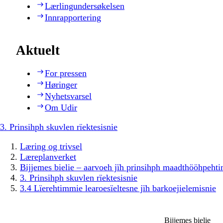
Lærlingundersøkelsen
Innrapportering
Aktuelt
For pressen
Høringer
Nyhetsvarsel
Om Udir
3. Prinsihph skuvlen rïektesisnie
Læring og trivsel
Læreplanverket
Bijjemes bielie – aarvoeh jïh prinsihph maadthööhpeh
3. Prinsihph skuvlen rïektesisnie
3.4 Lïerehtimmie learoesïeltesne jïh barkoejielemisnie
Bijjemes bielie