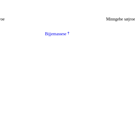
roe
Minngebe sæjro
Bijjemassese