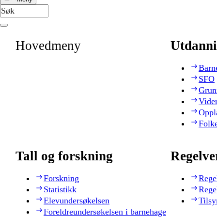
Hovedmeny
Utdanni
Barn
SFO
Grun
Vide
Oppl
Folk
Tall og forskning
Regelve
Forskning
Rege
Statistikk
Rege
Elevundersøkelsen
Tilsy
Foreldreundersøkelsen i barnehage