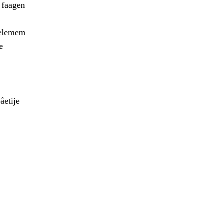
h faagen
ielemem
e
åetije