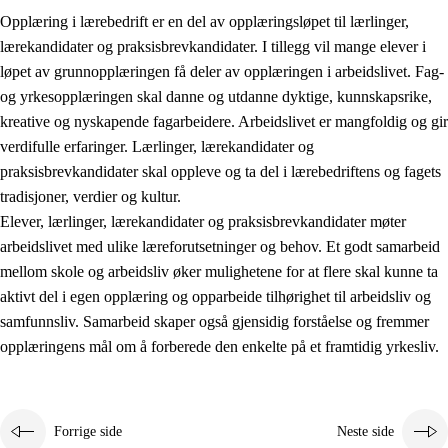
Opplæring i lærebedrift er en del av opplæringsløpet til lærlinger,
lærekandidater og praksisbrevkandidater. I tillegg vil mange elever i
løpet av grunnopplæringen få deler av opplæringen i arbeidslivet. Fag-
og yrkesopplæringen skal danne og utdanne dyktige, kunnskapsrike,
kreative og nyskapende fagarbeidere. Arbeidslivet er mangfoldig og gir
verdifulle erfaringer. Lærlinger, lærekandidater og
praksisbrevkandidater skal oppleve og ta del i lærebedriftens og fagets
tradisjoner, verdier og kultur.
Elever, lærlinger, lærekandidater og praksisbrevkandidater møter
3.
Prinsipper for skolens praksis
arbeidslivet med ulike læreforutsetninger og behov. Et godt samarbeid
mellom skole og arbeidsliv øker mulighetene for at flere skal kunne ta
3.1
Et inkluderende læringsmiljø
aktivt del i egen opplæring og opparbeide tilhørighet til arbeidsliv og
3.2
Undervisning og tilpasset opplæring
samfunnsliv. Samarbeid skaper også gjensidig forståelse og fremmer
opplæringens mål om å forberede den enkelte på et framtidig yrkesliv.
3.3
Samarbeid mellom hjem og skole
3.4
Opplæring i lærebedrift og arbeidsliv
3.5
Profesjonsfellesskap og skoleutvikling
Forrige side
Neste side