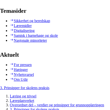
Temasider
Sikkerhet og beredskap
Læremidler
Digitalisering
Samisk i barnehage og skole
Nasjonale minoriteter
Aktuelt
For pressen
Høringer
Nyhetsvarsel
Om Udir
3. Prinsipper for skolens praksis
Læring og trivsel
Læreplanverket
Overordnet del – verdier og prinsipper for grunnopplæringen
3. Prinsipper for skolens praksis