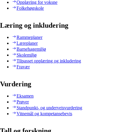
Opplæring for voksne
Folkehøgskole
Læring og inkludering
Rammeplaner
Læreplaner
Barnehagemiljø
Skolemiljø
Tilpasset opplæring og inkludering
Fravær
Vurdering
Eksamen
Prøver
Standpunkt- og underveisvurdering
Vitnemål og kompetansebevis
Tall og forskning