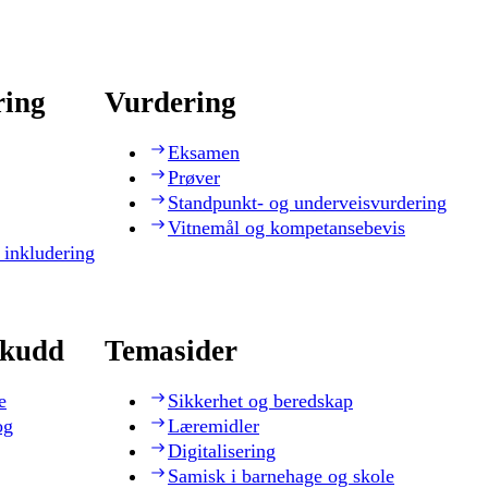
ring
Vurdering
Eksamen
Prøver
Standpunkt- og underveisvurdering
Vitnemål og kompetansebevis
 inkludering
skudd
Temasider
e
Sikkerhet og beredskap
og
Læremidler
Digitalisering
Samisk i barnehage og skole