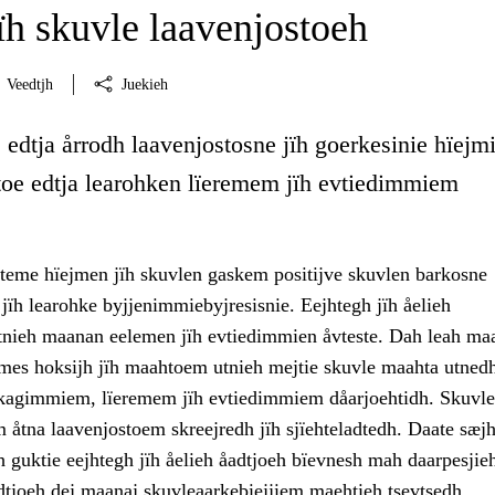
ïh skuvle laavenjostoeh
Veedtjh
Juekieh
edtja årrodh laavenjostosne jïh goerkesinie hïejm
stoe edtja learohken lïeremem jïh evtiedimmiem
teme hïejmen jïh skuvlen gaskem positijve skuvlen barkosne
 jïh learohke byjjenimmiebyjresisnie. Eejhtegh jïh åelieh
tnieh maanan eelemen jïh evtiedimmien åvteste. Dah leah maa
mes hoksijh jïh maahtoem utnieh mejtie skuvle maahta utned
kagimmiem, lïeremem jïh evtiedimmiem dåarjoehtidh. Skuvle
 åtna laavenjostoem skreejredh jïh sjïehteladtedh. Daate sæjh
 guktie eejhtegh jïh åelieh åadtjoeh bïevnesh mah daarpesjieh
tjoeh dej maanaj skuvleaarkebiejjiem maehtieh tsevtsedh.