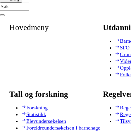
Hovedmeny
Utdanni
Barn
SFO
Grun
Vide
Oppl
Folk
Tall og forskning
Regelve
Forskning
Rege
Statistikk
Rege
Elevundersøkelsen
Tilsy
Foreldreundersøkelsen i barnehage