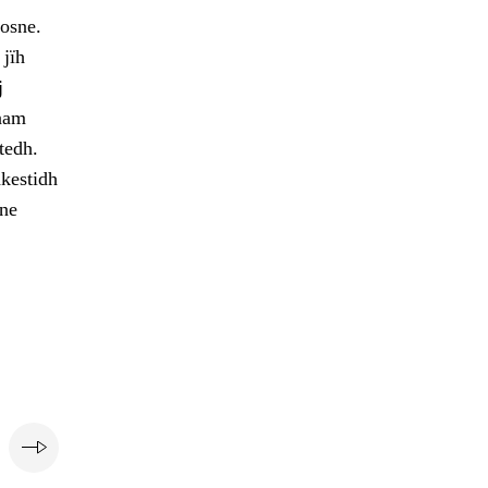
osne.
 jïh
j
maam
tedh.
hkestidh
ne
e