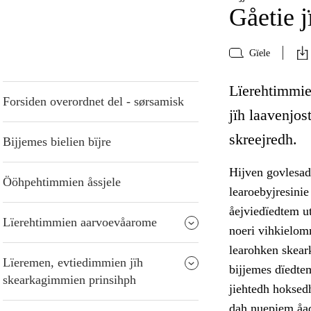
Gåetie j
Gïele
Lïerehtimmie 
Forsiden overordnet del - sørsamisk
jïh laavenjo
skreejredh.
Bijjemes bielien bïjre
Hijven govlesad
Ööhpehtimmien åssjele
learoebyjresinie
åejviedïedtem u
Lïerehtimmien aarvoevåarome
noeri vihkielom
learohken skear
Lïeremen, evtiedimmien jïh
bijjemes dïedtem
skearkagimmien prinsihph
jiehtedh hoksedh
dah nuepiem åad