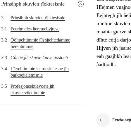
Prinsihph skuvlen rïektesisnie
Hïejmen vuajnoe
Eejhtegh jïh åel
3.
Prinsihph skuvlen rïektesisnie
mïeline skuvlen 
3.1
Feerhmeles lïeremebyjrese
maahta gïerve s
dïhte edtja dar
3.2
Ööhpehtimmie jïh sjïehtedamme
lïerehtimmie
Hijven jïh jears
eah gaajhkh lea
3.3
Gåetie jïh skuvle laavenjostoeh
åadtjodh.
3.4
Lïerehtimmie learoesïeltesne jïh
barkoejielemisnie
3.5
Profesjonsektievoete jïh
skuvleevtiedimmie
Evtebe sæj