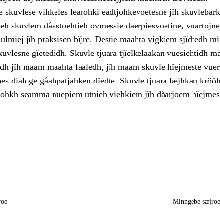
 skuvlese vihkeles learohki eadtjohkevoetesne jïh skuvlebark
ieh skuvlem dåastoehtieh ovmessie daerpiesvoetine, vuartojne
ulmiej jïh praksisen bïjre. Destie maahta vigkiem sjïdtedh mi
kuvlesne gïetedidh. Skuvle tjuara tjïelkelaakan vuesiehtidh 
jodh jïh maam maahta faaledh, jïh maam skuvle hïejmeste vuer
oes dialoge gåabpatjahken dïedte. Skuvle tjuara læjhkan kröö
rohkh seamma nuepiem utnieh viehkiem jïh dåarjoem hïejmes
roe
Minngebe sæjro