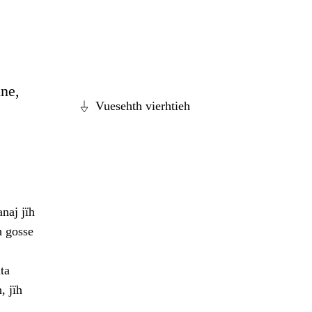
ine,
Vuesehth vierhtieh
naj jïh
h gosse
ta
, jïh