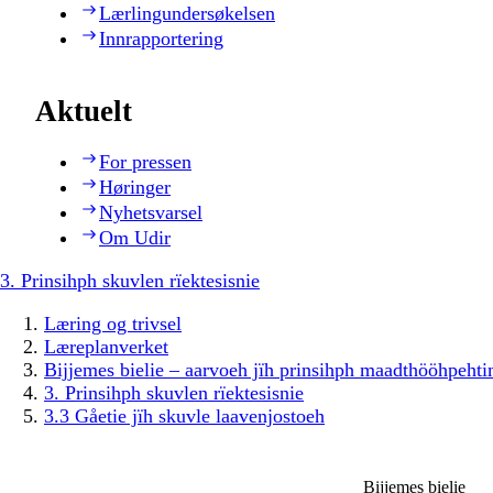
Lærlingundersøkelsen
Innrapportering
Aktuelt
For pressen
Høringer
Nyhetsvarsel
Om Udir
3. Prinsihph skuvlen rïektesisnie
Læring og trivsel
Læreplanverket
Bijjemes bielie – aarvoeh jïh prinsihph maadthööhpeh
3. Prinsihph skuvlen rïektesisnie
3.3 Gåetie jïh skuvle laavenjostoeh
Bijjemes bielie