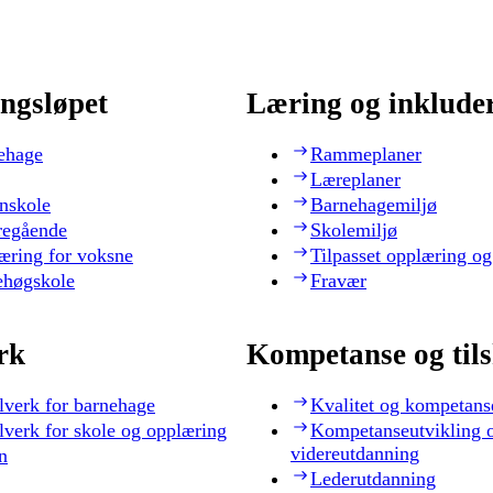
ngsløpet
Læring og inklude
ehage
Rammeplaner
Læreplaner
nskole
Barnehagemiljø
regående
Skolemiljø
æring for voksne
Tilpasset opplæring og
ehøgskole
Fravær
rk
Kompetanse og til
lverk for barnehage
Kvalitet og kompetans
lverk for skole og opplæring
Kompetanseutvikling 
videreutdanning
n
Lederutdanning