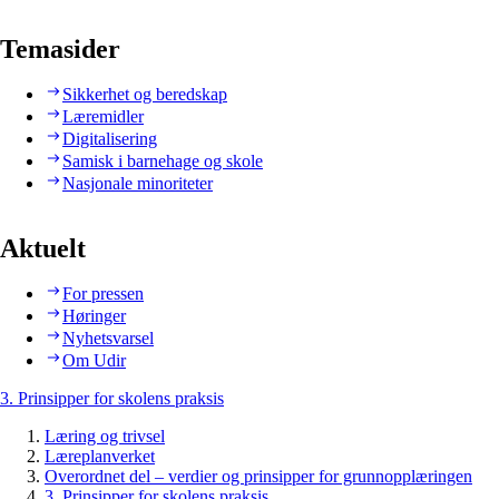
Temasider
Sikkerhet og beredskap
Læremidler
Digitalisering
Samisk i barnehage og skole
Nasjonale minoriteter
Aktuelt
For pressen
Høringer
Nyhetsvarsel
Om Udir
3. Prinsipper for skolens praksis
Læring og trivsel
Læreplanverket
Overordnet del – verdier og prinsipper for grunnopplæringen
3. Prinsipper for skolens praksis