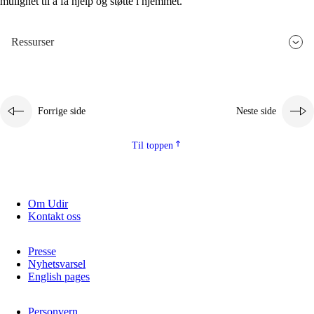
mulighet til å få hjelp og støtte i hjemmet.
Ressurser
Forrige side
Neste side
Til toppen
Om Udir
Kontakt oss
Presse
Nyhetsvarsel
English pages
Personvern