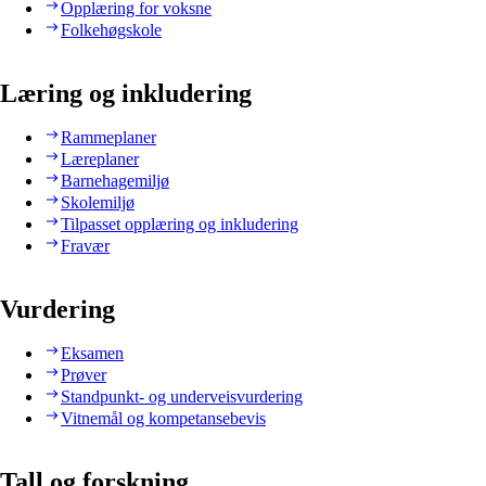
Opplæring for voksne
Folkehøgskole
Læring og inkludering
Rammeplaner
Læreplaner
Barnehagemiljø
Skolemiljø
Tilpasset opplæring og inkludering
Fravær
Vurdering
Eksamen
Prøver
Standpunkt- og underveisvurdering
Vitnemål og kompetansebevis
Tall og forskning