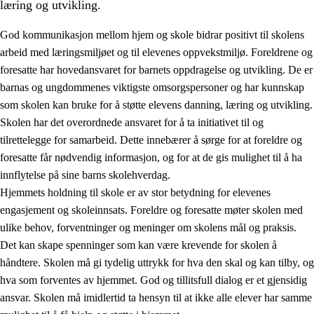
læring og utvikling.
God kommunikasjon mellom hjem og skole bidrar positivt til skolens
arbeid med læringsmiljøet og til elevenes oppvekstmiljø. Foreldrene og
foresatte har hovedansvaret for barnets oppdragelse og utvikling. De er
barnas og ungdommenes viktigste omsorgspersoner og har kunnskap
som skolen kan bruke for å støtte elevens danning, læring og utvikling.
Skolen har det overordnede ansvaret for å ta initiativet til og
tilrettelegge for samarbeid. Dette innebærer å sørge for at foreldre og
3.
Prinsipper for skolens praksis
foresatte får nødvendig informasjon, og for at de gis mulighet til å ha
3.1
Et inkluderende læringsmiljø
innflytelse på sine barns skolehverdag.
Hjemmets holdning til skole er av stor betydning for elevenes
3.2
Undervisning og tilpasset opplæring
engasjement og skoleinnsats. Foreldre og foresatte møter skolen med
3.3
Samarbeid mellom hjem og skole
ulike behov, forventninger og meninger om skolens mål og praksis.
Det kan skape spenninger som kan være krevende for skolen å
3.4
Opplæring i lærebedrift og arbeidsliv
håndtere. Skolen må gi tydelig uttrykk for hva den skal og kan tilby, og
3.5
Profesjonsfellesskap og skoleutvikling
hva som forventes av hjemmet. God og tillitsfull dialog er et gjensidig
ansvar. Skolen må imidlertid ta hensyn til at ikke alle elever har samme