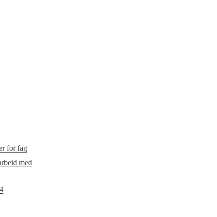
r for fag
 arbeid med
24