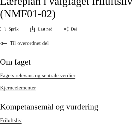
Læreplan i valgfaget friluftsliv
(NMF01‑02)
Språk
Last ned
Del
Til overordnet del
Om faget
Fagets relevans og sentrale verdier
Kjerneelementer
Kompetansemål og vurdering
Friluftsliv