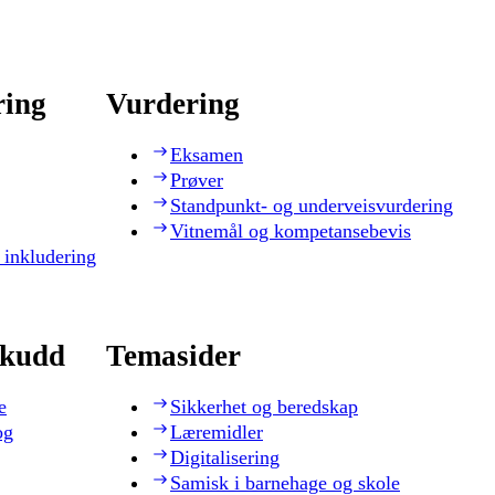
ring
Vurdering
Eksamen
Prøver
Standpunkt- og underveisvurdering
Vitnemål og kompetansebevis
 inkludering
skudd
Temasider
e
Sikkerhet og beredskap
og
Læremidler
Digitalisering
Samisk i barnehage og skole