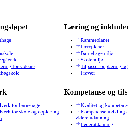
ngsløpet
Læring og inklude
ehage
Rammeplaner
Læreplaner
nskole
Barnehagemiljø
regående
Skolemiljø
æring for voksne
Tilpasset opplæring og
ehøgskole
Fravær
rk
Kompetanse og til
lverk for barnehage
Kvalitet og kompetans
lverk for skole og opplæring
Kompetanseutvikling 
videreutdanning
n
Lederutdanning