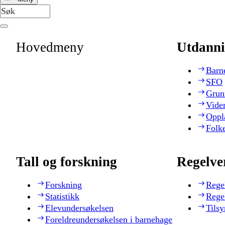
Hovedmeny
Utdanni
Barn
SFO
Grun
Vide
Oppl
Folk
Tall og forskning
Regelve
Forskning
Rege
Statistikk
Rege
Elevundersøkelsen
Tilsy
Foreldreundersøkelsen i barnehage