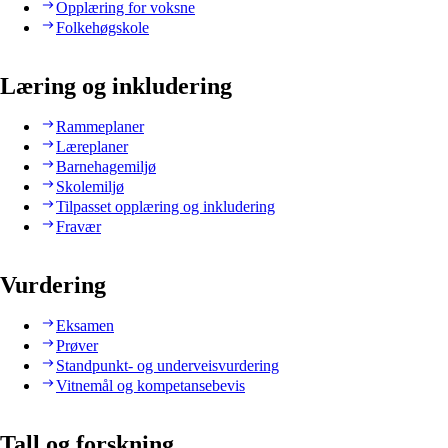
Opplæring for voksne
Folkehøgskole
Læring og inkludering
Rammeplaner
Læreplaner
Barnehagemiljø
Skolemiljø
Tilpasset opplæring og inkludering
Fravær
Vurdering
Eksamen
Prøver
Standpunkt- og underveisvurdering
Vitnemål og kompetansebevis
Tall og forskning