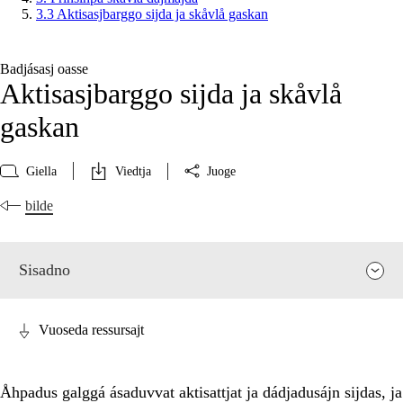
3.3 Aktisasjbarggo sijda ja skåvlå gaskan
Badjásasj oasse
Aktisasjbarggo sijda ja skåvlå
gaskan
Giella
Viedtja
Juoge
bilde
Sisadno
Vuoseda ressursajt
Åhpadus galggá ásaduvvat aktisattjat ja dádjadusájn sijdas, ja