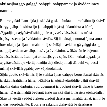
aktisasjbarggo galggá oahppij oahppamav ja åvddånimev
nannit.
Buorre guládallam sijda ja skåvlå gaskan buktá buorre båhtusijt skåvlå
bargguj åhpadusbirrasijn ja oahppij bajássjaddambirrasa hárráj.
Æjgádijn ja æjgátåvdåstiddjijn le oajvveåvdåsvásstádus máná
bajásgiessema ja åvddånime åvdås. Sij li mánáj ja nuoraj ájnnasamos
huvsulattja ja siján le máhtto mij skåvllåj le ávkken gå galggi doarjjot
oahppij ávddamav, åhpadusáv ja åvddånimev. Skåvlån le bajemus
åvdåsvásstádus ásadittjat aktisasjbagov siján. Dát merkaj æjgáda ja
3.
Prinsihpa skåvlå dåjmajda
æjgátåvdåstiddje vierttiji oadtju dajt diedojt majt dárbahi vaj bessi
3.1
Sebrudahtte oahppambirás
mánáj skåvllåárggabiejvev vájkkudahttet.
Sijda guotto skåvlå hárráj le viehka ájnas oahppe berustibmáj skåvlås
3.2
Åhpadibme ja hiebadum åhpadus
ja skåvllårahtjama hárraj. Æjgáda ja æjgátåvdåstiddje båhti skåvllåj
3.3
Aktisasjbarggo sijda ja skåvlå gaskan
duojna dájna dárbujn, vuorddemusáj ja vuojnoj skåvlå ulme ja bargo
hárráj. Dássta máhtti badjánit ássje ma skåvllåj li gássjela giehtadallat.
3.4
Åhpadus åhpadusvidnudagán ja barggoiellemin
Skåvllå viertti vaddet tjielgga diedojt dassta majt máhtti fállat, ja mij le
3.5
Profesjåvnåaktisasjvuohta ja skåvllååvddånibme
sijdas vuordedahtte. Buorre ja åskåldis dialåvggå le gasskasasj