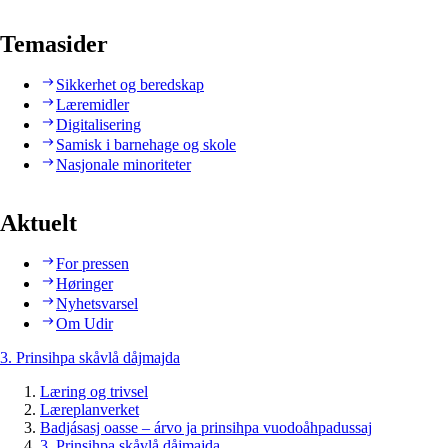
Temasider
Sikkerhet og beredskap
Læremidler
Digitalisering
Samisk i barnehage og skole
Nasjonale minoriteter
Aktuelt
For pressen
Høringer
Nyhetsvarsel
Om Udir
3. Prinsihpa skåvlå dåjmajda
Læring og trivsel
Læreplanverket
Badjásasj oasse – árvo ja prinsihpa vuodoåhpadussaj
3. Prinsihpa skåvlå dåjmajda