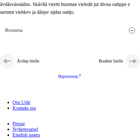
åvdåsvásstádus. Skåvllå viertti huoman vieledit jut divna oahppe e
sæmmi viehkev ja dårjav sijdas oattjo.
Ressursa
Åvdep bielle
Boahtte bielle
Bajemussaj
Om Udir
Kontakt oss
Presse
Nyhetsvarsel
English pages