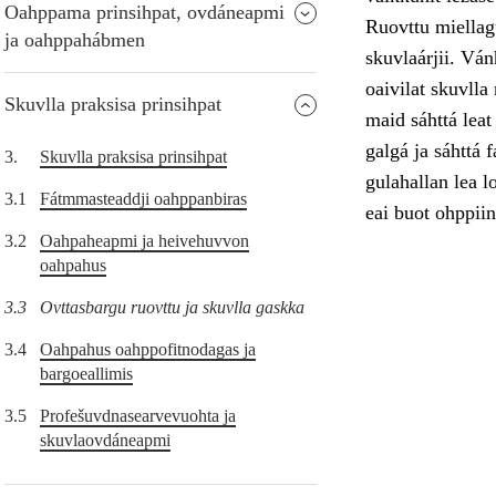
Oahppama prinsihpat, ovdáneapmi
Ruovttu miellag
ja oahppahábmen
skuvlaárjii. Ván
oaivilat skuvlla
Skuvlla praksisa prinsihpat
maid sáhttá leat
galgá ja sáhttá 
3.
Skuvlla praksisa prinsihpat
gulahallan lea l
3.1
Fátmmasteaddji oahppanbiras
eai buot ohppiin
3.2
Oahpaheapmi ja heivehuvvon
oahpahus
3.3
Ovttasbargu ruovttu ja skuvlla gaskka
3.4
Oahpahus oahppofitnodagas ja
bargoeallimis
3.5
Profešuvdnasearvevuohta ja
skuvlaovdáneapmi