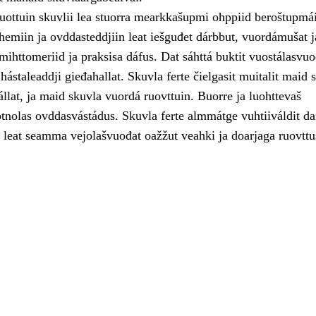
uottuin skuvlii lea stuorra mearkkašupmi ohppiid beroštupmái
hemiin ja ovddasteddjiin leat iešguđet dárbbut, vuordámušat j
 mihttomeriid ja praksisa dáfus. Dat sáhttá buktit vuostálasvu
 hástaleaddji gieđahallat. Skuvla ferte čielgasit muitalit maid 
fállat, ja maid skuvla vuordá ruovttuin. Buorre ja luohttevaš
otnolas ovddasvástádus. Skuvla ferte almmátge vuhtiiváldit da
 leat seamma vejolašvuođat oažžut veahki ja doarjaga ruovttu