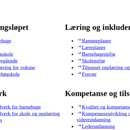
ngsløpet
Læring og inklude
ehage
Rammeplaner
Læreplaner
nskole
Barnehagemiljø
regående
Skolemiljø
æring for voksne
Tilpasset opplæring og
ehøgskole
Fravær
rk
Kompetanse og til
lverk for barnehage
Kvalitet og kompetans
lverk for skole og opplæring
Kompetanseutvikling 
videreutdanning
n
Lederutdanning