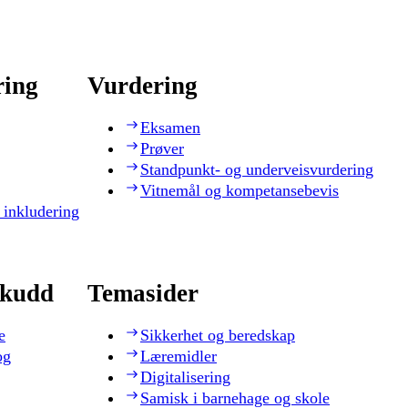
ring
Vurdering
Eksamen
Prøver
Standpunkt- og underveisvurdering
Vitnemål og kompetansebevis
 inkludering
skudd
Temasider
e
Sikkerhet og beredskap
og
Læremidler
Digitalisering
Samisk i barnehage og skole