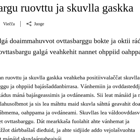
rgu ruovttu ja skuvlla gaskka
Viečča
Juoge
gá doaimmahuvvot ovttasbarggu bokte ja oktii ráđ
a ovttasbargu galgá veahkehit nannet ohppiid oahpp
n ruovttu ja skuvlla gaskka veahkeha positiivvalaččat skuvlla
ggu ja ohppiid bajásšaddanbirrasa. Vánhemiin ja ovddasteddji
ádus máná bajásgeassimis ja ovdáneamis. Sii leat mánáid ja 
lahusolbmot ja sis lea máhttu maid skuvla sáhttá geavahit doa
ábmema, oahppama ja ovdáneami. Skuvllas lea váldoovddasv
et ovttasbarggu. Dát mearkkaša fuolahit ahte vánhemat ja
žžot dárbbašlaš dieđuid, ja ahte sidjiide addo vejolašvuohta
et mánáid skuvlaárgabeaivái.