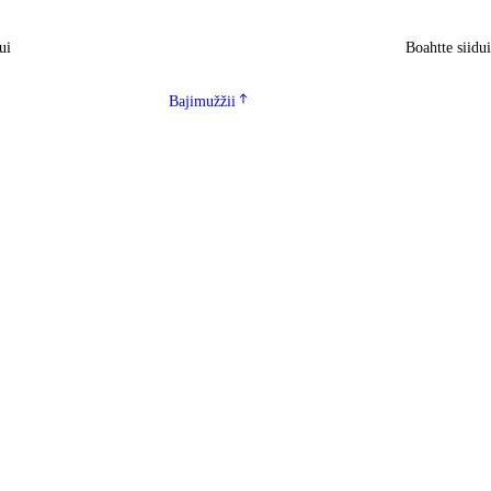
ui
Boahtte siidu
Bajimužžii