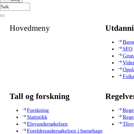
Hovedmeny
Utdanni
Barn
SFO
Grun
Vide
Oppl
Folk
Tall og forskning
Regelve
Forskning
Rege
Statistikk
Rege
Elevundersøkelsen
Tilsy
Foreldreundersøkelsen i barnehage