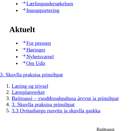
Lærlingundersøkelsen
Innrapportering
Aktuelt
For pressen
Høringer
Nyhetsvarsel
Om Udir
3. Skuvlla praksisa prinsihpat
Læring og trivsel
Læreplanverket
Bajitoassi – vuođđooahpahusa árvvut ja prinsihpat
3. Skuvlla praksisa prinsihpat
3.3 Ovttasbargu ruovttu ja skuvlla gaskka
Bajitoassi