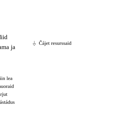
iid
Čájet resurssaid
ama ja
in lea
nuoraid
rjut
ástádus