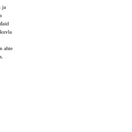
 ja
a
ođaid
skuvla
n ahte
s.