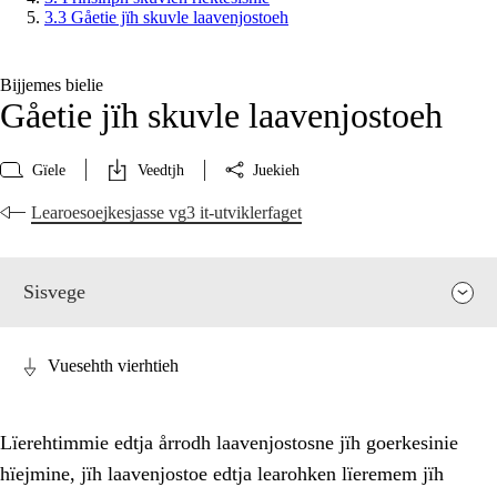
3.3 Gåetie jïh skuvle laavenjostoeh
Bijjemes bielie
Gåetie jïh skuvle laavenjostoeh
Gïele
Veedtjh
Juekieh
Learoesoejkesjasse vg3 it-utviklerfaget
Sisvege
Vuesehth vierhtieh
Lïerehtimmie edtja årrodh laavenjostosne jïh goerkesinie
hïejmine, jïh laavenjostoe edtja learohken lïeremem jïh