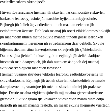
evtiedimmiem skreejredh.
Hijven govlesadteme hïejmen jïh skuvlen gaskem positijve skuvlen
barkosne learoebyjresinie jïh learohke byjjenimmiebyjresisnie.
Eejhtegh jïh åelieh åejviedïedtem utnieh maanan eelemen jïh
evtiedimmien åvteste. Dah leah maanaj jïh noeri vihkielommes hoksijh
jïh maahtoem utnieh mejtie skuvle maahta utnedh gosse learohken
skearkagimmiem, lïeremem jïh evtiedimmiem dåarjoehtidh. Skuvle
bijjemes dïedtem åtna laavenjostoem skreejredh jïh sjïehteladtedh.
3.
Prinsihph skuvlen rïektesisnie
Daate sæjhta jiehtedh hoksedh guktie eejhtegh jïh åelieh åadtjoeh
3.1
Feerhmeles lïeremebyjrese
bïevnesh mah daarpesjieh, jïh dah nuepiem åadtjoeh dej maanaj
skuvleaarkebiejjiem maehtieh tsevtsedh.
3.2
Ööhpehtimmie jïh sjïehtedamme lïerehtimmie
Hïejmen vuajnoe skuvlese vihkeles learohki eadtjohkevoetesne jïh
3.3
Gåetie jïh skuvle laavenjostoeh
skuvlebarkosne. Eejhtegh jïh åelieh skuvlem dåastoehtieh ovmessie
daerpiesvoetine, vuartojne jïh mïeline skuvlen ulmiej jïh praksisen
3.4
Lïerehtimmie learoesïeltesne jïh barkoejielemisnie
bïjre. Destie maahta vigkiem sjïdtedh mij maahta gïerve skuvlesne
3.5
Profesjonsektievoete jïh skuvleevtiedimmie
gïetedidh. Skuvle tjuara tjïelkelaakan vuesiehtidh maam dïhte edtja
darjodh jïh maam maahta faaledh, jïh maam skuvle hïejmeste vuertedh.