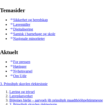
Temasider
Sikkerhet og beredskap
Læremidler
Digitalisering
Samisk i barnehage og skole
Nasjonale minoriteter
Aktuelt
For pressen
Høringer
Nyhetsvarsel
Om Udir
3. Prinsihph skuvlen rïektesisnie
Læring og trivsel
Læreplanverket
Bijjemes bielie – aarvoeh jïh prinsihph maadthööhpehtimmesne
3. Prinsihph skuvlen rïektesisnie