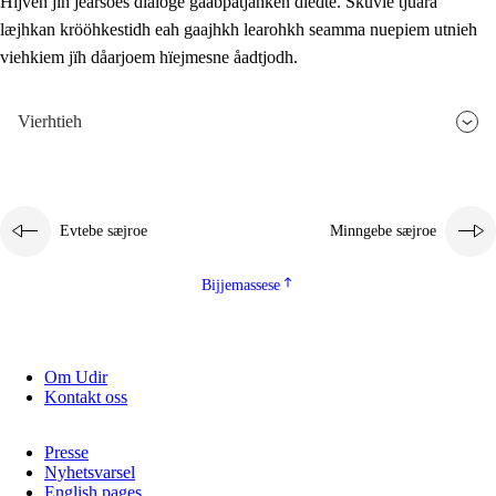
Hijven jïh jearsoes dialoge gåabpatjahken dïedte. Skuvle tjuara
læjhkan krööhkestidh eah gaajhkh learohkh seamma nuepiem utnieh
viehkiem jïh dåarjoem hïejmesne åadtjodh.
Vierhtieh
Evtebe sæjroe
Minngebe sæjroe
Bijjemassese
Om Udir
Kontakt oss
Presse
Nyhetsvarsel
English pages