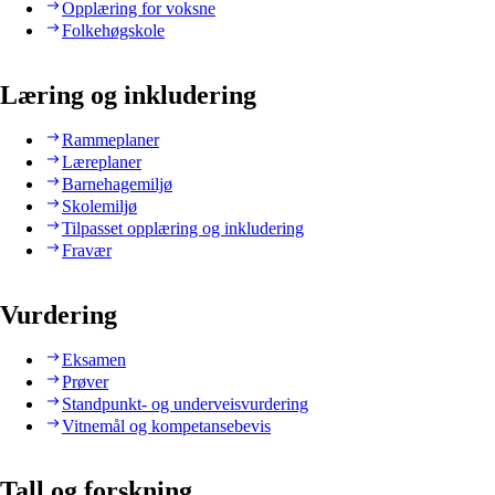
Opplæring for voksne
Folkehøgskole
Læring og inkludering
Rammeplaner
Læreplaner
Barnehagemiljø
Skolemiljø
Tilpasset opplæring og inkludering
Fravær
Vurdering
Eksamen
Prøver
Standpunkt- og underveisvurdering
Vitnemål og kompetansebevis
Tall og forskning