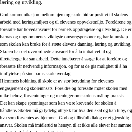
læring og utvikling.
God kommunikasjon mellom hjem og skole bidrar positivt til skolens
arbeid med læringsmiljøet og til elevenes oppvekstmiljø. Foreldrene og
foresatte har hovedansvaret for barnets oppdragelse og utvikling. De er
barnas og ungdommenes viktigste omsorgspersoner og har kunnskap
som skolen kan bruke for å støtte elevens danning, læring og utvikling.
Skolen har det overordnede ansvaret for å ta initiativet til og
tilrettelegge for samarbeid. Dette innebærer å sørge for at foreldre og
3.
Prinsipper for skolens praksis
foresatte får nødvendig informasjon, og for at de gis mulighet til å ha
3.1
Et inkluderende læringsmiljø
innflytelse på sine barns skolehverdag.
Hjemmets holdning til skole er av stor betydning for elevenes
3.2
Undervisning og tilpasset opplæring
engasjement og skoleinnsats. Foreldre og foresatte møter skolen med
3.3
Samarbeid mellom hjem og skole
ulike behov, forventninger og meninger om skolens mål og praksis.
Det kan skape spenninger som kan være krevende for skolen å
3.4
Opplæring i lærebedrift og arbeidsliv
håndtere. Skolen må gi tydelig uttrykk for hva den skal og kan tilby, og
3.5
Profesjonsfellesskap og skoleutvikling
hva som forventes av hjemmet. God og tillitsfull dialog er et gjensidig
ansvar. Skolen må imidlertid ta hensyn til at ikke alle elever har samme