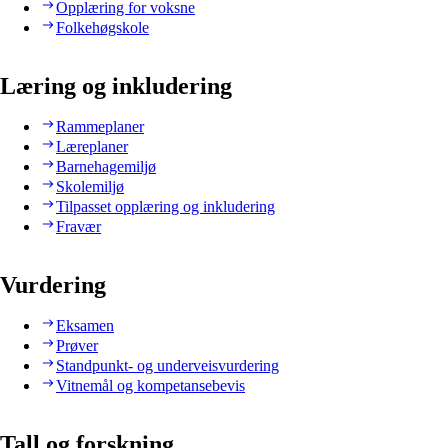
Opplæring for voksne
Folkehøgskole
Læring og inkludering
Rammeplaner
Læreplaner
Barnehagemiljø
Skolemiljø
Tilpasset opplæring og inkludering
Fravær
Vurdering
Eksamen
Prøver
Standpunkt- og underveisvurdering
Vitnemål og kompetansebevis
Tall og forskning