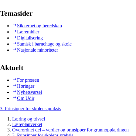
Temasider
Sikkerhet og beredskap
Læremidler
Digitalisering
Samisk i barnehage og skole
Nasjonale minoriteter
Aktuelt
For pressen
Høringer
Nyhetsvarsel
Om Udir
3. Prinsipper for skolens praksis
Læring og trivsel
Læreplanverket
Overordnet del – verdier og prinsipper for grunnopplæringen
3. Prinsipper for skolens praksis