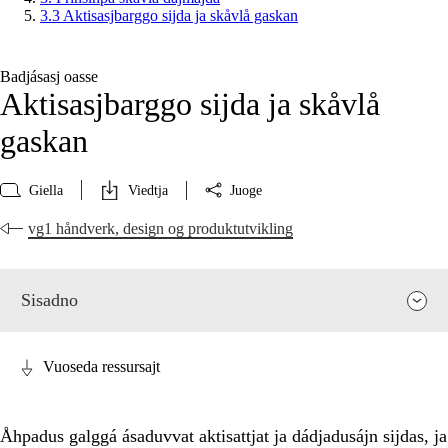
3.3 Aktisasjbarggo sijda ja skåvlå gaskan
Badjásasj oasse
Aktisasjbarggo sijda ja skåvlå
gaskan
Giella
Viedtja
Juoge
vg1 håndverk, design og produktutvikling
Sisadno
Vuoseda ressursajt
Åhpadus galggá ásaduvvat aktisattjat ja dádjadusájn sijdas, ja