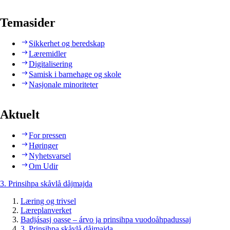
Temasider
Sikkerhet og beredskap
Læremidler
Digitalisering
Samisk i barnehage og skole
Nasjonale minoriteter
Aktuelt
For pressen
Høringer
Nyhetsvarsel
Om Udir
3. Prinsihpa skåvlå dåjmajda
Læring og trivsel
Læreplanverket
Badjásasj oasse – árvo ja prinsihpa vuodoåhpadussaj
3. Prinsihpa skåvlå dåjmajda