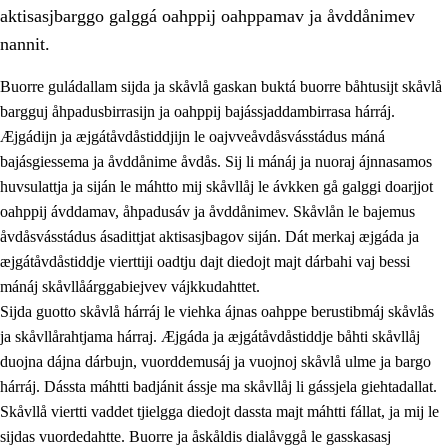
aktisasjbarggo galggá oahppij oahppamav ja åvddånimev
nannit.
Buorre guládallam sijda ja skåvlå gaskan buktá buorre båhtusijt skåvlå
bargguj åhpadusbirrasijn ja oahppij bajássjaddambirrasa hárráj.
Æjgádijn ja æjgátåvdåstiddjijn le oajvveåvdåsvásstádus máná
bajásgiessema ja åvddånime åvdås. Sij li mánáj ja nuoraj ájnnasamos
huvsulattja ja siján le máhtto mij skåvllåj le ávkken gå galggi doarjjot
oahppij ávddamav, åhpadusáv ja åvddånimev. Skåvlån le bajemus
åvdåsvásstádus ásadittjat aktisasjbagov siján. Dát merkaj æjgáda ja
3.
Prinsihpa skåvlå dåjmajda
æjgátåvdåstiddje vierttiji oadtju dajt diedojt majt dárbahi vaj bessi
3.1
Sebrudahtte oahppambirás
mánáj skåvllåárggabiejvev vájkkudahttet.
Sijda guotto skåvlå hárráj le viehka ájnas oahppe berustibmáj skåvlås
3.2
Åhpadibme ja hiebadum åhpadus
ja skåvllårahtjama hárraj. Æjgáda ja æjgátåvdåstiddje båhti skåvllåj
3.3
Aktisasjbarggo sijda ja skåvlå gaskan
duojna dájna dárbujn, vuorddemusáj ja vuojnoj skåvlå ulme ja bargo
hárráj. Dássta máhtti badjánit ássje ma skåvllåj li gássjela giehtadallat.
3.4
Åhpadus åhpadusvidnudagán ja barggoiellemin
Skåvllå viertti vaddet tjielgga diedojt dassta majt máhtti fállat, ja mij le
3.5
Profesjåvnåaktisasjvuohta ja skåvllååvddånibme
sijdas vuordedahtte. Buorre ja åskåldis dialåvggå le gasskasasj