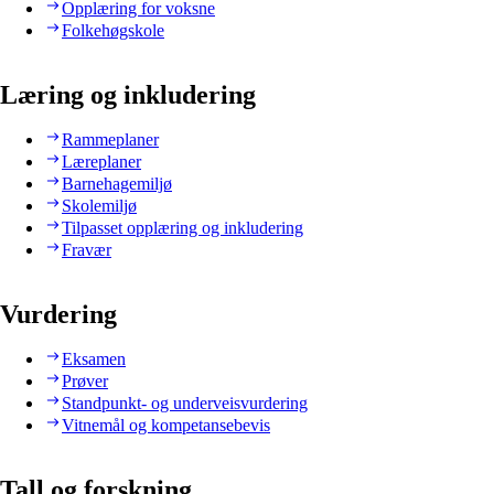
Opplæring for voksne
Folkehøgskole
Læring og inkludering
Rammeplaner
Læreplaner
Barnehagemiljø
Skolemiljø
Tilpasset opplæring og inkludering
Fravær
Vurdering
Eksamen
Prøver
Standpunkt- og underveisvurdering
Vitnemål og kompetansebevis
Tall og forskning