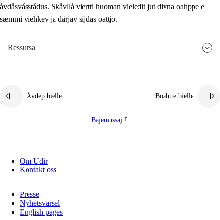
åvdåsvásstádus. Skåvllå viertti huoman vieledit jut divna oahppe e
sæmmi viehkev ja dårjav sijdas oattjo.
Ressursa
Åvdep bielle
Boahtte bielle
Bajemussaj
Om Udir
Kontakt oss
Presse
Nyhetsvarsel
English pages