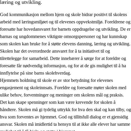
læring og utvikling.
God kommunikasjon mellom hjem og skole bidrar positivt til skolens
arbeid med læringsmiljøet og til elevenes oppvekstmiljø. Foreldrene og
foresatte har hovedansvaret for barnets oppdragelse og utvikling. De er
barnas og ungdommenes viktigste omsorgspersoner og har kunnskap
som skolen kan bruke for å støtte elevens danning, læring og utvikling.
Skolen har det overordnede ansvaret for å ta initiativet til og
tilrettelegge for samarbeid. Dette innebærer å sørge for at foreldre og
3.
Prinsipper for skolens praksis
foresatte får nødvendig informasjon, og for at de gis mulighet til å ha
3.1
Et inkluderende læringsmiljø
innflytelse på sine barns skolehverdag.
Hjemmets holdning til skole er av stor betydning for elevenes
3.2
Undervisning og tilpasset opplæring
engasjement og skoleinnsats. Foreldre og foresatte møter skolen med
3.3
Samarbeid mellom hjem og skole
ulike behov, forventninger og meninger om skolens mål og praksis.
Det kan skape spenninger som kan være krevende for skolen å
3.4
Opplæring i lærebedrift og arbeidsliv
håndtere. Skolen må gi tydelig uttrykk for hva den skal og kan tilby, og
3.5
Profesjonsfellesskap og skoleutvikling
hva som forventes av hjemmet. God og tillitsfull dialog er et gjensidig
ansvar. Skolen må imidlertid ta hensyn til at ikke alle elever har samme