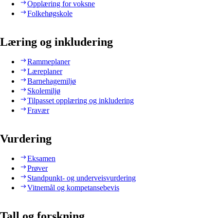
Opplæring for voksne
Folkehøgskole
Læring og inkludering
Rammeplaner
Læreplaner
Barnehagemiljø
Skolemiljø
Tilpasset opplæring og inkludering
Fravær
Vurdering
Eksamen
Prøver
Standpunkt- og underveisvurdering
Vitnemål og kompetansebevis
Tall og forskning