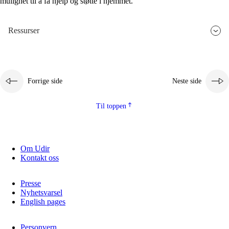
mulighet til å få hjelp og støtte i hjemmet.
Ressurser
Forrige side
Neste side
Til toppen
Om Udir
Kontakt oss
Presse
Nyhetsvarsel
English pages
Personvern