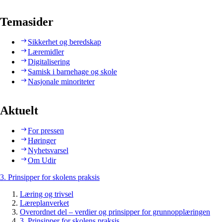
Temasider
Sikkerhet og beredskap
Læremidler
Digitalisering
Samisk i barnehage og skole
Nasjonale minoriteter
Aktuelt
For pressen
Høringer
Nyhetsvarsel
Om Udir
3. Prinsipper for skolens praksis
Læring og trivsel
Læreplanverket
Overordnet del – verdier og prinsipper for grunnopplæringen
3. Prinsipper for skolens praksis