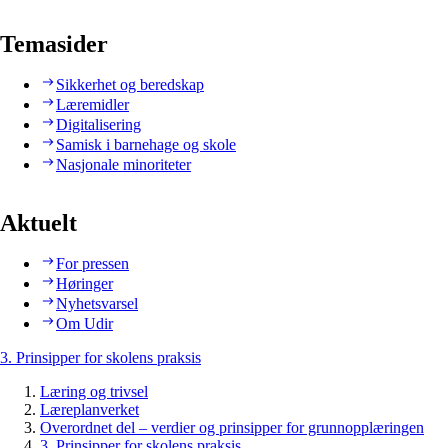
Temasider
Sikkerhet og beredskap
Læremidler
Digitalisering
Samisk i barnehage og skole
Nasjonale minoriteter
Aktuelt
For pressen
Høringer
Nyhetsvarsel
Om Udir
3. Prinsipper for skolens praksis
Læring og trivsel
Læreplanverket
Overordnet del – verdier og prinsipper for grunnopplæringen
3. Prinsipper for skolens praksis