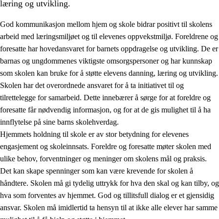
læring og utvikling.
God kommunikasjon mellom hjem og skole bidrar positivt til skolens
arbeid med læringsmiljøet og til elevenes oppvekstmiljø. Foreldrene og
foresatte har hovedansvaret for barnets oppdragelse og utvikling. De er
barnas og ungdommenes viktigste omsorgspersoner og har kunnskap
som skolen kan bruke for å støtte elevens danning, læring og utvikling.
Skolen har det overordnede ansvaret for å ta initiativet til og
tilrettelegge for samarbeid. Dette innebærer å sørge for at foreldre og
3.
Prinsipper for skolens praksis
foresatte får nødvendig informasjon, og for at de gis mulighet til å ha
3.1
Et inkluderende læringsmiljø
innflytelse på sine barns skolehverdag.
Hjemmets holdning til skole er av stor betydning for elevenes
3.2
Undervisning og tilpasset opplæring
engasjement og skoleinnsats. Foreldre og foresatte møter skolen med
3.3
Samarbeid mellom hjem og skole
ulike behov, forventninger og meninger om skolens mål og praksis.
Det kan skape spenninger som kan være krevende for skolen å
3.4
Opplæring i lærebedrift og arbeidsliv
håndtere. Skolen må gi tydelig uttrykk for hva den skal og kan tilby, og
3.5
Profesjonsfellesskap og skoleutvikling
hva som forventes av hjemmet. God og tillitsfull dialog er et gjensidig
ansvar. Skolen må imidlertid ta hensyn til at ikke alle elever har samme