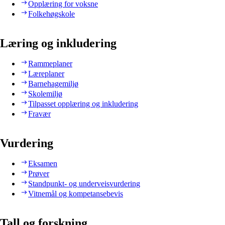
Opplæring for voksne
Folkehøgskole
Læring og inkludering
Rammeplaner
Læreplaner
Barnehagemiljø
Skolemiljø
Tilpasset opplæring og inkludering
Fravær
Vurdering
Eksamen
Prøver
Standpunkt- og underveisvurdering
Vitnemål og kompetansebevis
Tall og forskning