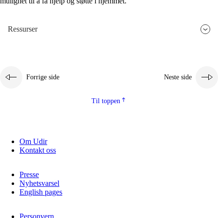
mulighet til å få hjelp og støtte i hjemmet.
Ressurser
Forrige side
Neste side
Til toppen
Om Udir
Kontakt oss
Presse
Nyhetsvarsel
English pages
Personvern