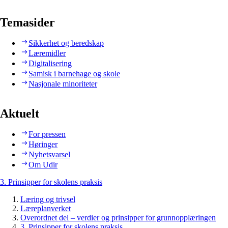
Temasider
Sikkerhet og beredskap
Læremidler
Digitalisering
Samisk i barnehage og skole
Nasjonale minoriteter
Aktuelt
For pressen
Høringer
Nyhetsvarsel
Om Udir
3. Prinsipper for skolens praksis
Læring og trivsel
Læreplanverket
Overordnet del – verdier og prinsipper for grunnopplæringen
3. Prinsipper for skolens praksis