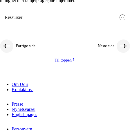
mulighet til å få hjelp og støtte i hjemmet.
Ressurser
Forrige side
Neste side
Til toppen
Om Udir
Kontakt oss
Presse
Nyhetsvarsel
English pages
Personvern