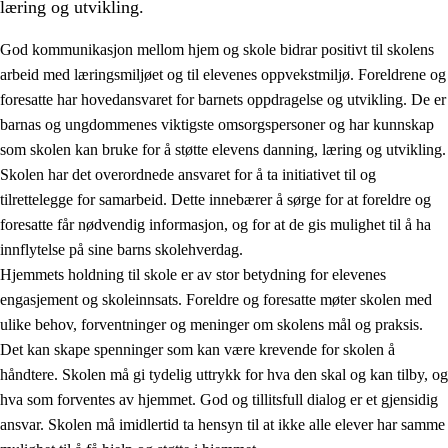
læring og utvikling.
God kommunikasjon mellom hjem og skole bidrar positivt til skolens
arbeid med læringsmiljøet og til elevenes oppvekstmiljø. Foreldrene og
foresatte har hovedansvaret for barnets oppdragelse og utvikling. De er
barnas og ungdommenes viktigste omsorgspersoner og har kunnskap
som skolen kan bruke for å støtte elevens danning, læring og utvikling.
Skolen har det overordnede ansvaret for å ta initiativet til og
tilrettelegge for samarbeid. Dette innebærer å sørge for at foreldre og
3.
Prinsipper for skolens praksis
foresatte får nødvendig informasjon, og for at de gis mulighet til å ha
3.1
Et inkluderende læringsmiljø
innflytelse på sine barns skolehverdag.
Hjemmets holdning til skole er av stor betydning for elevenes
3.2
Undervisning og tilpasset opplæring
engasjement og skoleinnsats. Foreldre og foresatte møter skolen med
3.3
Samarbeid mellom hjem og skole
ulike behov, forventninger og meninger om skolens mål og praksis.
Det kan skape spenninger som kan være krevende for skolen å
3.4
Opplæring i lærebedrift og arbeidsliv
håndtere. Skolen må gi tydelig uttrykk for hva den skal og kan tilby, og
3.5
Profesjonsfellesskap og skoleutvikling
hva som forventes av hjemmet. God og tillitsfull dialog er et gjensidig
ansvar. Skolen må imidlertid ta hensyn til at ikke alle elever har samme