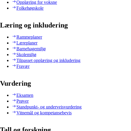
Opplæring for voksne
Folkehøgskole
Læring og inkludering
Rammeplaner
Læreplaner
Barnehagemiljø
Skolemiljø
Tilpasset opplæring og inkludering
Fravær
Vurdering
Eksamen
Prøver
Standpunkt- og underveisvurdering
Vitnemål og kompetansebevis
Tall og forskning