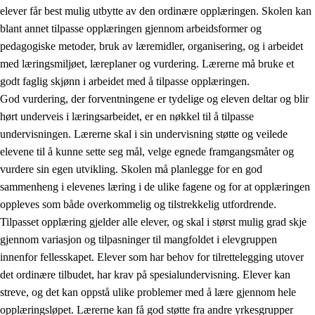
elever får best mulig utbytte av den ordinære opplæringen. Skolen kan
blant annet tilpasse opplæringen gjennom arbeidsformer og
pedagogiske metoder, bruk av læremidler, organisering, og i arbeidet
med læringsmiljøet, læreplaner og vurdering. Lærerne må bruke et
godt faglig skjønn i arbeidet med å tilpasse opplæringen.
God vurdering, der forventningene er tydelige og eleven deltar og blir
hørt underveis i læringsarbeidet, er en nøkkel til å tilpasse
undervisningen. Lærerne skal i sin undervisning støtte og veilede
elevene til å kunne sette seg mål, velge egnede framgangsmåter og
vurdere sin egen utvikling. Skolen må planlegge for en god
sammenheng i elevenes læring i de ulike fagene og for at opplæringen
oppleves som både overkommelig og tilstrekkelig utfordrende.
Tilpasset opplæring gjelder alle elever, og skal i størst mulig grad skje
gjennom variasjon og tilpasninger til mangfoldet i elevgruppen
innenfor fellesskapet. Elever som har behov for tilrettelegging utover
det ordinære tilbudet, har krav på spesialundervisning. Elever kan
streve, og det kan oppstå ulike problemer med å lære gjennom hele
opplæringsløpet. Lærerne kan få god støtte fra andre yrkesgrupper