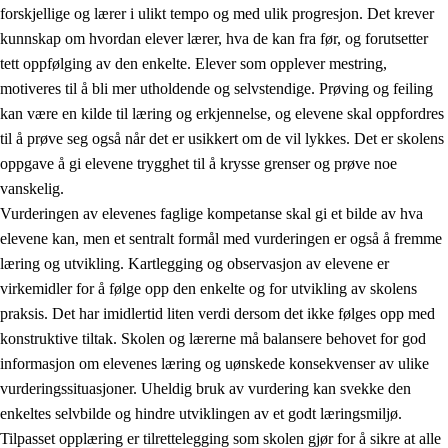
forskjellige og lærer i ulikt tempo og med ulik progresjon. Det krever
kunnskap om hvordan elever lærer, hva de kan fra før, og forutsetter
tett oppfølging av den enkelte. Elever som opplever mestring,
motiveres til å bli mer utholdende og selvstendige. Prøving og feiling
kan være en kilde til læring og erkjennelse, og elevene skal oppfordres
til å prøve seg også når det er usikkert om de vil lykkes. Det er skolens
oppgave å gi elevene trygghet til å krysse grenser og prøve noe
vanskelig.
Vurderingen av elevenes faglige kompetanse skal gi et bilde av hva
elevene kan, men et sentralt formål med vurderingen er også å fremme
læring og utvikling. Kartlegging og observasjon av elevene er
virkemidler for å følge opp den enkelte og for utvikling av skolens
praksis. Det har imidlertid liten verdi dersom det ikke følges opp med
konstruktive tiltak. Skolen og lærerne må balansere behovet for god
informasjon om elevenes læring og uønskede konsekvenser av ulike
vurderingssituasjoner. Uheldig bruk av vurdering kan svekke den
enkeltes selvbilde og hindre utviklingen av et godt læringsmiljø.
Tilpasset opplæring er tilrettelegging som skolen gjør for å sikre at alle