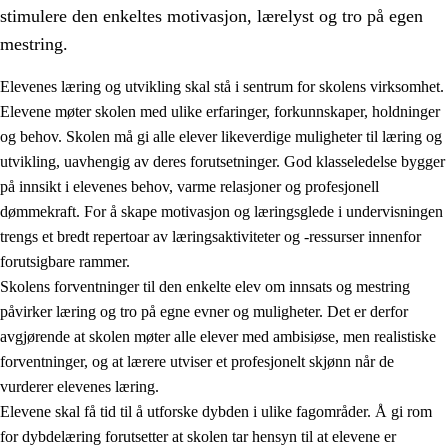
stimulere den enkeltes motivasjon, lærelyst og tro på egen
mestring.
Elevenes læring og utvikling skal stå i sentrum for skolens virksomhet.
Elevene møter skolen med ulike erfaringer, forkunnskaper, holdninger
og behov. Skolen må gi alle elever likeverdige muligheter til læring og
utvikling, uavhengig av deres forutsetninger. God klasseledelse bygger
på innsikt i elevenes behov, varme relasjoner og profesjonell
dømmekraft. For å skape motivasjon og læringsglede i undervisningen
trengs et bredt repertoar av læringsaktiviteter og -ressurser innenfor
3.
Prinsipper for skolens praksis
forutsigbare rammer.
3.1
Et inkluderende læringsmiljø
Skolens forventninger til den enkelte elev om innsats og mestring
påvirker læring og tro på egne evner og muligheter. Det er derfor
3.2
Undervisning og tilpasset opplæring
avgjørende at skolen møter alle elever med ambisiøse, men realistiske
3.3
Samarbeid mellom hjem og skole
forventninger, og at lærere utviser et profesjonelt skjønn når de
vurderer elevenes læring.
3.4
Opplæring i lærebedrift og arbeidsliv
Elevene skal få tid til å utforske dybden i ulike fagområder. Å gi rom
3.5
Profesjonsfellesskap og skoleutvikling
for dybdelæring forutsetter at skolen tar hensyn til at elevene er