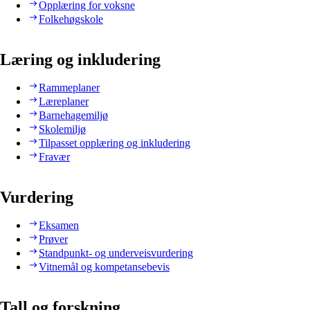
Opplæring for voksne
Folkehøgskole
Læring og inkludering
Rammeplaner
Læreplaner
Barnehagemiljø
Skolemiljø
Tilpasset opplæring og inkludering
Fravær
Vurdering
Eksamen
Prøver
Standpunkt- og underveisvurdering
Vitnemål og kompetansebevis
Tall og forskning