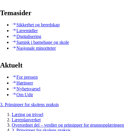
Temasider
Sikkerhet og beredskap
Læremidler
Digitalisering
Samisk i barnehage og skole
Nasjonale minoriteter
Aktuelt
For pressen
Høringer
Nyhetsvarsel
Om Udir
3. Prinsipper for skolens praksis
Læring og trivsel
Læreplanverket
Overordnet del – verdier og prinsipper for grunnopplæringen
3. Prinsipper for skolens praksis