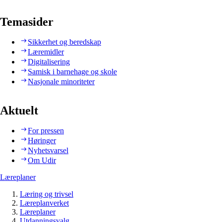
Temasider
Sikkerhet og beredskap
Læremidler
Digitalisering
Samisk i barnehage og skole
Nasjonale minoriteter
Aktuelt
For pressen
Høringer
Nyhetsvarsel
Om Udir
Læreplaner
Læring og trivsel
Læreplanverket
Læreplaner
Utdanningsvalg