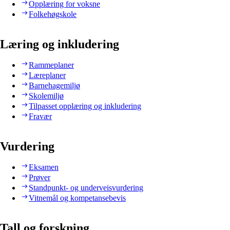
Opplæring for voksne
Folkehøgskole
Læring og inkludering
Rammeplaner
Læreplaner
Barnehagemiljø
Skolemiljø
Tilpasset opplæring og inkludering
Fravær
Vurdering
Eksamen
Prøver
Standpunkt- og underveisvurdering
Vitnemål og kompetansebevis
Tall og forskning