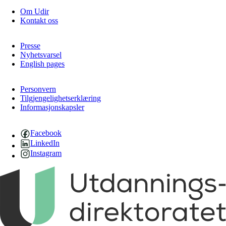
Om Udir
Kontakt oss
Presse
Nyhetsvarsel
English pages
Personvern
Tilgjengelighetserklæring
Informasjonskapsler
Facebook
LinkedIn
Instagram