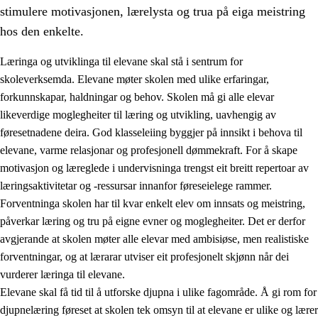
stimulere motivasjonen, lærelysta og trua på eiga meistring
hos den enkelte.
Læringa og utviklinga til elevane skal stå i sentrum for
skoleverksemda. Elevane møter skolen med ulike erfaringar,
forkunnskapar, haldningar og behov. Skolen må gi alle elevar
likeverdige moglegheiter til læring og utvikling, uavhengig av
føresetnadene deira. God klasseleiing byggjer på innsikt i behova til
elevane, varme relasjonar og profesjonell dømmekraft. For å skape
motivasjon og læreglede i undervisninga trengst eit breitt repertoar av
3.
Prinsipp for praksisen i skolen
læringsaktivitetar og -ressursar innanfor føreseielege rammer.
3.1
Eit inkluderande læringsmiljø
Forventninga skolen har til kvar enkelt elev om innsats og meistring,
påverkar læring og tru på eigne evner og moglegheiter. Det er derfor
3.2
Undervisning og tilpassa opplæring
avgjerande at skolen møter alle elevar med ambisiøse, men realistiske
3.3
Samarbeid mellom heim og skole
forventningar, og at lærarar utviser eit profesjonelt skjønn når dei
vurderer læringa til elevane.
3.4
Opplæring i lærebedrift og arbeidsliv
Elevane skal få tid til å utforske djupna i ulike fagområde. Å gi rom for
3.5
Profesjonsfellesskap og skoleutvikling
djupnelæring føreset at skolen tek omsyn til at elevane er ulike og lærer