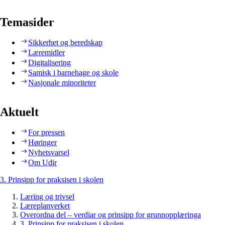
Temasider
Sikkerhet og beredskap
Læremidler
Digitalisering
Samisk i barnehage og skole
Nasjonale minoriteter
Aktuelt
For pressen
Høringer
Nyhetsvarsel
Om Udir
3. Prinsipp for praksisen i skolen
Læring og trivsel
Læreplanverket
Overordna del – verdiar og prinsipp for grunnopplæringa
3. Prinsipp for praksisen i skolen