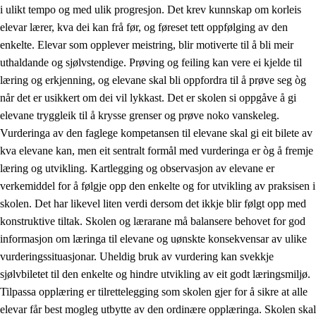
i ulikt tempo og med ulik progresjon. Det krev kunnskap om korleis
elevar lærer, kva dei kan frå før, og føreset tett oppfølging av den
enkelte. Elevar som opplever meistring, blir motiverte til å bli meir
uthaldande og sjølvstendige. Prøving og feiling kan vere ei kjelde til
læring og erkjenning, og elevane skal bli oppfordra til å prøve seg òg
når det er usikkert om dei vil lykkast. Det er skolen si oppgåve å gi
elevane tryggleik til å krysse grenser og prøve noko vanskeleg.
Vurderinga av den faglege kompetansen til elevane skal gi eit bilete av
kva elevane kan, men eit sentralt formål med vurderinga er òg å fremje
læring og utvikling. Kartlegging og observasjon av elevane er
verkemiddel for å følgje opp den enkelte og for utvikling av praksisen i
skolen. Det har likevel liten verdi dersom det ikkje blir følgt opp med
konstruktive tiltak. Skolen og lærarane må balansere behovet for god
informasjon om læringa til elevane og uønskte konsekvensar av ulike
vurderingssituasjonar. Uheldig bruk av vurdering kan svekkje
sjølvbiletet til den enkelte og hindre utvikling av eit godt læringsmiljø.
Tilpassa opplæring er tilrettelegging som skolen gjer for å sikre at alle
elevar får best mogleg utbytte av den ordinære opplæringa. Skolen skal