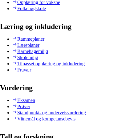
Opplæring for voksne
Folkehøgskole
Læring og inkludering
Rammeplaner
Læreplaner
Barnehagemiljø
Skolemiljø
Tilpasset opplæring og inkludering
Fravær
Vurdering
Eksamen
Prøver
Standpunkt- og underveisvurdering
Vitnemål og kompetansebevis
Tall og forskning