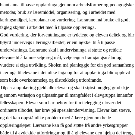
blant anna tilpasse opplæringa gjennom arbeidsformer og pedagogiske
metodar, bruk av læremiddel, organisering, og i arbeidet med
læringsmiljøet, læreplanar og vurdering. Lærarane må bruke eit godt
fagleg skjønn i arbeidet med å tilpasse opplæringa.
God vurdering, der forventningane er tydelege og eleven deltek og blir
høyrd undervegs i læringsarbeidet, er ein nøkkel til å tilpasse
undervisninga. Lærarane skal i undervisninga si støtte og rettleie
elevane til å kunne setje seg mål, velje eigna framgangsmåtar og
vurdere si eiga utvikling. Skolen må planleggje for ein god samanheng
i læringa til elevane i dei ulike faga og for at opplæringa blir opplevd
som både overkommeleg og tilstrekkeleg utfordrande.
Tilpassa opplæring gjeld alle elevar og skal i størst mogleg grad skje
gjennom variasjon og tilpassingar til mangfaldet i elevgruppa innanfor
fellesskapen. Elevar som har behov for tilrettelegging utover det
ordinære tilbodet, har krav på spesialundervisning. Elevar kan streve,
og det kan oppstå ulike problem med å lære gjennom heile
opplæringsløpet. Lærarane kan få god støtte frå andre yrkesgrupper
både til å avdekkje utfordringar og til å gi elevane den hjelpa dei treng.