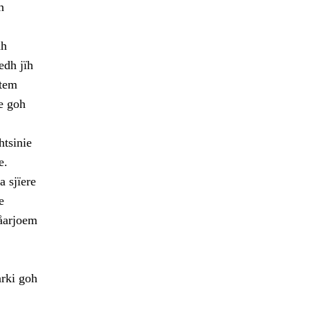
h
dh
edh jïh
etem
e goh
htsinie
e.
 sjïere
e
dåarjoem
rki goh