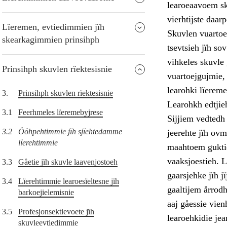
learoeaavoem sk
vierhtijste daa
Lïeremen, evtiedimmien jïh
Skuvlen vuartoe
skearkagimmien prinsihph
tsevtsieh jïh so
vihkeles skuvle
Prinsihph skuvlen rïektesisnie
vuartoejgujmie, 
learohki lïereme
3.
Prinsihph skuvlen rïektesisnie
Learohkh edtjie
3.1
Feerhmeles lïeremebyjrese
Sijjiem vedtedh
3.2
Ööhpehtimmie jïh sjïehtedamme
jeerehte jïh ov
lïerehtimmie
maahtoem guktie
vaaksjoestieh. 
3.3
Gåetie jïh skuvle laavenjostoeh
gaarsjehke jïh 
3.4
Lïerehtimmie learoesïeltesne jïh
gaaltijem årrodh
barkoejielemisnie
aaj gåessie vien
3.5
Profesjonsektievoete jïh
learoehkidie je
skuvleevtiedimmie