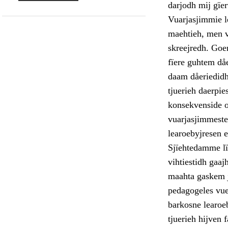
darjodh mij gïer
Vuarjasjimmie l
maehtieh, men v
skreejredh. Goer
fïere guhtem dåe
daam dåeriedidh
tjuerieh daerpie
konsekvenside o
vuarjasjimmeste
learoebyjresen 
Sjïehtedamme lï
vihtiestidh gaa
maahta gaskem j
pedagogeles vuek
barkosne learoeb
tjuerieh hijven 