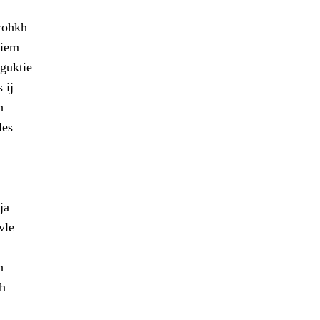
rohkh
miem
 guktie
 ij
h
les
ja
vle
h
ah