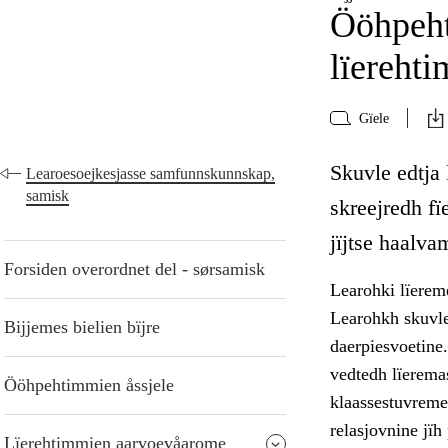
Ööhpeht
lïereht
Gïele
Skuvle edtja 
Learoesoejkesjasse samfunnskunnskap,
samisk
skreejredh f
jïjtse haalva
Forsiden overordnet del - sørsamisk
Learohki lïereme
Learohkh skuvle
Bijjemes bielien bïjre
daerpiesvoetine
vedtedh lïerema
Ööhpehtimmien åssjele
klaassestuvreme 
relasjovnine jï
Lïerehtimmien aarvoevåarome