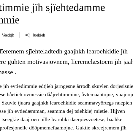
immie jïh sjïehtedamme
immie
Veedtjh
Juekieh
lïeremem sjïehteladtedh gaajhkh learoehkidie jïh
ïere guhten motivasjovnem, lïeremelæstoem jïh ja
masse .
 jïh evtiedimmie edtjieh jarngesne årrodh skuvlen dorjesisnie
se båetieh ovmessie dååjrehtimmine, åvtemaahtojne, vuajnojn
. Skuvle tjuara gaajhkh learoehkidie seammavyörtegs nuepieh
sse jïh evtiedæmman, seamma dej tsiehkiej mietie. Hijven
tseegkie daajroen nïlle learohki daerpiesvoetese, baahke
h profesjonelle dööpmemefaamojne. Guktie skreejremem jïh