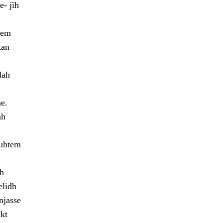
- jïh
mem
tan
dah
e.
ah
guhtem
eh
elidh
njasse
kt