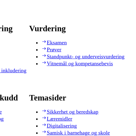
ring
Vurdering
Eksamen
Prøver
Standpunkt- og underveisvurdering
Vitnemål og kompetansebevis
 inkludering
skudd
Temasider
e
Sikkerhet og beredskap
og
Læremidler
Digitalisering
Samisk i barnehage og skole