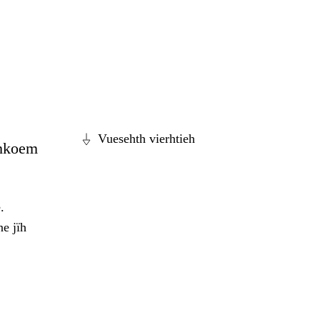
Vuesehth vierhtieh
ahkoem
.
e jïh