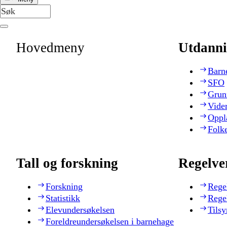
Hovedmeny
Utdanni
Barn
SFO
Grun
Vide
Oppl
Folk
Tall og forskning
Regelve
Forskning
Rege
Statistikk
Rege
Elevundersøkelsen
Tilsy
Foreldreundersøkelsen i barnehage