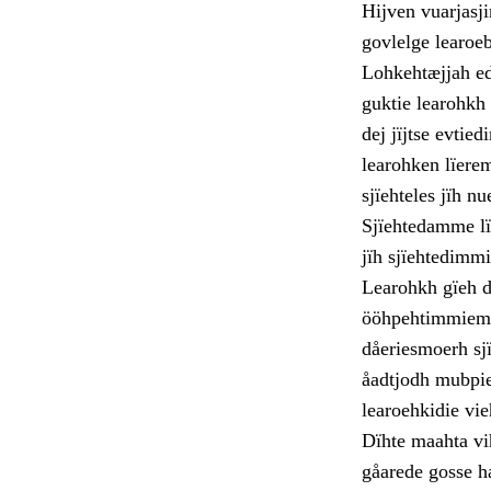
Hijven vuarjasji
govlelge learoeb
Lohkehtæjjah edt
guktie learohkh
dej jïjtse evtie
learohken lïere
sjïehteles jïh n
Sjïehtedamme lï
jïh sjïehtedimmi
Learohkh gïeh d
ööhpehtimmiem k
dåeriesmoerh sj
åadtjodh mubpie
learoehkidie vi
Dïhte maahta vi
gåarede gosse h