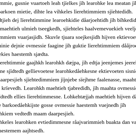
mmie, gusnie vuartoeh leah tjïelkes jïh learohke lea meatan jï
arkoen mietie, dïhte lea vihkeles lïerehtimmiem sjïehtedidh.
jieh dej lïerehtimmine learoehkidie dåarjoehtidh jïh bïhkedi
 maehtieh ulmieh tseegkedh, sjïehteles haalvemevuekieh veelj
dimmiem vuarjasjidh. Skuvle tjuara soejkesjidh hijven ektievo
minie dejnie ovmessie faagine jïh guktie lïerehtimmiem dååjro
uekies haestemh sjædta.
erehtimmie gaajhkh learohkh dæjpa, jïh edtja jeenjemes jeere
ne sjïdtedh gellievoetese learohkedåehkesne ektievoeten sisni
aarpesjieh sjïehtedimmiem jïjnjebe sïejhme faalenasse, maahta
rïevedh. Learohkh maehtieh tjabredidh, jïh maahta ovmessi
ïdtedh ellies lïerehtimmesne. Lohkehtæjjah maehtieh hijven 
 barkoedåehkijste gosse ovmessie haestemh vuejnedh jïh
ehkiem vedtedh maam daarpesjieh.
hkeles learohken evtiedimmesne råajvarimmieh buakta dan va
aestemem aajhtsedh.