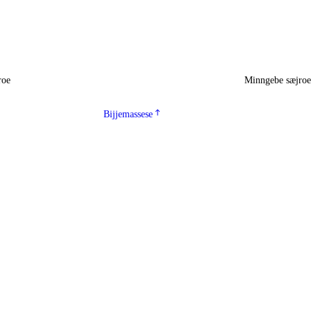
roe
Minngebe sæjro
Bijjemassese