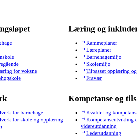
ngsløpet
Læring og inklude
ehage
Rammeplaner
Læreplaner
nskole
Barnehagemiljø
regående
Skolemiljø
æring for voksne
Tilpasset opplæring og
ehøgskole
Fravær
rk
Kompetanse og til
lverk for barnehage
Kvalitet og kompetans
lverk for skole og opplæring
Kompetanseutvikling 
videreutdanning
n
Lederutdanning