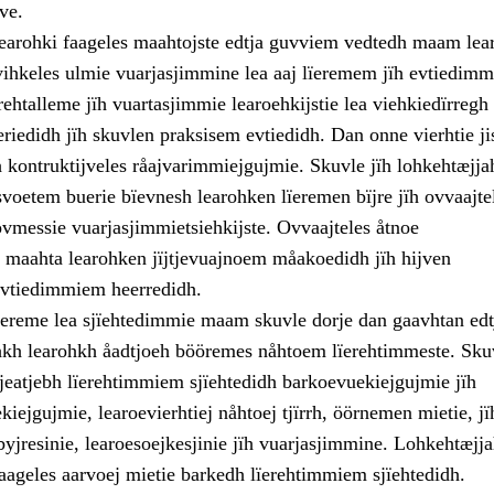
ve.
earohki faageles maahtojste edtja guvviem vedtedh maam lea
ihkeles ulmie vuarjasjimmine lea aaj lïeremem jïh evtiedim
ehtalleme jïh vuartasjimmie learoehkijstie lea viehkiedïrregh
riedidh jïh skuvlen praksisem evtiedidh. Dan onne vierhtie jis
 kontruktijveles råajvarimmiejgujmie. Skuvle jïh lohkehtæjja
svoetem buerie bïevnesh learohken lïeremen bïjre jïh ovvaajte
vmessie vuarjasjimmietsiehkijste. Ovvaajteles åtnoe
 maahta learohken jïjtjevuajnoem måakoedidh jïh hijven
evtiedimmiem heerredidh.
ereme lea sjïehtedimmie maam skuvle dorje dan gaavhtan edt
jhkh learohkh åadtjoeh bööremes nåhtoem lïerehtimmeste. Sku
eatjebh lïerehtimmiem sjïehtedidh barkoevuekiejgujmie jïh
iejgujmie, learoevierhtiej nåhtoej tjïrrh, öörnemen mietie, jï
yjresinie, learoesoejkesjinie jïh vuarjasjimmine. Lohkehtæjj
faageles aarvoej mietie barkedh lïerehtimmiem sjïehtedidh.