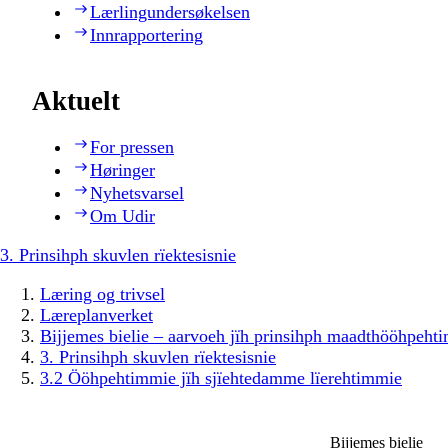
Lærlingundersøkelsen
Innrapportering
Aktuelt
For pressen
Høringer
Nyhetsvarsel
Om Udir
3. Prinsihph skuvlen rïektesisnie
Læring og trivsel
Læreplanverket
Bijjemes bielie – aarvoeh jïh prinsihph maadthööhpeh
3. Prinsihph skuvlen rïektesisnie
3.2 Ööhpehtimmie jïh sjïehtedamme lïerehtimmie
Bijjemes bielie