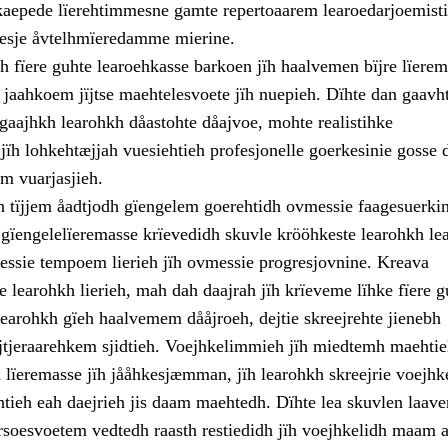
aepede lïerehtimmesne gamte repertoaarem learoedarjoemistie
rpesje åvtelhmïeredamme mierine.
h fïere guhte learoehkasse barkoen jïh haalvemen bïjre lïere
v jaahkoem jïjtse maehtelesvoete jïh nuepieh. Dïhte dan gaavh
 gaajhkh learohkh dåastohte dåajvoe, mohte realistihke
jïh lohkehtæjjah vuesiehtieh profesjonelle goerkesinie gosse 
m vuarjasjieh.
h tïjjem åadtjodh gïengelem goerehtidh ovmessie faagesuerkin
 gïengelelïeremasse krïevedidh skuvle krööhkeste learohkh le
messie tempoem lierieh jïh ovmessie progresjovnine. Kreava
 learohkh lierieh, mah dah daajrah jïh krïeveme lïhke fïere 
Learohkh gïeh haalvemem dååjroeh, dejtie skreejrehte jienebh
jïjtjeraarehkem sjidtieh. Voejhkelimmieh jïh miedtemh maehti
 lïeremasse jïh jååhkesjæmman, jïh learohkh skreejrie voejhk
htieh eah daejrieh jis daam maehtedh. Dïhte lea skuvlen laave
arsoesvoetem vedtedh raasth restiedidh jïh voejhkelidh maam a