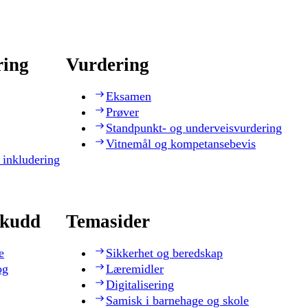
ring
Vurdering
Eksamen
Prøver
Standpunkt- og underveisvurdering
Vitnemål og kompetansebevis
 inkludering
skudd
Temasider
e
Sikkerhet og beredskap
og
Læremidler
Digitalisering
Samisk i barnehage og skole