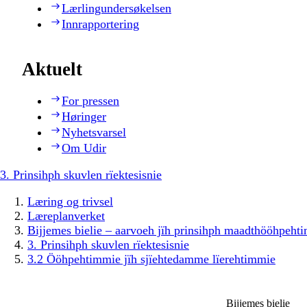
Lærlingundersøkelsen
Innrapportering
Aktuelt
For pressen
Høringer
Nyhetsvarsel
Om Udir
3. Prinsihph skuvlen rïektesisnie
Læring og trivsel
Læreplanverket
Bijjemes bielie – aarvoeh jïh prinsihph maadthööhpeh
3. Prinsihph skuvlen rïektesisnie
3.2 Ööhpehtimmie jïh sjïehtedamme lïerehtimmie
Bijjemes bielie