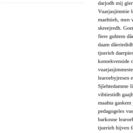
darjodh mij gïer
Vuarjasjimmie l
maehtieh, men v
skreejredh. Goer
fïere guhtem dåe
daam dåeriedidh
tjuerieh daerpie
konsekvenside o
vuarjasjimmeste
learoebyjresen 
Sjïehtedamme lï
vihtiestidh gaa
maahta gaskem j
pedagogeles vuek
barkosne learoeb
tjuerieh hijven 