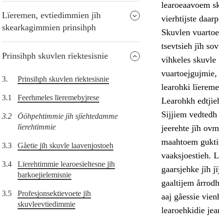
learoeaavoem sk
Lïeremen, evtiedimmien jïh
vierhtijste daa
skearkagimmien prinsihph
Skuvlen vuartoe
tsevtsieh jïh so
Prinsihph skuvlen rïektesisnie
vihkeles skuvle
vuartoejgujmie, 
3.
Prinsihph skuvlen rïektesisnie
learohki lïereme
3.1
Feerhmeles lïeremebyjrese
Learohkh edtjie
Sijjiem vedtedh
3.2
Ööhpehtimmie jïh sjïehtedamme
lïerehtimmie
jeerehte jïh ov
maahtoem guktie
3.3
Gåetie jïh skuvle laavenjostoeh
vaaksjoestieh. 
3.4
Lïerehtimmie learoesïeltesne jïh
gaarsjehke jïh 
barkoejielemisnie
gaaltijem årrodh
3.5
Profesjonsektievoete jïh
aaj gåessie vien
skuvleevtiedimmie
learoehkidie je