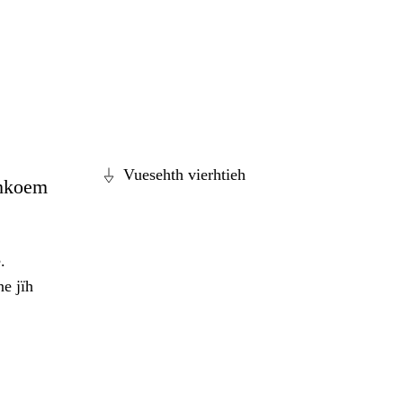
Vuesehth vierhtieh
ahkoem
.
e jïh