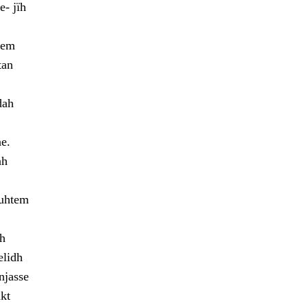
- jïh
mem
tan
dah
e.
ah
guhtem
eh
elidh
njasse
kt