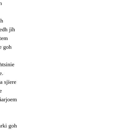
h
dh
edh jïh
etem
e goh
htsinie
e.
 sjïere
e
dåarjoem
rki goh