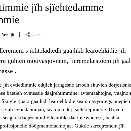
immie jïh sjïehtedamme
immie
Veedtjh
Juekieh
lïeremem sjïehteladtedh gaajhkh learoehkidie jïh
ïere guhten motivasjovnem, lïeremelæstoem jïh ja
masse .
 jïh evtiedimmie edtjieh jarngesne årrodh skuvlen dorjesisnie
se båetieh ovmessie dååjrehtimmine, åvtemaahtojne, vuajnojn
. Skuvle tjuara gaajhkh learoehkidie seammavyörtegs nuepieh
sse jïh evtiedæmman, seamma dej tsiehkiej mietie. Hijven
tseegkie daajroen nïlle learohki daerpiesvoetese, baahke
h profesjonelle dööpmemefaamojne. Guktie skreejremem jïh