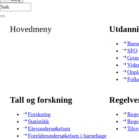
Hovedmeny
Utdanni
Barn
SFO
Grun
Vide
Oppl
Folk
Tall og forskning
Regelve
Forskning
Rege
Statistikk
Rege
Elevundersøkelsen
Tilsy
Foreldreundersøkelsen i barnehage