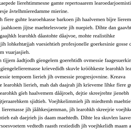
aepede lïerehtimmesne gamte repertoaarem learoedarjoemistie
rpesje åvtelhmïeredamme mierine.
h fïere guhte learoehkasse barkoen jïh haalvemen bïjre lïere
v jaahkoem jïjtse maehtelesvoete jïh nuepieh. Dïhte dan gaavh
 gaajhkh learohkh dåastohte dåajvoe, mohte realistihke
jïh lohkehtæjjah vuesiehtieh profesjonelle goerkesinie gosse 
m vuarjasjieh.
h tïjjem åadtjodh gïengelem goerehtidh ovmessie faagesuerkin
 gïengelelïeremasse krïevedidh skuvle krööhkeste learohkh le
messie tempoem lierieh jïh ovmessie progresjovnine. Kreava
 learohkh lierieh, mah dah daajrah jïh krïeveme lïhke fïere 
Learohkh gïeh haalvemem dååjroeh, dejtie skreejrehte jienebh
jïjtjeraarehkem sjidtieh. Voejhkelimmieh jïh miedtemh maehti
 lïeremasse jïh jååhkesjæmman, jïh learohkh skreejrie voejhk
htieh eah daejrieh jis daam maehtedh. Dïhte lea skuvlen laave
arsoesvoetem vedtedh raasth restiedidh jïh voejhkelidh maam a