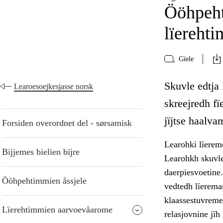
Ööhpeht
lïereht
Gïele
Skuvle edtja 
Learoesoejkesjasse norsk
skreejredh f
jïjtse haalva
Forsiden overordnet del - sørsamisk
Learohki lïereme
Bijjemes bielien bïjre
Learohkh skuvle
daerpiesvoetine
Ööhpehtimmien åssjele
vedtedh lïerema
klaassestuvreme 
Lïerehtimmien aarvoevåarome
relasjovnine jï