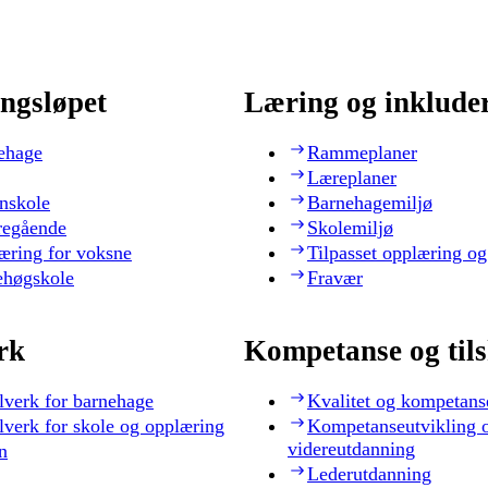
ngsløpet
Læring og inklude
ehage
Rammeplaner
Læreplaner
nskole
Barnehagemiljø
regående
Skolemiljø
æring for voksne
Tilpasset opplæring og
ehøgskole
Fravær
rk
Kompetanse og til
lverk for barnehage
Kvalitet og kompetans
lverk for skole og opplæring
Kompetanseutvikling 
videreutdanning
n
Lederutdanning