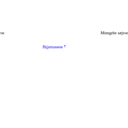
roe
Minngebe sæjro
Bijjemassese