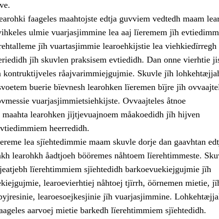
ve.
earohki faageles maahtojste edtja guvviem vedtedh maam lea
ihkeles ulmie vuarjasjimmine lea aaj lïeremem jïh evtiedim
ehtalleme jïh vuartasjimmie learoehkijstie lea viehkiedïrregh
riedidh jïh skuvlen praksisem evtiedidh. Dan onne vierhtie jis
 kontruktijveles råajvarimmiejgujmie. Skuvle jïh lohkehtæjja
svoetem buerie bïevnesh learohken lïeremen bïjre jïh ovvaajte
vmessie vuarjasjimmietsiehkijste. Ovvaajteles åtnoe
 maahta learohken jïjtjevuajnoem måakoedidh jïh hijven
evtiedimmiem heerredidh.
ereme lea sjïehtedimmie maam skuvle dorje dan gaavhtan edt
jhkh learohkh åadtjoeh bööremes nåhtoem lïerehtimmeste. Sku
eatjebh lïerehtimmiem sjïehtedidh barkoevuekiejgujmie jïh
iejgujmie, learoevierhtiej nåhtoej tjïrrh, öörnemen mietie, jï
yjresinie, learoesoejkesjinie jïh vuarjasjimmine. Lohkehtæjj
faageles aarvoej mietie barkedh lïerehtimmiem sjïehtedidh.