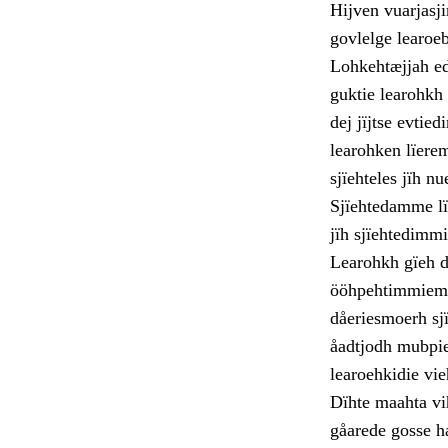
Hijven vuarjasji
govlelge learoeb
Lohkehtæjjah edt
guktie learohkh
dej jïjtse evtie
learohken lïere
sjïehteles jïh n
Sjïehtedamme lï
jïh sjïehtedimmi
Learohkh gïeh d
ööhpehtimmiem k
dåeriesmoerh sj
åadtjodh mubpie
learoehkidie vi
Dïhte maahta vi
gåarede gosse h