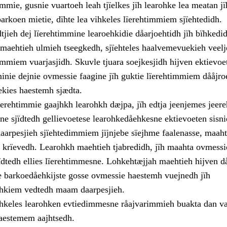
mmie, gusnie vuartoeh leah tjïelkes jïh learohke lea meatan jï
arkoen mietie, dïhte lea vihkeles lïerehtimmiem sjïehtedidh.
jieh dej lïerehtimmine learoehkidie dåarjoehtidh jïh bïhkedi
 maehtieh ulmieh tseegkedh, sjïehteles haalvemevuekieh veelj
dimmiem vuarjasjidh. Skuvle tjuara soejkesjidh hijven ektievo
minie dejnie ovmessie faagine jïh guktie lïerehtimmiem dååjro
uekies haestemh sjædta.
erehtimmie gaajhkh learohkh dæjpa, jïh edtja jeenjemes jeere
ne sjïdtedh gellievoetese learohkedåehkesne ektievoeten sisni
aarpesjieh sjïehtedimmiem jïjnjebe sïejhme faalenasse, maahta
rïevedh. Learohkh maehtieh tjabredidh, jïh maahta ovmessi
ïdtedh ellies lïerehtimmesne. Lohkehtæjjah maehtieh hijven 
 barkoedåehkijste gosse ovmessie haestemh vuejnedh jïh
ehkiem vedtedh maam daarpesjieh.
hkeles learohken evtiedimmesne råajvarimmieh buakta dan va
aestemem aajhtsedh.