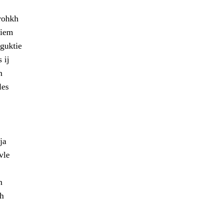
rohkh
miem
 guktie
 ij
h
les
ja
vle
h
ah