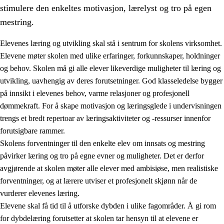
stimulere den enkeltes motivasjon, lærelyst og tro på egen
mestring.
Elevenes læring og utvikling skal stå i sentrum for skolens virksomhet.
Elevene møter skolen med ulike erfaringer, forkunnskaper, holdninger
og behov. Skolen må gi alle elever likeverdige muligheter til læring og
utvikling, uavhengig av deres forutsetninger. God klasseledelse bygger
på innsikt i elevenes behov, varme relasjoner og profesjonell
dømmekraft. For å skape motivasjon og læringsglede i undervisningen
trengs et bredt repertoar av læringsaktiviteter og -ressurser innenfor
3.
Prinsipper for skolens praksis
forutsigbare rammer.
3.1
Et inkluderende læringsmiljø
Skolens forventninger til den enkelte elev om innsats og mestring
påvirker læring og tro på egne evner og muligheter. Det er derfor
3.2
Undervisning og tilpasset opplæring
avgjørende at skolen møter alle elever med ambisiøse, men realistiske
3.3
Samarbeid mellom hjem og skole
forventninger, og at lærere utviser et profesjonelt skjønn når de
vurderer elevenes læring.
3.4
Opplæring i lærebedrift og arbeidsliv
Elevene skal få tid til å utforske dybden i ulike fagområder. Å gi rom
3.5
Profesjonsfellesskap og skoleutvikling
for dybdelæring forutsetter at skolen tar hensyn til at elevene er