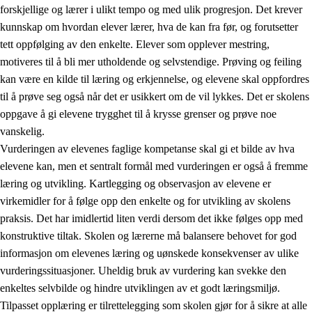
forskjellige og lærer i ulikt tempo og med ulik progresjon. Det krever
kunnskap om hvordan elever lærer, hva de kan fra før, og forutsetter
tett oppfølging av den enkelte. Elever som opplever mestring,
motiveres til å bli mer utholdende og selvstendige. Prøving og feiling
kan være en kilde til læring og erkjennelse, og elevene skal oppfordres
til å prøve seg også når det er usikkert om de vil lykkes. Det er skolens
oppgave å gi elevene trygghet til å krysse grenser og prøve noe
vanskelig.
Vurderingen av elevenes faglige kompetanse skal gi et bilde av hva
elevene kan, men et sentralt formål med vurderingen er også å fremme
læring og utvikling. Kartlegging og observasjon av elevene er
virkemidler for å følge opp den enkelte og for utvikling av skolens
praksis. Det har imidlertid liten verdi dersom det ikke følges opp med
konstruktive tiltak. Skolen og lærerne må balansere behovet for god
informasjon om elevenes læring og uønskede konsekvenser av ulike
vurderingssituasjoner. Uheldig bruk av vurdering kan svekke den
enkeltes selvbilde og hindre utviklingen av et godt læringsmiljø.
Tilpasset opplæring er tilrettelegging som skolen gjør for å sikre at alle