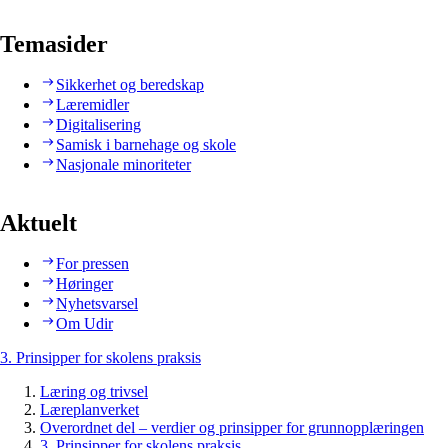
Temasider
Sikkerhet og beredskap
Læremidler
Digitalisering
Samisk i barnehage og skole
Nasjonale minoriteter
Aktuelt
For pressen
Høringer
Nyhetsvarsel
Om Udir
3. Prinsipper for skolens praksis
Læring og trivsel
Læreplanverket
Overordnet del – verdier og prinsipper for grunnopplæringen
3. Prinsipper for skolens praksis