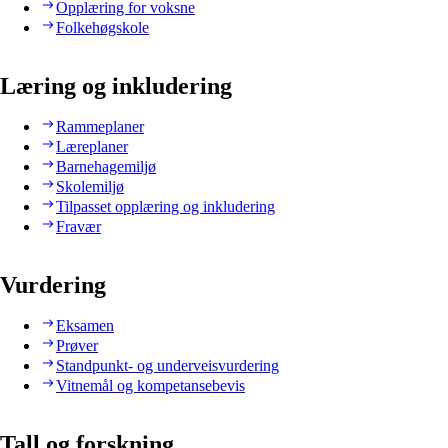
Opplæring for voksne
Folkehøgskole
Læring og inkludering
Rammeplaner
Læreplaner
Barnehagemiljø
Skolemiljø
Tilpasset opplæring og inkludering
Fravær
Vurdering
Eksamen
Prøver
Standpunkt- og underveisvurdering
Vitnemål og kompetansebevis
Tall og forskning