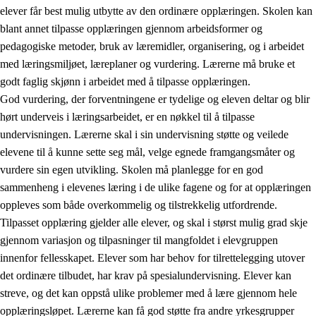
elever får best mulig utbytte av den ordinære opplæringen. Skolen kan
blant annet tilpasse opplæringen gjennom arbeidsformer og
pedagogiske metoder, bruk av læremidler, organisering, og i arbeidet
med læringsmiljøet, læreplaner og vurdering. Lærerne må bruke et
godt faglig skjønn i arbeidet med å tilpasse opplæringen.
God vurdering, der forventningene er tydelige og eleven deltar og blir
hørt underveis i læringsarbeidet, er en nøkkel til å tilpasse
undervisningen. Lærerne skal i sin undervisning støtte og veilede
elevene til å kunne sette seg mål, velge egnede framgangsmåter og
vurdere sin egen utvikling. Skolen må planlegge for en god
sammenheng i elevenes læring i de ulike fagene og for at opplæringen
oppleves som både overkommelig og tilstrekkelig utfordrende.
Tilpasset opplæring gjelder alle elever, og skal i størst mulig grad skje
gjennom variasjon og tilpasninger til mangfoldet i elevgruppen
innenfor fellesskapet. Elever som har behov for tilrettelegging utover
det ordinære tilbudet, har krav på spesialundervisning. Elever kan
streve, og det kan oppstå ulike problemer med å lære gjennom hele
opplæringsløpet. Lærerne kan få god støtte fra andre yrkesgrupper