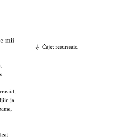
e mii
Čájet resurssaid
t
s
rasiid,
jiin ja
ppama,
i
leat