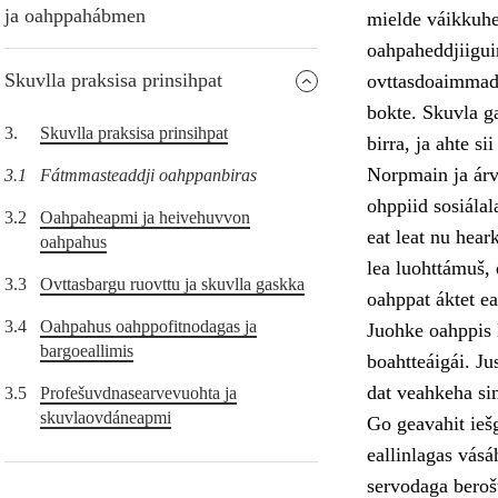
ja oahppahábmen
mielde váikkuhe
oahpaheddjiiguin
Skuvlla praksisa prinsihpat
ovttasdoaimmade
bokte. Skuvla ga
3.
Skuvlla praksisa prinsihpat
birra, ja ahte s
Norpmain ja árv
3.1
Fátmmasteaddji oahppanbiras
ohppiid sosiála
3.2
Oahpaheapmi ja heivehuvvon
eat leat nu hear
oahpahus
lea luohttámuš, 
3.3
Ovttasbargu ruovttu ja skuvlla gaskka
oahppat áktet ea
3.4
Oahpahus oahppofitnodagas ja
Juohke oahppis l
bargoeallimis
boahtteáigái. Ju
dat veahkeha si
3.5
Profešuvdnasearvevuohta ja
skuvlaovdáneapmi
Go geavahit iešg
eallinlagas vásá
servodaga berošt