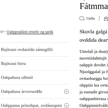
Fátmmas
Giella
Skuvla galgá
Oahppoplánii reiseliv og språk
ovddida dear
Bajitoasi ovdasiidu sámegillii
Utnolaš ja doarj
movttiidahttojit
Bajitoasi birra
oahppit dovdet 
Njuolggalaš ja f
Oahpahusa ulbmil
ovttasbarggu bok
ohppiin lea ovt
Oahpahusa árvovuođđu
ja eastadit givs
oahppanbirrasa 
Oahppama prinsihpat, ovdáneapmi
Oahppimielváikk