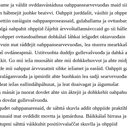
ame ja váldit ovddasvástádusa oahppansearvevuođas maid sii
 hábmejit juohke beaivvi. Oahppit jurddašit, vásihit ja ohppe
ttiin earáiguin oahppanproseassaid, gulahallama ja ovttasba
lgá oahpahit ohppiid čájehit árvvoštallannávccaid go sii hálle
ii ohppet ovttasdoaibmat dohkálaš láhkai iešguđet oktavuođain
vuin mat ráđđejit oahppansearvevuođas, lea stuorra mearkka
laš ovdáneapmái. Ustitvuohta duddjo gullevašvuođa ja dahká a
kkit. Go mii ieža muosáhit ahte mii dohkkehuvvot ja ahte midj
de mii oahppat árvvusatnit sihke iežamet ja earáid. Oahppit g
raláganvuođa ja ipmirdit ahte buohkain lea sadji searvevuođa
eat iežas eallindáhpáhusat, ja leat doaivagat ja áigumušat
s mánát ja nuorat dovdet ahte sin áktejit ja dohkkehit oahpahu
n dovdat gullevašvuođa.
uđet oahppanarenaid, de sáhttá skuvla addit ohppiide praktih
husaid mat ovddidit movtta ja ipmárdusa. Báikkálaš birrasa ja
upmi sáhttá váikkuhit positiivvalaččat skuvlla ja ohppiid