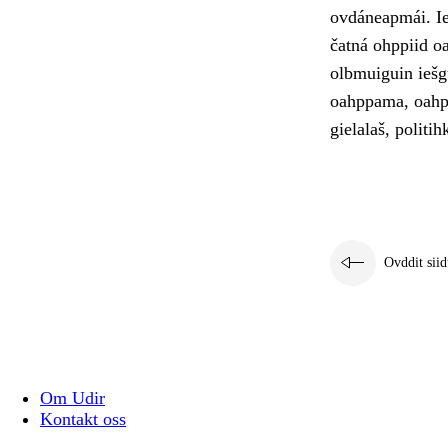
ovdáneapmái. Ie
čatná ohppiid o
olbmuiguin iešg
oahppama, oahpp
gielalaš, politih
Ovddit siid
Om Udir
Kontakt oss