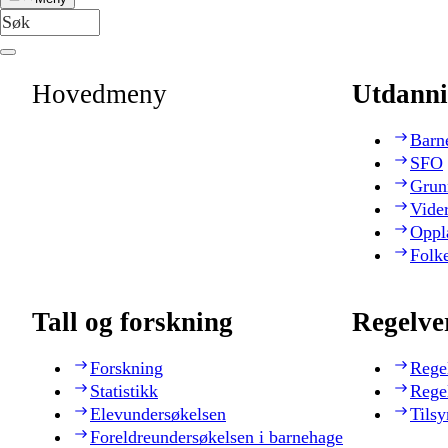
Hovedmeny
Utdanni
Barn
SFO
Grun
Vide
Oppl
Folk
Tall og forskning
Regelve
Forskning
Rege
Statistikk
Rege
Elevundersøkelsen
Tilsy
Foreldreundersøkelsen i barnehage