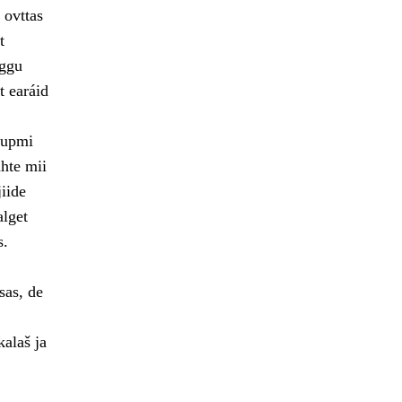
 ovttas
t
rggu
t earáid
šupmi
hte mii
iide
alget
s.
sas, de
kalaš ja