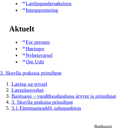
Lærlingundersøkelsen
Innrapportering
Aktuelt
For pressen
Høringer
Nyhetsvarsel
Om Udir
3. Skuvlla praksisa prinsihpat
Læring og trivsel
Læreplanverket
Bajitoassi – vuođđooahpahusa árvvut ja prinsihpat
3. Skuvlla praksisa prinsihpat
3.1 Fátmmasteaddji oahppanbiras
Bajitoassi