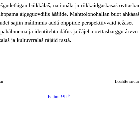
šguđetlágan báikkálaš, nationála ja riikkaidgaskasaš ovttasba
ahppama áigeguovdilis áššiide. Máhttolonohallan buot ahkása
uđet sajiin máilmmis addá ohppiide perspektiivvaid iežaset
ahábmema ja identitehta dáfus ja čájeha ovttasbarggu árvvu
kalaš ja kultuvrralaš rájáid rastá.
ui
Boahtte siidu
Bajimužžii