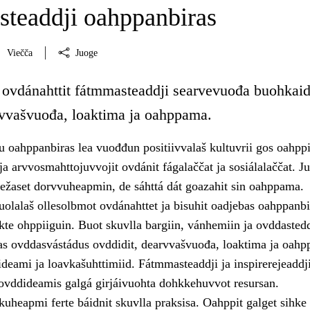
teaddji oahppanbiras
Viečča
Juoge
 ovdánahttit fátmmasteaddji searvevuođa buohkaid
vvašvuođa, loaktima ja oahppama.
u oahppanbiras lea vuođđun positiivvalaš kultuvrii gos oahppi
 ja arvvosmahttojuvvojit ovdánit fágalaččat ja sosiálalaččat. Ju
iežaset dorvvuheapmin, de sáhttá dát goazahit sin oahppama.
uolalaš ollesolbmot ovdánahttet ja bisuhit oadjebas oahppanbir
te ohppiiguin. Buot skuvlla bargiin, vánhemiin ja ovddastedd
tas ovddasvástádus ovddidit, dearvvašvuođa, loaktima ja oah
sideami ja loavkašuhttimiid. Fátmmasteaddji ja inspirerejeaddj
ovddideamis galgá girjáivuohta dohkkehuvvot resursan.
uheapmi ferte báidnit skuvlla praksisa. Oahppit galget sihke 