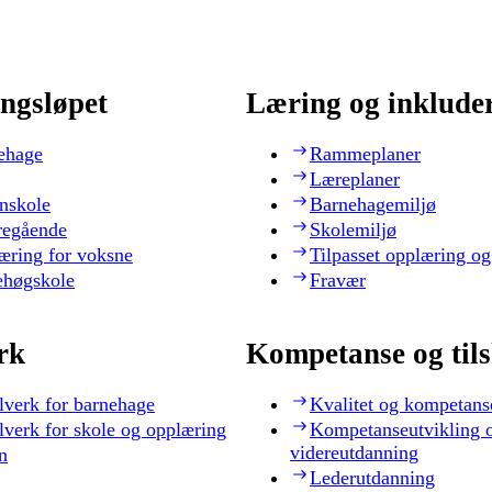
ngsløpet
Læring og inklude
ehage
Rammeplaner
Læreplaner
nskole
Barnehagemiljø
regående
Skolemiljø
æring for voksne
Tilpasset opplæring og
ehøgskole
Fravær
rk
Kompetanse og til
lverk for barnehage
Kvalitet og kompetans
lverk for skole og opplæring
Kompetanseutvikling 
videreutdanning
n
Lederutdanning