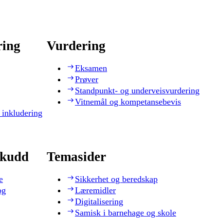
ring
Vurdering
Eksamen
Prøver
Standpunkt- og underveisvurdering
Vitnemål og kompetansebevis
 inkludering
skudd
Temasider
e
Sikkerhet og beredskap
og
Læremidler
Digitalisering
Samisk i barnehage og skole