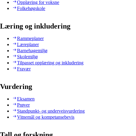
Opplæring for voksne
Folkehøgskole
Læring og inkludering
Rammeplaner
Læreplaner
Barnehagemiljø
Skolemiljø
Tilpasset opplæring og inkludering
Fravær
Vurdering
Eksamen
Prøver
Standpunkt- og underveisvurdering
Vitnemål og kompetansebevis
Tall og forskning