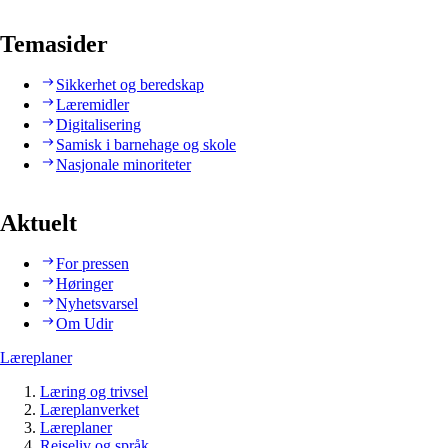
Temasider
Sikkerhet og beredskap
Læremidler
Digitalisering
Samisk i barnehage og skole
Nasjonale minoriteter
Aktuelt
For pressen
Høringer
Nyhetsvarsel
Om Udir
Læreplaner
Læring og trivsel
Læreplanverket
Læreplaner
Reiseliv og språk