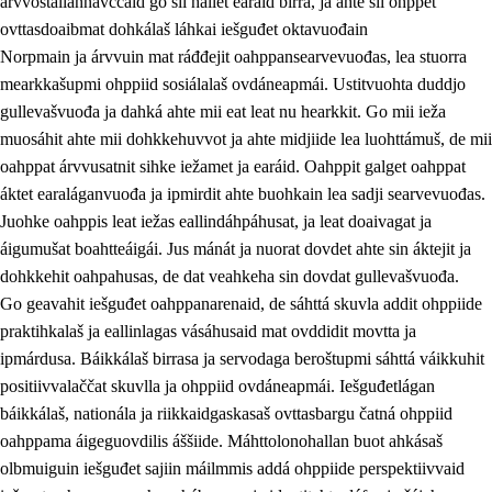
árvvoštallannávccaid go sii hállet earáid birra, ja ahte sii ohppet
ovttasdoaibmat dohkálaš láhkai iešguđet oktavuođain
Norpmain ja árvvuin mat ráđđejit oahppansearvevuođas, lea stuorra
mearkkašupmi ohppiid sosiálalaš ovdáneapmái. Ustitvuohta duddjo
gullevašvuođa ja dahká ahte mii eat leat nu hearkkit. Go mii ieža
muosáhit ahte mii dohkkehuvvot ja ahte midjiide lea luohttámuš, de mii
oahppat árvvusatnit sihke iežamet ja earáid. Oahppit galget oahppat
áktet earaláganvuođa ja ipmirdit ahte buohkain lea sadji searvevuođas.
Juohke oahppis leat iežas eallindáhpáhusat, ja leat doaivagat ja
áigumušat boahtteáigái. Jus mánát ja nuorat dovdet ahte sin áktejit ja
dohkkehit oahpahusas, de dat veahkeha sin dovdat gullevašvuođa.
Go geavahit iešguđet oahppanarenaid, de sáhttá skuvla addit ohppiide
praktihkalaš ja eallinlagas vásáhusaid mat ovddidit movtta ja
ipmárdusa. Báikkálaš birrasa ja servodaga beroštupmi sáhttá váikkuhit
positiivvalaččat skuvlla ja ohppiid ovdáneapmái. Iešguđetlágan
báikkálaš, nationála ja riikkaidgaskasaš ovttasbargu čatná ohppiid
oahppama áigeguovdilis áššiide. Máhttolonohallan buot ahkásaš
olbmuiguin iešguđet sajiin máilmmis addá ohppiide perspektiivvaid