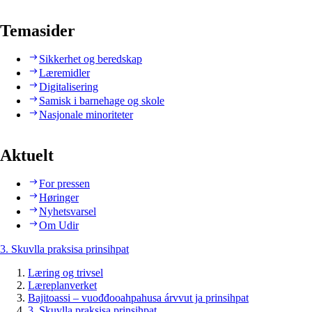
Temasider
Sikkerhet og beredskap
Læremidler
Digitalisering
Samisk i barnehage og skole
Nasjonale minoriteter
Aktuelt
For pressen
Høringer
Nyhetsvarsel
Om Udir
3. Skuvlla praksisa prinsihpat
Læring og trivsel
Læreplanverket
Bajitoassi – vuođđooahpahusa árvvut ja prinsihpat
3. Skuvlla praksisa prinsihpat