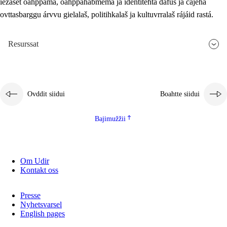
iežaset oahppama, oahppahábmema ja identitehta dáfus ja čájeha
ovttasbarggu árvvu gielalaš, politihkalaš ja kultuvrralaš rájáid rastá.
Resurssat
Ovddit siidui
Boahtte siidui
Bajimužžii
Om Udir
Kontakt oss
Presse
Nyhetsvarsel
English pages