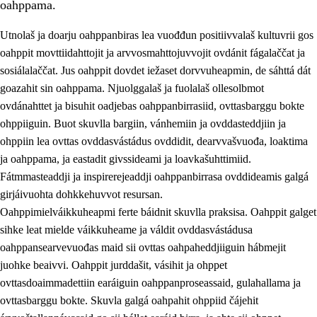
oahppama.
Utnolaš ja doarju oahppanbiras lea vuođđun positiivvalaš kultuvrii gos
oahppit movttiidahttojit ja arvvosmahttojuvvojit ovdánit fágalaččat ja
sosiálalaččat. Jus oahppit dovdet iežaset dorvvuheapmin, de sáhttá dát
goazahit sin oahppama. Njuolggalaš ja fuolalaš ollesolbmot
ovdánahttet ja bisuhit oadjebas oahppanbirrasiid, ovttasbarggu bokte
ohppiiguin. Buot skuvlla bargiin, vánhemiin ja ovddasteddjiin ja
ohppiin lea ovttas ovddasvástádus ovddidit, dearvvašvuođa, loaktima
3.
Skuvlla praksisa prinsihpat
ja oahppama, ja eastadit givssideami ja loavkašuhttimiid.
3.1
Fátmmasteaddji oahppanbiras
Fátmmasteaddji ja inspirerejeaddji oahppanbirrasa ovddideamis galgá
girjáivuohta dohkkehuvvot resursan.
3.2
Oahpaheapmi ja heivehuvvon oahpahus
Oahppimielváikkuheapmi ferte báidnit skuvlla praksisa. Oahppit galget
3.3
Ovttasbargu ruovttu ja skuvlla gaskka
sihke leat mielde váikkuheame ja váldit ovddasvástádusa
oahppansearvevuođas maid sii ovttas oahpaheddjiiguin hábmejit
3.4
Oahpahus oahppofitnodagas ja bargoeallimis
juohke beaivvi. Oahppit jurddašit, vásihit ja ohppet
3.5
Profešuvdnasearvevuohta ja skuvlaovdáneapmi
ovttasdoaimmadettiin earáiguin oahppanproseassaid, gulahallama ja
ovttasbarggu bokte. Skuvla galgá oahpahit ohppiid čájehit