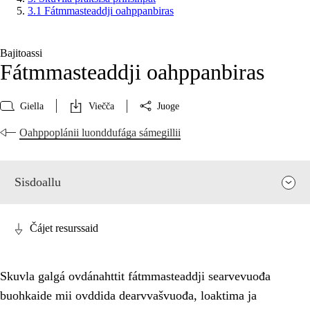
3.1 Fátmmasteaddji oahppanbiras
Bajitoassi
Fátmmasteaddji oahppanbiras
Giella
Viečča
Juoge
Oahppoplánii luonddufága sámegillii
Sisdoallu
Čájet resurssaid
Skuvla galgá ovdánahttit fátmmasteaddji searvevuođa
buohkaide mii ovddida dearvvašvuođa, loaktima ja