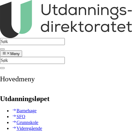
Meny
Hovedmeny
Utdanningsløpet
Barnehage
SFO
Grunnskole
Videregående