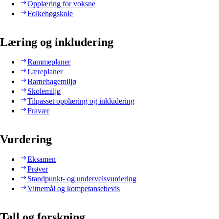
Opplæring for voksne
Folkehøgskole
Læring og inkludering
Rammeplaner
Læreplaner
Barnehagemiljø
Skolemiljø
Tilpasset opplæring og inkludering
Fravær
Vurdering
Eksamen
Prøver
Standpunkt- og underveisvurdering
Vitnemål og kompetansebevis
Tall og forskning