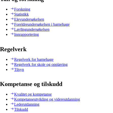
Forskning
Statistikk
Elevundersøkelsen
Foreldreundersøkelsen i barnehage
Lærlingundersøkelsen
Innrapportering
Regelverk
Regelverk for barnehage
Regelverk for skole og opplæring
Tilsyn
Kompetanse og tilskudd
Kvalitet og kompetanse
Kompetanseutvikling og videreutdanning
Lederutdanning
Tilskudd