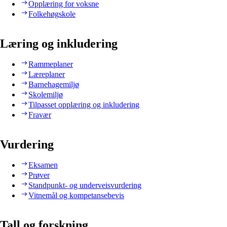
Opplæring for voksne
Folkehøgskole
Læring og inkludering
Rammeplaner
Læreplaner
Barnehagemiljø
Skolemiljø
Tilpasset opplæring og inkludering
Fravær
Vurdering
Eksamen
Prøver
Standpunkt- og underveisvurdering
Vitnemål og kompetansebevis
Tall og forskning