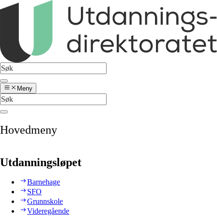
Meny
Hovedmeny
Utdanningsløpet
Barnehage
SFO
Grunnskole
Videregående