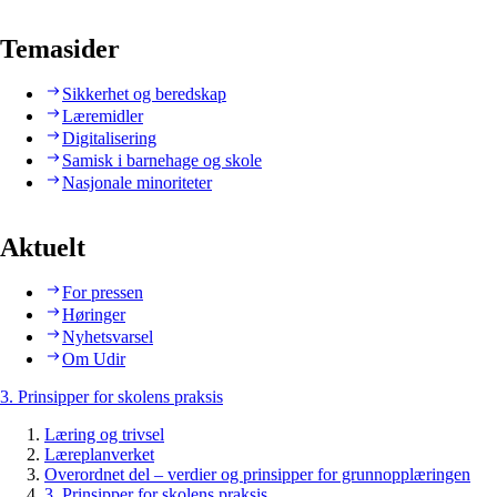
Temasider
Sikkerhet og beredskap
Læremidler
Digitalisering
Samisk i barnehage og skole
Nasjonale minoriteter
Aktuelt
For pressen
Høringer
Nyhetsvarsel
Om Udir
3. Prinsipper for skolens praksis
Læring og trivsel
Læreplanverket
Overordnet del – verdier og prinsipper for grunnopplæringen
3. Prinsipper for skolens praksis