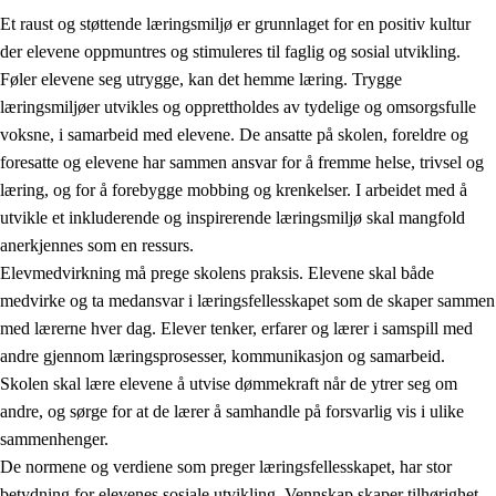
Et raust og støttende læringsmiljø er grunnlaget for en positiv kultur
der elevene oppmuntres og stimuleres til faglig og sosial utvikling.
Føler elevene seg utrygge, kan det hemme læring. Trygge
læringsmiljøer utvikles og opprettholdes av tydelige og omsorgsfulle
voksne, i samarbeid med elevene. De ansatte på skolen, foreldre og
foresatte og elevene har sammen ansvar for å fremme helse, trivsel og
læring, og for å forebygge mobbing og krenkelser. I arbeidet med å
utvikle et inkluderende og inspirerende læringsmiljø skal mangfold
3.
Prinsipper for skolens praksis
anerkjennes som en ressurs.
3.1
Et inkluderende læringsmiljø
Elevmedvirkning må prege skolens praksis. Elevene skal både
medvirke og ta medansvar i læringsfellesskapet som de skaper sammen
3.2
Undervisning og tilpasset opplæring
med lærerne hver dag. Elever tenker, erfarer og lærer i samspill med
3.3
Samarbeid mellom hjem og skole
andre gjennom læringsprosesser, kommunikasjon og samarbeid.
Skolen skal lære elevene å utvise dømmekraft når de ytrer seg om
3.4
Opplæring i lærebedrift og arbeidsliv
andre, og sørge for at de lærer å samhandle på forsvarlig vis i ulike
3.5
Profesjonsfellesskap og skoleutvikling
sammenhenger.
De normene og verdiene som preger læringsfellesskapet, har stor
betydning for elevenes sosiale utvikling. Vennskap skaper tilhørighet