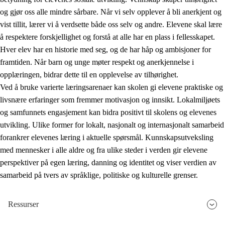
og gjør oss alle mindre sårbare. Når vi selv opplever å bli anerkjent og
vist tillit, lærer vi å verdsette både oss selv og andre. Elevene skal lære
å respektere forskjellighet og forstå at alle har en plass i fellesskapet.
Hver elev har en historie med seg, og de har håp og ambisjoner for
framtiden. Når barn og unge møter respekt og anerkjennelse i
opplæringen, bidrar dette til en opplevelse av tilhørighet.
Ved å bruke varierte læringsarenaer kan skolen gi elevene praktiske og
livsnære erfaringer som fremmer motivasjon og innsikt. Lokalmiljøets
og samfunnets engasjement kan bidra positivt til skolens og elevenes
utvikling. Ulike former for lokalt, nasjonalt og internasjonalt samarbeid
forankrer elevenes læring i aktuelle spørsmål. Kunnskapsutveksling
med mennesker i alle aldre og fra ulike steder i verden gir elevene
perspektiver på egen læring, danning og identitet og viser verdien av
samarbeid på tvers av språklige, politiske og kulturelle grenser.
Ressurser