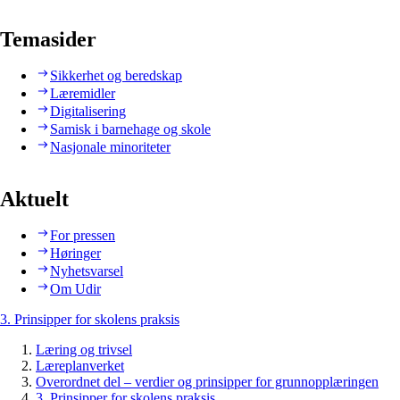
Temasider
Sikkerhet og beredskap
Læremidler
Digitalisering
Samisk i barnehage og skole
Nasjonale minoriteter
Aktuelt
For pressen
Høringer
Nyhetsvarsel
Om Udir
3. Prinsipper for skolens praksis
Læring og trivsel
Læreplanverket
Overordnet del – verdier og prinsipper for grunnopplæringen
3. Prinsipper for skolens praksis