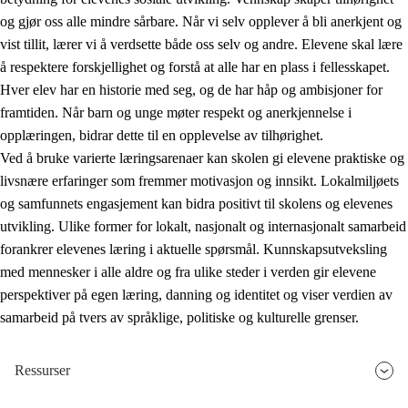
og gjør oss alle mindre sårbare. Når vi selv opplever å bli anerkjent og
vist tillit, lærer vi å verdsette både oss selv og andre. Elevene skal lære
å respektere forskjellighet og forstå at alle har en plass i fellesskapet.
Hver elev har en historie med seg, og de har håp og ambisjoner for
framtiden. Når barn og unge møter respekt og anerkjennelse i
opplæringen, bidrar dette til en opplevelse av tilhørighet.
Ved å bruke varierte læringsarenaer kan skolen gi elevene praktiske og
livsnære erfaringer som fremmer motivasjon og innsikt. Lokalmiljøets
og samfunnets engasjement kan bidra positivt til skolens og elevenes
utvikling. Ulike former for lokalt, nasjonalt og internasjonalt samarbeid
forankrer elevenes læring i aktuelle spørsmål. Kunnskapsutveksling
med mennesker i alle aldre og fra ulike steder i verden gir elevene
perspektiver på egen læring, danning og identitet og viser verdien av
samarbeid på tvers av språklige, politiske og kulturelle grenser.
Ressurser