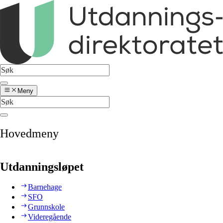
Meny
Hovedmeny
Utdanningsløpet
Barnehage
SFO
Grunnskole
Videregående