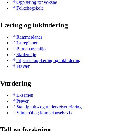
Opplæring for voksne
Folkehøgskole
Læring og inkludering
Rammeplaner
Læreplaner
Barnehagemiljø
Skolemiljø
Tilpasset opplæring og inkludering
Fravær
Vurdering
Eksamen
Prøver
Standpunkt- og underveisvurdering
Vitnemål og kompetansebevis
Tall og forskning