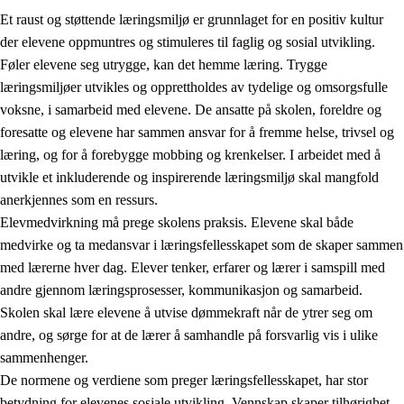
Et raust og støttende læringsmiljø er grunnlaget for en positiv kultur
der elevene oppmuntres og stimuleres til faglig og sosial utvikling.
Føler elevene seg utrygge, kan det hemme læring. Trygge
læringsmiljøer utvikles og opprettholdes av tydelige og omsorgsfulle
voksne, i samarbeid med elevene. De ansatte på skolen, foreldre og
foresatte og elevene har sammen ansvar for å fremme helse, trivsel og
læring, og for å forebygge mobbing og krenkelser. I arbeidet med å
utvikle et inkluderende og inspirerende læringsmiljø skal mangfold
3.
Prinsipper for skolens praksis
anerkjennes som en ressurs.
3.1
Et inkluderende læringsmiljø
Elevmedvirkning må prege skolens praksis. Elevene skal både
medvirke og ta medansvar i læringsfellesskapet som de skaper sammen
3.2
Undervisning og tilpasset opplæring
med lærerne hver dag. Elever tenker, erfarer og lærer i samspill med
3.3
Samarbeid mellom hjem og skole
andre gjennom læringsprosesser, kommunikasjon og samarbeid.
Skolen skal lære elevene å utvise dømmekraft når de ytrer seg om
3.4
Opplæring i lærebedrift og arbeidsliv
andre, og sørge for at de lærer å samhandle på forsvarlig vis i ulike
3.5
Profesjonsfellesskap og skoleutvikling
sammenhenger.
De normene og verdiene som preger læringsfellesskapet, har stor
betydning for elevenes sosiale utvikling. Vennskap skaper tilhørighet