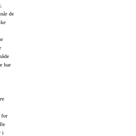
,
når de
ike
or
e
 både
le har
re
 for
lle
 i