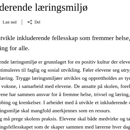
uderende læringsmiljø
Last ned
Del
utvikle inkluderende fellesskap som fremmer helse
ing for alle.
tende læringsmiljø er grunnlaget for en positiv kultur der elev
imuleres til faglig og sosial utvikling. Føler elevene seg utry
æring. Trygge læringsmiljøer utvikles og opprettholdes av ty
 voksne, i samarbeid med elevene. De ansatte på skolen, fore
vene har sammen ansvar for å fremme helse, trivsel og læring,
bing og krenkelser. I arbeidet med å utvikle et inkluderende 
ringsmiljø skal mangfold anerkjennes som en ressurs.
 må prege skolens praksis. Elevene skal både medvirke og t
ingsfellesskapet som de skaper sammen med lærerne hver dag