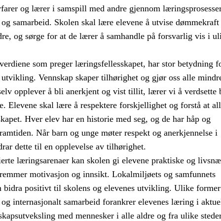
rfarer og lærer i samspill med andre gjennom læringsprosesser
g samarbeid. Skolen skal lære elevene å utvise dømmekraft 
re, og sørge for at de lærer å samhandle på forsvarlig vis i ul
erdiene som preger læringsfellesskapet, har stor betydning f
 utvikling. Vennskap skaper tilhørighet og gjør oss alle mindr
elv opplever å bli anerkjent og vist tillit, lærer vi å verdsette
e. Elevene skal lære å respektere forskjellighet og forstå at al
sskapet. Hver elev har en historie med seg, og de har håp og
framtiden. Når barn og unge møter respekt og anerkjennelse i
rar dette til en opplevelse av tilhørighet.
erte læringsarenaer kan skolen gi elevene praktiske og livsnæ
fremmer motivasjon og innsikt. Lokalmiljøets og samfunnets
bidra positivt til skolens og elevenes utvikling. Ulike former
t og internasjonalt samarbeid forankrer elevenes læring i aktue
kapsutveksling med mennesker i alle aldre og fra ulike steder