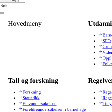
Hovedmeny
Utdanni
Barn
SFO
Grun
Vide
Oppl
Folk
Tall og forskning
Regelve
Forskning
Rege
Statistikk
Rege
Elevundersøkelsen
Tilsy
Foreldreundersøkelsen i barnehage