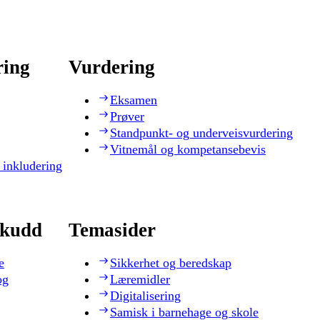
ring
Vurdering
Eksamen
Prøver
Standpunkt- og underveisvurdering
Vitnemål og kompetansebevis
 inkludering
skudd
Temasider
e
Sikkerhet og beredskap
og
Læremidler
Digitalisering
Samisk i barnehage og skole