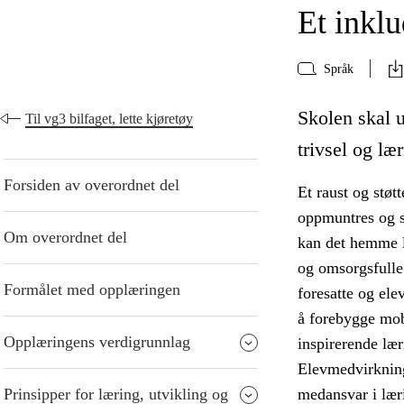
Et inkl
Språk
Skolen skal 
Til vg3 bilfaget, lette kjøretøy
trivsel og lær
Forsiden av overordnet del
Et raust og støt
oppmuntres og st
Om overordnet del
kan det hemme l
og omsorgsfulle
Formålet med opplæringen
foresatte og ele
å forebygge mob
Opplæringens verdigrunnlag
inspirerende læ
Elevmedvirkning
Prinsipper for læring, utvikling og
medansvar i lær