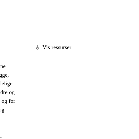
,
Vis ressurser
ene
gge,
delige
ldre og
 og for
og
a
.