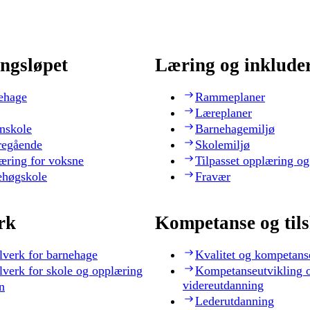
ngsløpet
Læring og inklude
ehage
Rammeplaner
Læreplaner
nskole
Barnehagemiljø
regående
Skolemiljø
æring for voksne
Tilpasset opplæring og
ehøgskole
Fravær
rk
Kompetanse og til
lverk for barnehage
Kvalitet og kompetans
lverk for skole og opplæring
Kompetanseutvikling 
videreutdanning
n
Lederutdanning