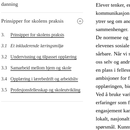
danning
Elever tenker, e
kommunikasjon o
Prinsipper for skolens praksis
ytrer seg om and
sammenhenger.
3.
Prinsipper for skolens praksis
De normene og v
elevenes sosiale
3.1
Et inkluderende læringsmiljø
sårbare. Når vi s
3.2
Undervisning og tilpasset opplæring
oss selv og andr
3.3
Samarbeid mellom hjem og skole
en plass i felle
ambisjoner for 
3.4
Opplæring i lærebedrift og arbeidsliv
opplæringen, bid
3.5
Profesjonsfellesskap og skoleutvikling
Ved å bruke vari
erfaringer som 
engasjement kan 
lokalt, nasjonal
spørsmål. Kunns