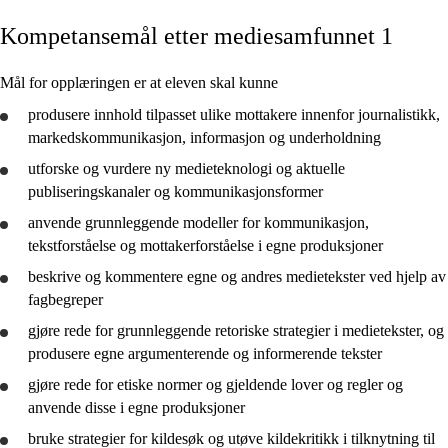
Kompetansemål etter mediesamfunnet 1
Kjerneelementer
Tverrfaglige temaer
Mål for opplæringen er at eleven skal kunne
Grunnleggende ferdigheter
produsere innhold tilpasset ulike mottakere innenfor journalistikk,
markedskommunikasjon, informasjon og underholdning
utforske
og
vurdere
ny medieteknologi og aktuelle
publiseringskanaler og kommunikasjonsformer
anvende
grunnleggende modeller for kommunikasjon,
Mediesamfunnet 1
tekstforståelse og mottakerforståelse i egne produksjoner
Mediesamfunnet 2
beskrive
og kommentere egne og andres medietekster ved hjelp av
fagbegreper
Mediesamfunnet 3
gjøre rede for
grunnleggende retoriske strategier i medietekster, og
produsere egne argumenterende og informerende tekster
gjøre rede for
etiske normer og gjeldende lover og regler og
anvende
disse i egne produksjoner
bruke
strategier for kildesøk og utøve kildekritikk i tilknytning til