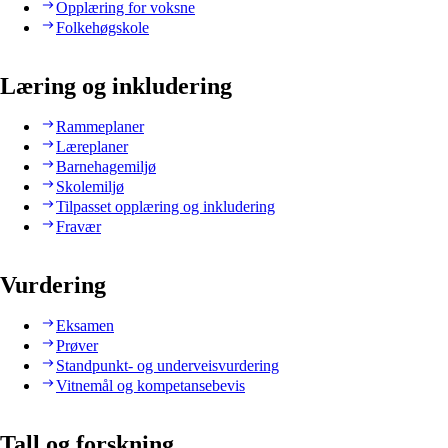
Opplæring for voksne
Folkehøgskole
Læring og inkludering
Rammeplaner
Læreplaner
Barnehagemiljø
Skolemiljø
Tilpasset opplæring og inkludering
Fravær
Vurdering
Eksamen
Prøver
Standpunkt- og underveisvurdering
Vitnemål og kompetansebevis
Tall og forskning