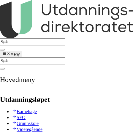
Meny
Hovedmeny
Utdanningsløpet
Barnehage
SFO
Grunnskole
Videregående