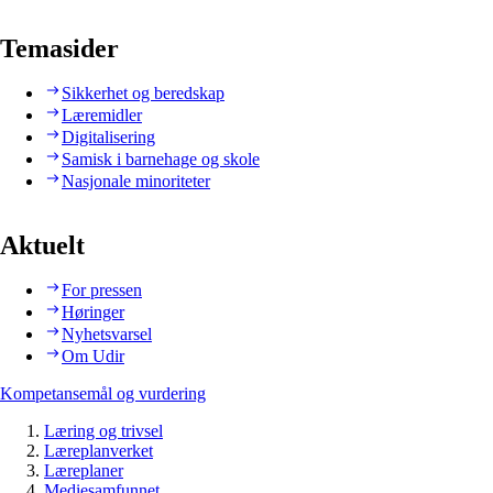
Temasider
Sikkerhet og beredskap
Læremidler
Digitalisering
Samisk i barnehage og skole
Nasjonale minoriteter
Aktuelt
For pressen
Høringer
Nyhetsvarsel
Om Udir
Kompetansemål og vurdering
Læring og trivsel
Læreplanverket
Læreplaner
Mediesamfunnet