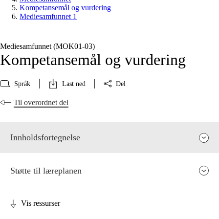
Kompetansemål og vurdering
Mediesamfunnet 1
Mediesamfunnet (MOK01‑03)
Kompetansemål og vurdering
Språk
Last ned
Del
Til overordnet del
Innholdsfortegnelse
Støtte til læreplanen
Vis ressurser
Fagenes relevans og sentrale verdier