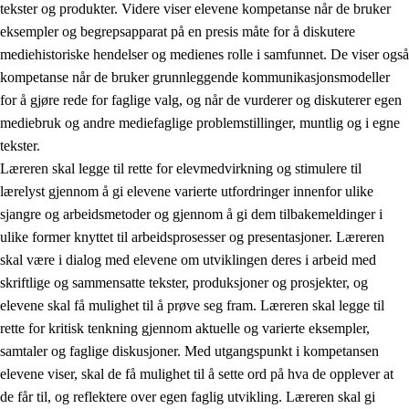
tekster og produkter. Videre viser elevene kompetanse når de bruker
eksempler og begrepsapparat på en presis måte for å diskutere
mediehistoriske hendelser og medienes rolle i samfunnet. De viser også
kompetanse når de bruker grunnleggende kommunikasjonsmodeller
for å gjøre rede for faglige valg, og når de vurderer og diskuterer egen
mediebruk og andre mediefaglige problemstillinger, muntlig og i egne
tekster.
Læreren skal legge til rette for elevmedvirkning og stimulere til
lærelyst gjennom å gi elevene varierte utfordringer innenfor ulike
sjangre og arbeidsmetoder og gjennom å gi dem tilbakemeldinger i
ulike former knyttet til arbeidsprosesser og presentasjoner. Læreren
skal være i dialog med elevene om utviklingen deres i arbeid med
skriftlige og sammensatte tekster, produksjoner og prosjekter, og
elevene skal få mulighet til å prøve seg fram. Læreren skal legge til
rette for kritisk tenkning gjennom aktuelle og varierte eksempler,
samtaler og faglige diskusjoner. Med utgangspunkt i kompetansen
elevene viser, skal de få mulighet til å sette ord på hva de opplever at
de får til, og reflektere over egen faglig utvikling. Læreren skal gi