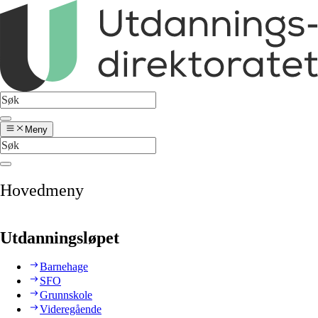
Meny
Hovedmeny
Utdanningsløpet
Barnehage
SFO
Grunnskole
Videregående