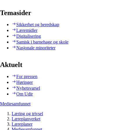
Temasider
Sikkerhet og beredskap
Læremidler
Digitalisering
Samisk i barnehage og skole
Nasjonale minoriteter
Aktuelt
For pressen
Høringer
Nyhetsvarsel
Om Udir
Mediesamfunnet
Læring og trivsel
Læreplanverket
Læreplaner
Mediesamfunnet