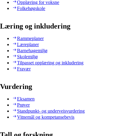
Opplæring for voksne
Folkehøgskole
Læring og inkludering
Rammeplaner
Læreplaner
Barnehagemiljø
Skolemiljø
Tilpasset opplæring og inkludering
Fravær
Vurdering
Eksamen
Prøver
Standpunkt- og underveisvurdering
Vitnemål og kompetansebevis
Tall og forskning