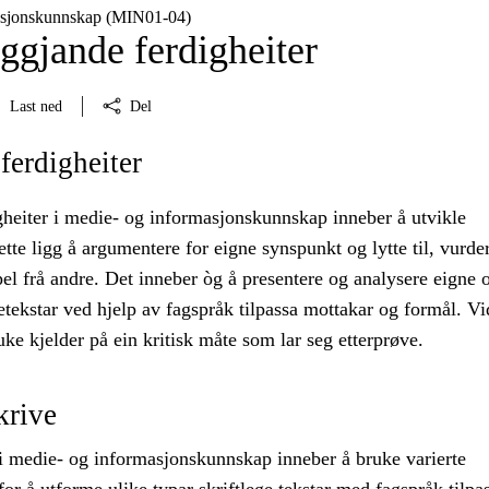
asjonskunnskap (MIN01‑04)
ggjande ferdigheiter
Last ned
Del
erdigheiter
heiter i medie- og informasjonskunnskap inneber å utvikle
dette ligg å argumentere for eigne synspunkt og lytte til, vurde
el frå andre. Det inneber òg å presentere og analysere eigne 
tekstar ved hjelp av fagspråk tilpassa mottakar og formål. Vi
uke kjelder på ein kritisk måte som lar seg etterprøve.
krive
i medie- og informasjonskunnskap inneber å bruke varierte