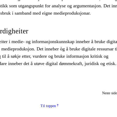
istikk som utgangspunkt for analyse og argumentasjon. Det in
idsbruk i samband med eigne medieproduksjonar.
erdigheiter
eiter i medie- og informasjonskunnskap inneber å bruke digita
n medieproduksjon. Det inneber òg å bruke digitale ressursar ti
il å søkje etter, vurdere og bruke informasjon kritisk og
idare inneber det å utøve digital dømmekraft, juridisk og etisk.
Neste sid
Til toppen