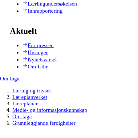
Lærlingundersøkelsen
Innrapportering
Aktuelt
For pressen
Høringer
Nyhetsvarsel
Om Udir
Om faga
Læring og trivsel
Læreplanverket
Læreplanar
Medie- og informasjonskunnskap
Om faga
Grunnleggjande ferdigheiter