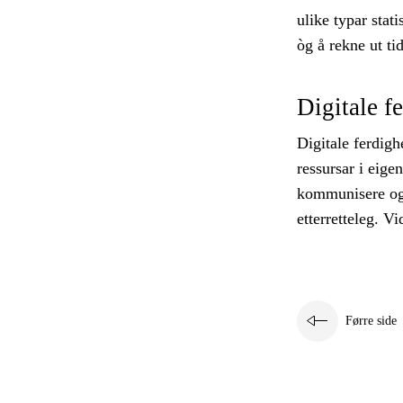
ulike typar stat
òg å rekne ut t
Digitale f
Digitale ferdigh
ressursar i eige
kommunisere og t
etterretteleg. V
Førre side