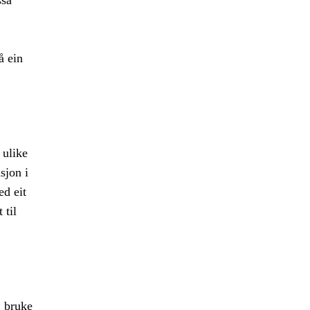
ssa
å ein
 ulike
sjon i
ed eit
 til
g bruke