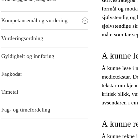
skrivestrategiar
formål og mottak
sjølvstendig og 
Kompetansemål og vurdering
sjølvstendige sk
måte som lar seg
Vurderingsordning
Å kunne l
Gyldigheit og innføring
Å kunne lese i 
Fagkodar
medietekstar. De
tekstar om kjen
Timetal
kritisk blikk, v
avsendaren i ein
Fag- og timefordeling
Å kunne r
Å kunne rekne i