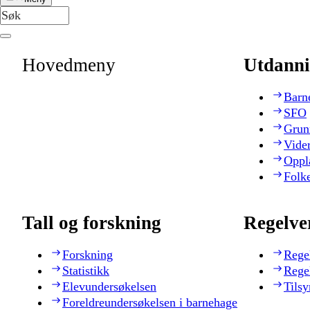
Hovedmeny
Utdanni
Barn
SFO
Grun
Vide
Oppl
Folk
Tall og forskning
Regelve
Forskning
Rege
Statistikk
Rege
Elevundersøkelsen
Tilsy
Foreldreundersøkelsen i barnehage