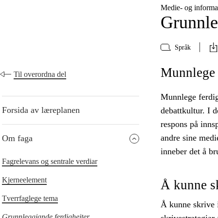
Medie- og inform
Grunnle
Språk
Munnlege f
Til overordna del
Munnlege ferdig
Forsida av læreplanen
debattkultur. I 
respons på innsp
andre sine medie
Om faga
inneber det å br
Fagrelevans og sentrale verdiar
Kjerneelement
Å kunne s
Tverrfaglege tema
Å kunne skrive 
Grunnleggjande ferdigheiter