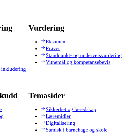
ring
Vurdering
Eksamen
Prøver
Standpunkt- og underveisvurdering
Vitnemål og kompetansebevis
 inkludering
skudd
Temasider
e
Sikkerhet og beredskap
og
Læremidler
Digitalisering
Samisk i barnehage og skole