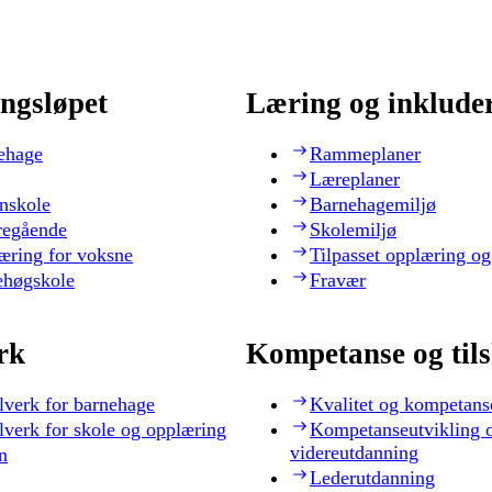
ngsløpet
Læring og inklude
ehage
Rammeplaner
Læreplaner
nskole
Barnehagemiljø
regående
Skolemiljø
æring for voksne
Tilpasset opplæring og
ehøgskole
Fravær
rk
Kompetanse og til
lverk for barnehage
Kvalitet og kompetans
lverk for skole og opplæring
Kompetanseutvikling 
videreutdanning
n
Lederutdanning