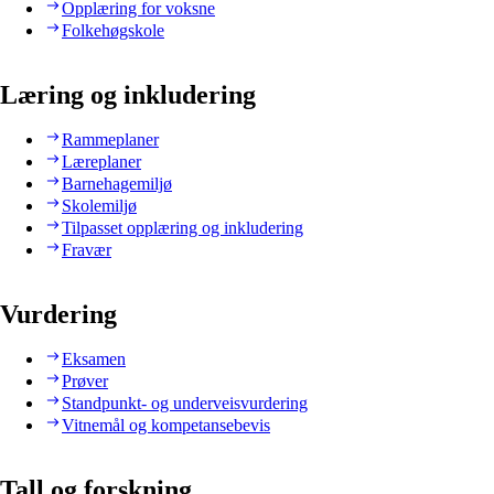
Opplæring for voksne
Folkehøgskole
Læring og inkludering
Rammeplaner
Læreplaner
Barnehagemiljø
Skolemiljø
Tilpasset opplæring og inkludering
Fravær
Vurdering
Eksamen
Prøver
Standpunkt- og underveisvurdering
Vitnemål og kompetansebevis
Tall og forskning