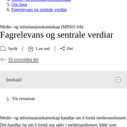
Om faga
Fagrelevans og sentrale verdiar
Medie- og informasjonskunnskap (MIN01‑04)
Fagrelevans og sentrale verdiar
Språk
Last ned
Del
Til overordna del
Innhald
Vis ressursar
Medie- og informasjonskunnskap handlar om å forstå mediesamfunnet.
Det handlar òg om å forstå seg sjølv i mediesamfunnet, både som
Fagrelevans og sentrale verdiar