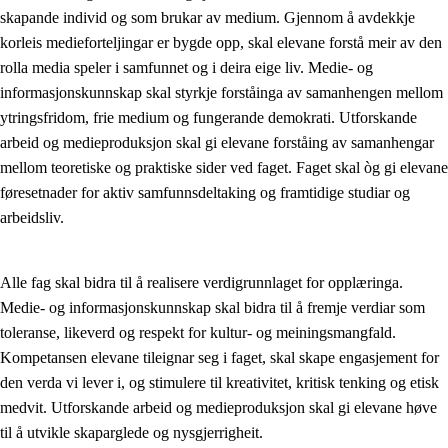
skapande individ og som brukar av medium. Gjennom å avdekkje
Kjerneelement
korleis medieforteljingar er bygde opp, skal elevane forstå meir av den
rolla media speler i samfunnet og i deira eige liv. Medie- og
Tverrfaglege tema
informasjonskunnskap skal styrkje forståinga av samanhengen mellom
Grunnleggjande ferdigheiter
ytringsfridom, frie medium og fungerande demokrati. Utforskande
arbeid og medieproduksjon skal gi elevane forståing av samanhengar
mellom teoretiske og praktiske sider ved faget. Faget skal òg gi elevane
føresetnader for aktiv samfunnsdeltaking og framtidige studiar og
arbeidsliv.
Alle fag skal bidra til å realisere verdigrunnlaget for opplæringa.
Medie- og informasjonskunnskap skal bidra til å fremje verdiar som
toleranse, likeverd og respekt for kultur- og meiningsmangfald.
Kompetansen elevane tileignar seg i faget, skal skape engasjement for
den verda vi lever i, og stimulere til kreativitet, kritisk tenking og etisk
medvit. Utforskande arbeid og medieproduksjon skal gi elevane høve
til å utvikle skaparglede og nysgjerrigheit.