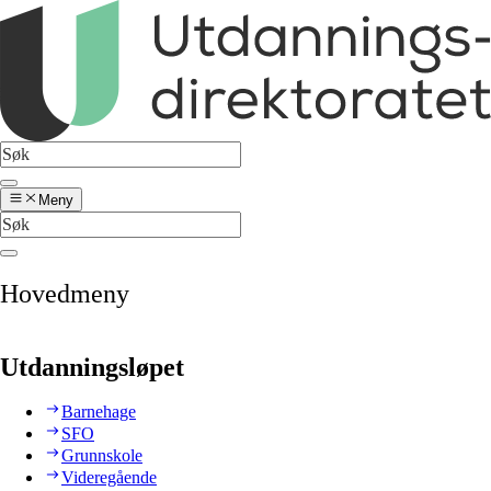
Meny
Hovedmeny
Utdanningsløpet
Barnehage
SFO
Grunnskole
Videregående