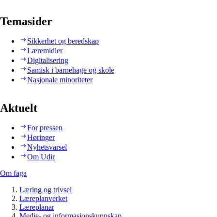
Temasider
Sikkerhet og beredskap
Læremidler
Digitalisering
Samisk i barnehage og skole
Nasjonale minoriteter
Aktuelt
For pressen
Høringer
Nyhetsvarsel
Om Udir
Om faga
Læring og trivsel
Læreplanverket
Læreplanar
Medie- og informasjonskunnskap