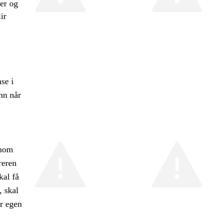
rer og
ir
se i
nn når
nnom
reren
kal få
, skal
er egen