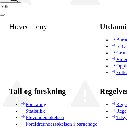
Hovedmeny
Utdanni
Barn
SFO
Grun
Vide
Oppl
Folk
Tall og forskning
Regelve
Forskning
Rege
Statistikk
Rege
Elevundersøkelsen
Tilsy
Foreldreundersøkelsen i barnehage