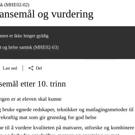
isk (MHE02‑02)
nsemål og vurdering
nen er ikke lenger gyldig
t og helse samisk (MHE02‑03)
Last ned
Del
mål etter 10. trinn
ngen er at eleven skal kunne
g
bruke
egnede redskaper, teknikker og matlagingsmetoder til 
ekraftig mat som gir grunnlag for god helse
e til å
vurdere
kvaliteten på matvarer,
utforske
og kombinere