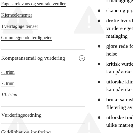
i matlaginge
Fagets relevans og sentrale verdier
skape og prø
Kjerneelementer
drøfte
hvorda
Tverrfaglige temaer
vurdere
eget
matlaging
Grunnleggende ferdigheter
gjøre rede f
helse
Kompetansemål og vurdering
kritisk
vurde
kan påvirke
4. trinn
utforske
klim
7. trinn
kan påvirke 
10. trinn
bruke
samisk
filetering a
Vurderingsordning
utforske
trad
ulike matreg
Gyldighet og innføring