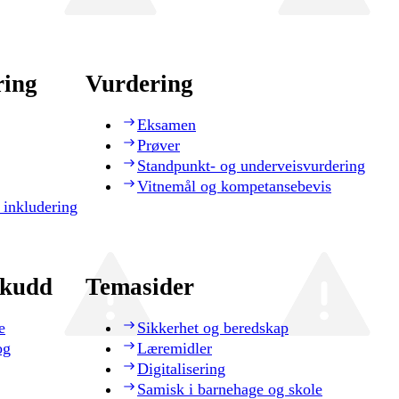
ring
Vurdering
Eksamen
Prøver
Standpunkt- og underveisvurdering
Vitnemål og kompetansebevis
 inkludering
skudd
Temasider
e
Sikkerhet og beredskap
og
Læremidler
Digitalisering
Samisk i barnehage og skole