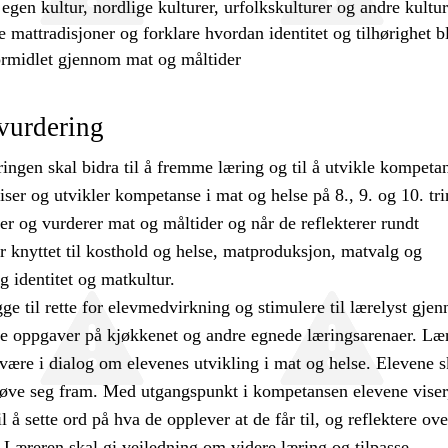
 egen kultur, nordlige kulturer, urfolkskulturer og andre kultu
e
mattradisjoner og forklare hvordan identitet og tilhørighet bl
ormidlet gjennom mat og måltider
vurdering
ngen skal bidra til å fremme læring og til å utvikle kompetan
iser og utvikler kompetanse i mat og helse på 8., 9. og 10. tri
ker og vurderer mat og måltider og når de reflekterer rundt
r knyttet til kosthold og helse, matproduksjon, matvalg og
 identitet og matkultur.
ge til rette for elevmedvirkning og stimulere til lærelyst gje
ske oppgaver på kjøkkenet og andre egnede læringsarenaer. Læ
være i dialog om elevenes utvikling i mat og helse. Elevene s
prøve seg fram. Med utgangspunkt i kompetansen elevene viser
l å sette ord på hva de opplever at de får til, og reflektere ov
. Læreren skal gi veiledning om videre læring og tilpasse