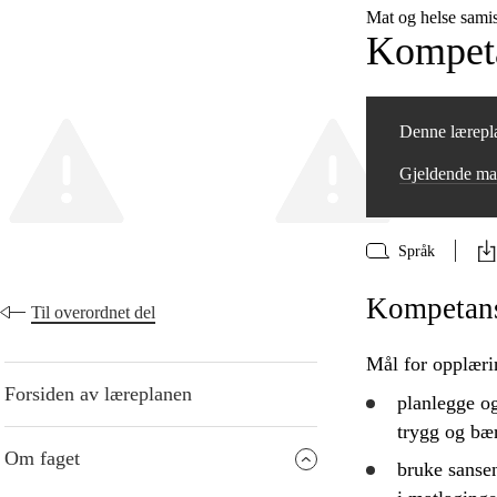
Mat og helse sam
Kompeta
Denne lærepla
Gjeldende ma
Språk
Kompetanse
Til overordnet del
Mål for opplæri
Forsiden av læreplanen
planlegge
o
trygg og bær
Om faget
bruke
sansen