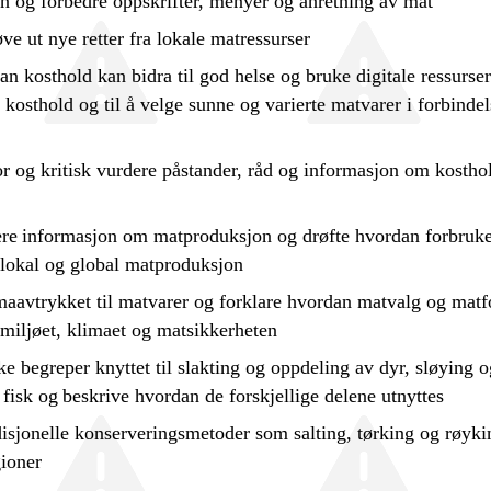
n og forbedre oppskrifter, menyer og anretning av mat
ve ut nye retter fra lokale matressurser
n kosthold kan bidra til god helse og
bruke
digitale ressurser 
 kosthold og til å velge sunne og varierte matvarer i forbinde
or
og kritisk
vurdere
påstander, råd og informasjon om kostho
re
informasjon om matproduksjon og
drøfte
hvordan forbruk
 lokal og global matproduksjon
aavtrykket til matvarer og forklare hvordan matvalg og matf
miljøet, klimaet og matsikkerheten
e begreper knyttet til slakting og oppdeling av dyr, sløying o
v fisk og
beskrive
hvordan de forskjellige delene utnyttes
isjonelle konserveringsmetoder som salting, tørking og røyki
ioner