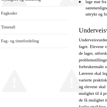
lage mat fra
sammenlign
Fagkoder
uttrykt og f
Timetall
Underveis
Underveisvurderi
Fag- og timefordeling
faget. Elevene v
de lager, utfors
problemstillinge
forbrukermakt og
Læreren skal leg
varierte prakti
og elevene skal 
mulighet til å 
de få mulighet ti
faglig utvikling