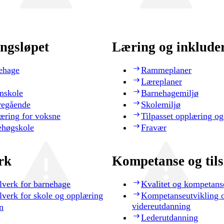
ngsløpet
Læring og inklude
ehage
Rammeplaner
Læreplaner
nskole
Barnehagemiljø
regående
Skolemiljø
æring for voksne
Tilpasset opplæring og
ehøgskole
Fravær
rk
Kompetanse og til
lverk for barnehage
Kvalitet og kompetans
lverk for skole og opplæring
Kompetanseutvikling 
videreutdanning
n
Lederutdanning