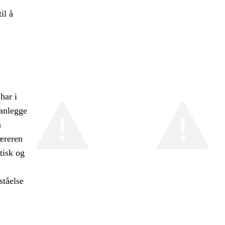
il å
har i
lanlegge
m
Læreren
tisk og
ståelse