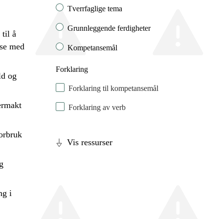
Tverrfaglige tema
Grunnleggende ferdigheter
til å
lse med
Kompetansemål
Forklaring
ld og
Forklaring til kompetansemål
ermakt
Forklaring av verb
orbruk
Vis ressurser
g
ng i