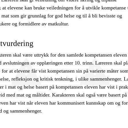
 at elevene kan bruke veiledningen for å utvikle kompetanse t
 mat som gir grunnlag for god helse og til å bli bevisste og
ukere og formidlere av matkultur.
tvurdering
teren skal være uttrykk for den samlede kompetansen eleven 
 avslutningen av opplæringen etter 10. trinn. Læreren skal p
te for at elevene får vist kompetansen sin på varierte måter so
åelse, refleksjon og kritisk tenkning, i ulike sammenhenger. 
ter i mat og helse basert på kompetansen eleven har vist i prak
eid med mat og måltider. Karakteren skal også være basert på
ven har vist når eleven har kommunisert kunnskap om og for
ld og sammenhenger.