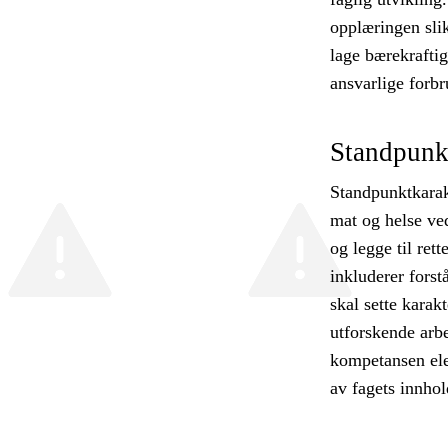
opplæringen slik
lage bærekraftig
ansvarlige forbr
Standpunk
Standpunktkarak
mat og helse ved
og legge til ret
inkluderer forst
skal sette karak
utforskende arb
kompetansen ele
av fagets innho