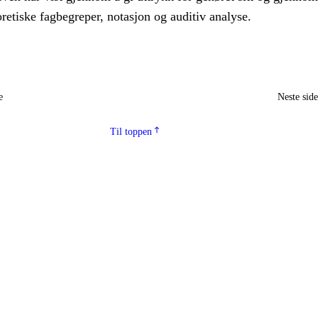
etiske fagbegreper, notasjon og auditiv analyse.
e
Neste sid
Til toppen