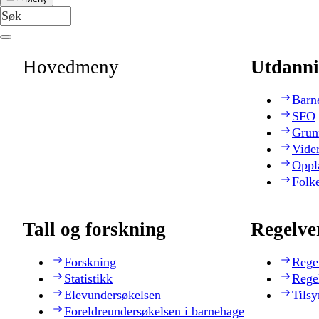
Hovedmeny
Utdanni
Barn
SFO
Grun
Vide
Oppl
Folk
Tall og forskning
Regelve
Forskning
Rege
Statistikk
Rege
Elevundersøkelsen
Tilsy
Foreldreundersøkelsen i barnehage