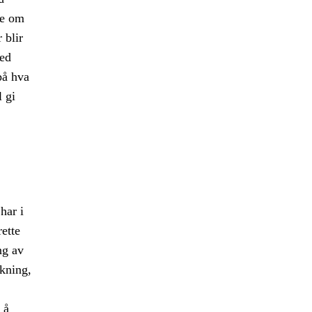
ne om
 blir
Med
på hva
l gi
har i
ette
ng av
nkning,
 å