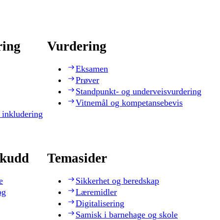
ring
Vurdering
Eksamen
Prøver
Standpunkt- og underveisvurdering
Vitnemål og kompetansebevis
 inkludering
skudd
Temasider
e
Sikkerhet og beredskap
og
Læremidler
Digitalisering
Samisk i barnehage og skole