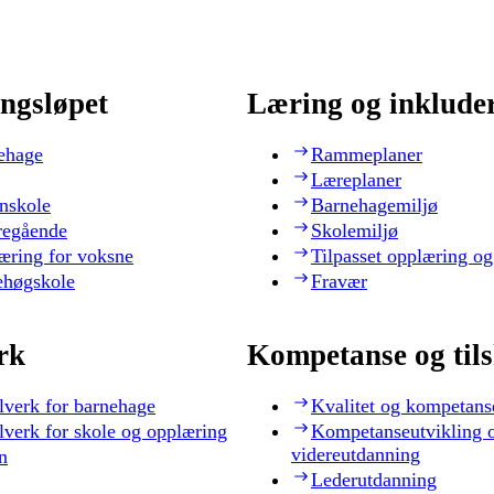
ngsløpet
Læring og inklude
ehage
Rammeplaner
Læreplaner
nskole
Barnehagemiljø
regående
Skolemiljø
æring for voksne
Tilpasset opplæring og
ehøgskole
Fravær
rk
Kompetanse og til
lverk for barnehage
Kvalitet og kompetans
lverk for skole og opplæring
Kompetanseutvikling 
videreutdanning
n
Lederutdanning