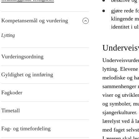
beskrive
og
gjøre rede f
klingende m
Kompetansemål og vurdering
identitet i u
Lytting
Underveis
Vurderingsordning
Underveisvurderi
lytting. Elevene
Gyldighet og innføring
melodiske og ha
sammenhenger me
Fagkoder
viser og utvikl
og symboler, mu
Timetall
sjangerkulturer.
lærelyst ved å l
Fag- og timefordeling
med faget selv
Læreren skal leg