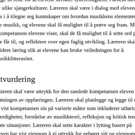
 ulike sjangerkulturer. Læreren skal være i dialog med eleve
es i å tilegne seg kunnskaper om hvordan musikkens elementer
e musikk, og elevene skal få mulighet til å prøve seg fram. 
ompetansen elevene viser, skal de få mulighet til å sette ord 
e får til, og reflektere over egen faglig utvikling. Læreren ska
dere læring slik at elevene kan bruke veiledningen for å
sikklitterasitet.
tvurdering
teren skal være uttrykk for den samlede kompetansen eleven 
utningen av opplæringen. Læreren skal planlegge og legge til r
r vist kompetansen sin på varierte måter som inkluderer utføri
erdigheter, forståelse av musikkteori, refleksjon og kritisk te
te situasjoner. Læreren skal sette karakter i lytting basert på
ven har vist gjennom å gi uttrykk for gehøret sitt og gjennom