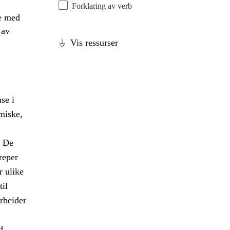
Forklaring av verb
te med
 av
Vis ressurser
se i
tmiske,
. De
reper
r ulike
til
arbeider
d