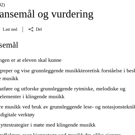
02)
nsemål og vurdering
Last ned
Del
semål
ngen er at eleven skal kunne
reper og vise grunnleggende musikkteoretisk forståelse i bes
e musikk
 utføre og
utforske
grunnleggende rytmiske, melodiske og
elementer i klingende musikk
ere musikk ved bruk av grunnleggende lese- og notasjonstekni
digitale verktøy
lyttestrategier i møte med klingende musikk