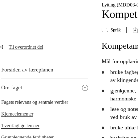
Lytting (MDD03‑
Kompeta
Språk
Kompetan
Til overordnet del
Mål for opplæri
Forsiden av læreplanen
bruke
fagbeg
av klingend
Om faget
gjenkjenne,
harmoniske 
Fagets relevans og sentrale verdier
lese og not
Kjerneelementer
ved bruk av 
Tverrfaglige temaer
bruke
ulike 
Grunnleggende ferdigheter