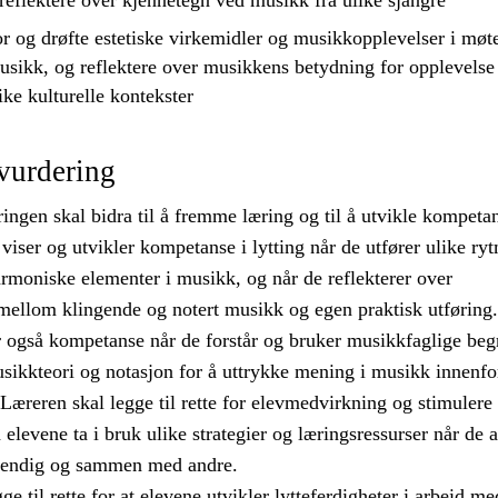
reflektere
over kjennetegn ved musikk fra ulike sjangre
or
og
drøfte
estetiske virkemidler og musikkopplevelser i mø
usikk, og
reflektere
over musikkens betydning for opplevelse
like kulturelle kontekster
vurdering
ngen skal bidra til å fremme læring og til å utvikle kompetan
 viser og utvikler kompetanse i lytting når de utfører ulike ry
rmoniske elementer i musikk, og når de reflekterer over
llom klingende og notert musikk og egen praktisk utføring
er også kompetanse når de forstår og bruker musikkfaglige beg
sikkteori og notasjon for å uttrykke mening i musikk innenfo
 Læreren skal legge til rette for elevmedvirkning og stimulere 
a elevene ta i bruk ulike strategier og læringsressurser når de 
stendig og sammen med andre.
ge til rette for at elevene utvikler lytteferdigheter i arbeid me