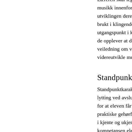
musikk innenfor
utviklingen der
brukt i klingend
utgangspunkt i k
de opplever at d
veiledning om vi
videreutvikle mu
Standpunk
Standpunktkarak
lytting ved avsl
for at eleven få
praktiske gehørf
i kjente og ukjen
kompetansen ele