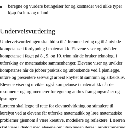
beregne og
vurdere
betingelser for og kostnader ved ulike typer
kjøp fra inn- og utland
Underveisvurdering
Underveisvurderingen skal bidra til å fremme læring og til å utvikle
kompetanse i fordypning i matematikk. Elevene viser og utvikler
kompetanse i faget på 8., 9. og 10. trinn når de bruker teknologi i
utforsking av matematiske sammenhenger. Elevene viser og utvikler
kompetanse når de jobber praktisk og utforskende ved å planlegge,
utføre og presentere selvvalgt arbeid knyttet til samfunn og arbeidsliv.
Elevene viser og utvikler også kompetanse i matematikk når de
resonnerer og argumenterer for egne og andres framgangsmåter og
løsninger.
Læreren skal legge til rette for elevmedvirkning og stimulere til
lærelyst ved at elevene får utforske matematikk og løse matematiske
problemer gjennom å være kreative, modellere og reflektere. Læreren
skal være i dialog med elevene om utviklingen deres i programmering