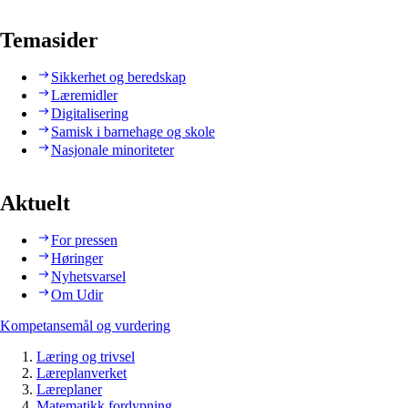
Temasider
Sikkerhet og beredskap
Læremidler
Digitalisering
Samisk i barnehage og skole
Nasjonale minoriteter
Aktuelt
For pressen
Høringer
Nyhetsvarsel
Om Udir
Kompetansemål og vurdering
Læring og trivsel
Læreplanverket
Læreplaner
Matematikk fordypning