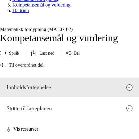
Kompetansemål og vurdering
10. trinn
Matematikk fordypning (MAT07‑02)
Kompetansemål og vurdering
Språk
Last ned
Del
Til overordnet del
Innholdsfortegnelse
Støtte til læreplanen
Vis ressurser
Fagets relevans og sentrale verdier