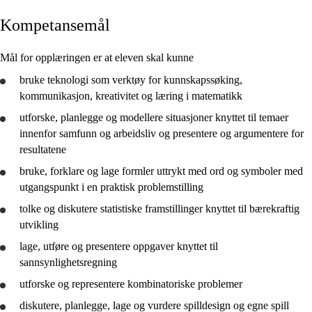
Kompetansemål
Kjerneelementer
Tverrfaglige temaer
Mål for opplæringen er at eleven skal kunne
Grunnleggende ferdigheter
bruke
teknologi som verktøy for kunnskapssøking,
kommunikasjon, kreativitet og læring i matematikk
utforske
,
planlegge
og modellere situasjoner knyttet til temaer
innenfor samfunn og arbeidsliv og
presentere
og argumentere for
resultatene
10. trinn
bruke
, forklare og lage formler uttrykt med ord og symboler med
utgangspunkt i en praktisk problemstilling
tolke
og diskutere statistiske framstillinger knyttet til bærekraftig
utvikling
lage, utføre og
presentere
oppgaver knyttet til
sannsynlighetsregning
utforske
og representere kombinatoriske problemer
diskutere,
planlegge
, lage og
vurdere
spilldesign og egne spill