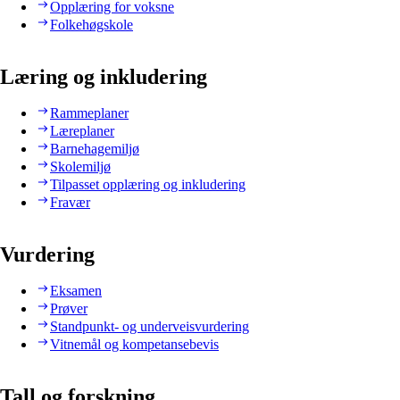
Opplæring for voksne
Folkehøgskole
Læring og inkludering
Rammeplaner
Læreplaner
Barnehagemiljø
Skolemiljø
Tilpasset opplæring og inkludering
Fravær
Vurdering
Eksamen
Prøver
Standpunkt- og underveisvurdering
Vitnemål og kompetansebevis
Tall og forskning