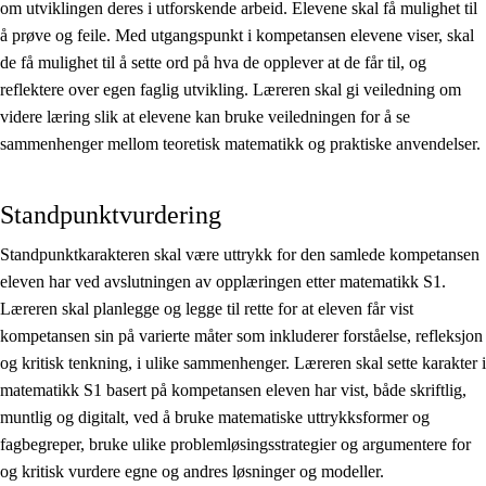
om utviklingen deres i utforskende arbeid. Elevene skal få mulighet til
å prøve og feile. Med utgangspunkt i kompetansen elevene viser, skal
de få mulighet til å sette ord på hva de opplever at de får til, og
reflektere over egen faglig utvikling. Læreren skal gi veiledning om
videre læring slik at elevene kan bruke veiledningen for å se
sammenhenger mellom teoretisk matematikk og praktiske anvendelser.
Standpunktvurdering
Standpunktkarakteren skal være uttrykk for den samlede kompetansen
eleven har ved avslutningen av opplæringen etter matematikk S1.
Læreren skal planlegge og legge til rette for at eleven får vist
kompetansen sin på varierte måter som inkluderer forståelse, refleksjon
og kritisk tenkning, i ulike sammenhenger. Læreren skal sette karakter i
matematikk S1 basert på kompetansen eleven har vist, både skriftlig,
muntlig og digitalt, ved å bruke matematiske uttrykksformer og
fagbegreper, bruke ulike problemløsingsstrategier og argumentere for
og kritisk vurdere egne og andres løsninger og modeller.