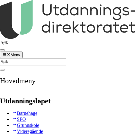
Meny
Hovedmeny
Utdanningsløpet
Barnehage
SFO
Grunnskole
Videregående