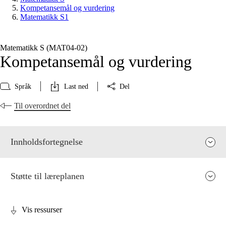
Kompetansemål og vurdering
Matematikk S1
Matematikk S (MAT04‑02)
Kompetansemål og vurdering
Språk
Last ned
Del
Til overordnet del
Innholdsfortegnelse
Støtte til læreplanen
Vis ressurser
Fagenes relevans og sentrale verdier