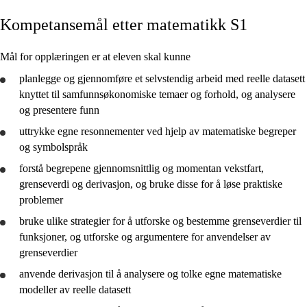
Kompetansemål etter matematikk S1
Kjerneelementer
Tverrfaglige temaer
Mål for opplæringen er at eleven skal kunne
Grunnleggende ferdigheter
planlegge
og
gjennomføre
et selvstendig arbeid med reelle datasett
knyttet til samfunnsøkonomiske temaer og forhold, og
analysere
og
presentere
funn
uttrykke egne resonnementer ved hjelp av matematiske begreper
og symbolspråk
Matematikk S1
forstå
begrepene gjennomsnittlig og momentan vekstfart,
Matematikk S2
grenseverdi og derivasjon, og
bruke
disse for å løse praktiske
problemer
bruke
ulike strategier for å
utforske
og bestemme grenseverdier til
funksjoner, og
utforske
og argumentere for anvendelser av
grenseverdier
anvende
derivasjon til å
analysere
og
tolke
egne matematiske
modeller av reelle datasett