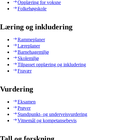
Opplæring for voksne
Folkehøgskole
Læring og inkludering
Rammeplaner
Læreplaner
Barnehagemiljø
Skolemiljø
Tilpasset opplæring og inkludering
Fravær
Vurdering
Eksamen
Prøver
Standpunkt- og underveisvurdering
Vitnemål og kompetansebevis
Tall og forskning