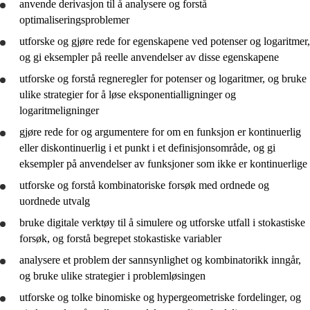
anvende
derivasjon til å
analysere
og
forstå
optimaliseringsproblemer
utforske
og
gjøre rede for
egenskapene ved potenser og logaritmer,
og gi eksempler på reelle anvendelser av disse egenskapene
utforske
og
forstå
regneregler for potenser og logaritmer, og
bruke
ulike strategier for å løse eksponentialligninger og
logaritmeligninger
gjøre rede for
og argumentere for om en funksjon er kontinuerlig
eller diskontinuerlig i et punkt i et definisjonsområde, og gi
eksempler på anvendelser av funksjoner som ikke er kontinuerlige
utforske
og
forstå
kombinatoriske forsøk med ordnede og
uordnede utvalg
bruke
digitale verktøy til å simulere og
utforske
utfall i stokastiske
forsøk, og
forstå
begrepet stokastiske variabler
analysere
et problem der sannsynlighet og kombinatorikk inngår,
og
bruke
ulike strategier i problemløsingen
utforske
og
tolke
binomiske og hypergeometriske fordelinger, og