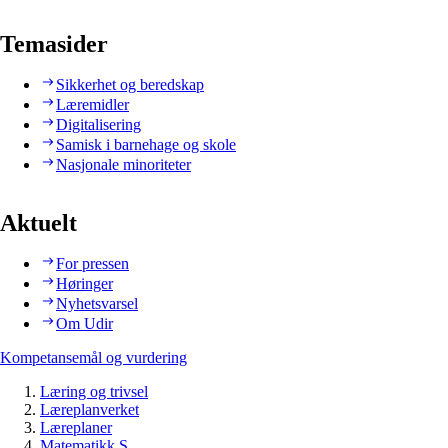
Temasider
Sikkerhet og beredskap
Læremidler
Digitalisering
Samisk i barnehage og skole
Nasjonale minoriteter
Aktuelt
For pressen
Høringer
Nyhetsvarsel
Om Udir
Kompetansemål og vurdering
Læring og trivsel
Læreplanverket
Læreplaner
Matematikk S