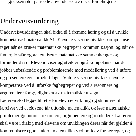
gi eksempler på reelle anvendelser av disse fordelingene
Underveisvurdering
Underveisvurderingen skal bidra til å fremme læring og til å utvikle
kompetanse i matematikk S1. Elevene viser og utvikler kompetanse i
faget når de bruker matematiske begreper i kommunikasjon, og når de
finner, forstår og generaliserer matematiske sammenhenger og
formidler disse. Elevene viser og utvikler også kompetanse når de
jobber utforskende og problemløsende med modellering ved å utføre
og presentere eget arbeid i faget. Videre viser og utvikler elevene
kompetanse ved å utforske fagbegreper og ved å resonnere og
argumentere for gyldigheten av matematiske utsagn.
Læreren skal legge til rette for elevmedvirkning og stimulere til
lærelyst ved at elevene får utforske matematikk og løse matematiske
problemer gjennom å resonnere, argumentere og modellere. Læreren
skal være i dialog med elevene om utviklingen deres når det gjelder å
kommunisere egne tanker i matematikk ved bruk av fagbegreper, og