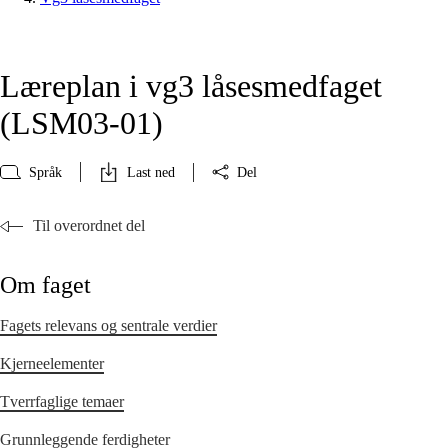
Læreplan i vg3 låsesmedfaget
(LSM03‑01)
Språk
Last ned
Del
Til overordnet del
Om faget
Fagets relevans og sentrale verdier
Kjerneelementer
Tverrfaglige temaer
Grunnleggende ferdigheter