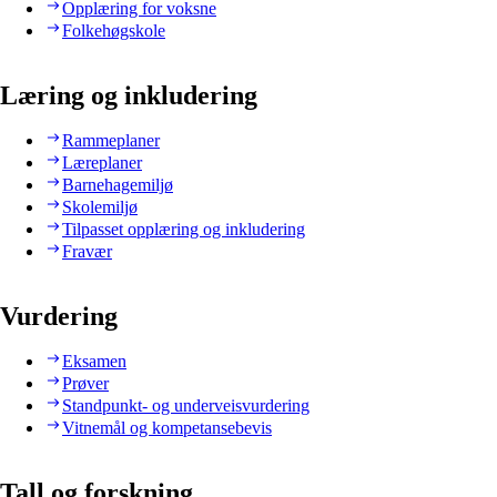
Opplæring for voksne
Folkehøgskole
Læring og inkludering
Rammeplaner
Læreplaner
Barnehagemiljø
Skolemiljø
Tilpasset opplæring og inkludering
Fravær
Vurdering
Eksamen
Prøver
Standpunkt- og underveisvurdering
Vitnemål og kompetansebevis
Tall og forskning