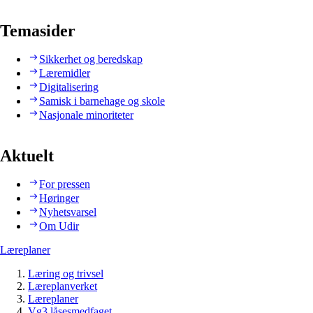
Temasider
Sikkerhet og beredskap
Læremidler
Digitalisering
Samisk i barnehage og skole
Nasjonale minoriteter
Aktuelt
For pressen
Høringer
Nyhetsvarsel
Om Udir
Læreplaner
Læring og trivsel
Læreplanverket
Læreplaner
Vg3 låsesmedfaget