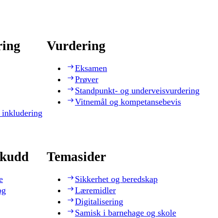
ring
Vurdering
Eksamen
Prøver
Standpunkt- og underveisvurdering
Vitnemål og kompetansebevis
 inkludering
skudd
Temasider
e
Sikkerhet og beredskap
og
Læremidler
Digitalisering
Samisk i barnehage og skole