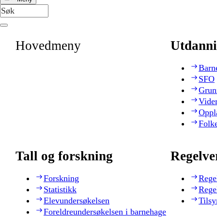
Hovedmeny
Utdanni
Barn
SFO
Grun
Vide
Oppl
Folk
Tall og forskning
Regelve
Forskning
Rege
Statistikk
Rege
Elevundersøkelsen
Tilsy
Foreldreundersøkelsen i barnehage