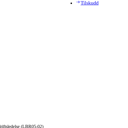
Tilskudd
iftsledelse (LBR05‑02)