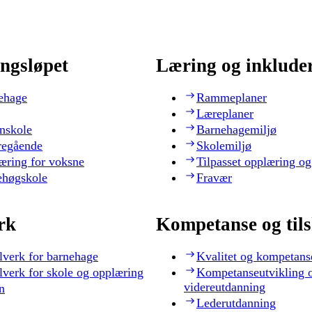
ngsløpet
Læring og inklude
ehage
Rammeplaner
Læreplaner
nskole
Barnehagemiljø
regående
Skolemiljø
æring for voksne
Tilpasset opplæring og
ehøgskole
Fravær
rk
Kompetanse og til
lverk for barnehage
Kvalitet og kompetans
lverk for skole og opplæring
Kompetanseutvikling 
videreutdanning
n
Lederutdanning