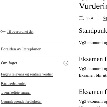
Vurderi
Språk
Standpunk
Til overordnet del
Vg3 økonomi og 
Forsiden av læreplanen
Eksamen f
Om faget
Vg3 økonomi og d
Fagets relevans og sentrale verdier
Eksamen blir uta
Kjerneelementer
Eksamen fo
Tverrfaglige temaer
Vg3 økonomi og d
Grunnleggende ferdigheter