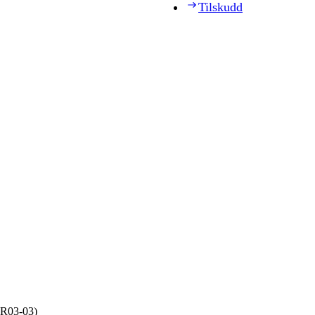
Tilskudd
BR03‑03)