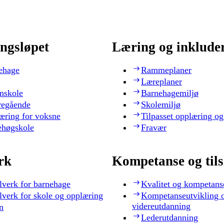
ngsløpet
Læring og inklude
ehage
Rammeplaner
Læreplaner
nskole
Barnehagemiljø
regående
Skolemiljø
æring for voksne
Tilpasset opplæring og
ehøgskole
Fravær
rk
Kompetanse og til
lverk for barnehage
Kvalitet og kompetans
lverk for skole og opplæring
Kompetanseutvikling 
videreutdanning
n
Lederutdanning