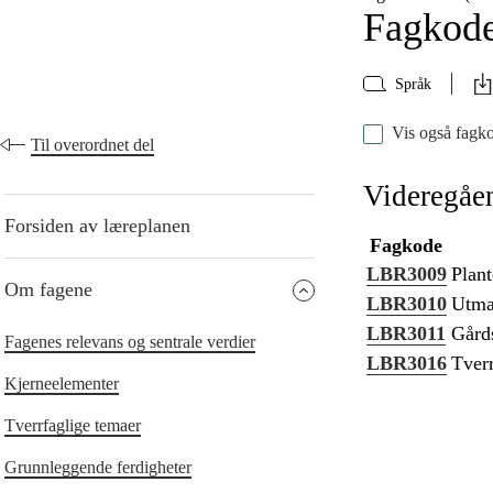
Fagkod
Språk
Vis også fagko
Til overordnet del
Videregåe
Forsiden av læreplanen
Fagkode
LBR3009
Plan
Om fagene
LBR3010
Utma
LBR3011
Gårds
Fagenes relevans og sentrale verdier
LBR3016
Tver
Kjerneelementer
Tverrfaglige temaer
Grunnleggende ferdigheter