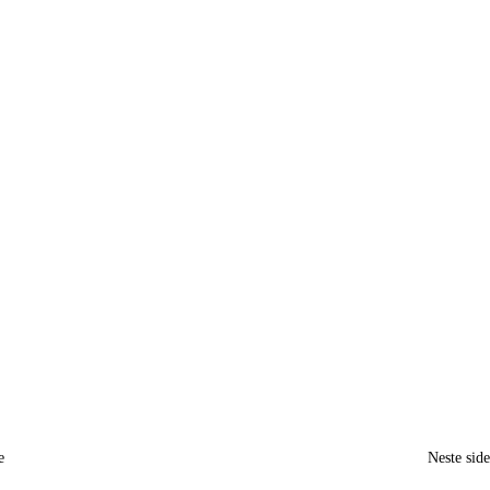
e
Neste sid