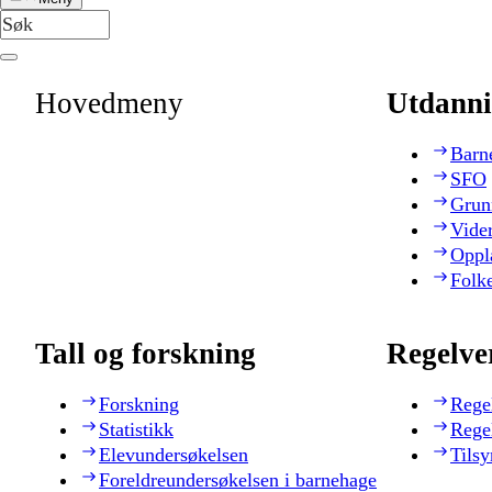
Hovedmeny
Utdanni
Barn
SFO
Grun
Vide
Oppl
Folk
Tall og forskning
Regelve
Forskning
Rege
Statistikk
Rege
Elevundersøkelsen
Tilsy
Foreldreundersøkelsen i barnehage