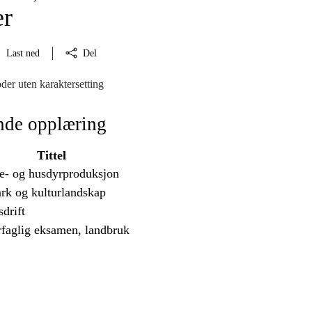
er
Last ned
Del
der uten karaktersetting
nde opplæring
Tittel
te- og husdyrproduksjon
rk og kulturlandskap
drift
rfaglig eksamen, landbruk