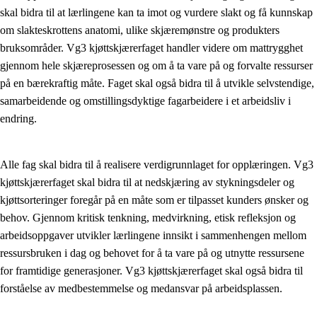
skal bidra til at lærlingene kan ta imot og vurdere slakt og få kunnskap
Kjerneelementer
om slakteskrottens anatomi, ulike skjæremønstre og produkters
bruksområder. Vg3 kjøttskjærerfaget handler videre om mattrygghet
Tverrfaglige temaer
gjennom hele skjæreprosessen og om å ta vare på og forvalte ressurser
Grunnleggende ferdigheter
på en bærekraftig måte. Faget skal også bidra til å utvikle selvstendige,
samarbeidende og omstillingsdyktige fagarbeidere i et arbeidsliv i
endring.
Alle fag skal bidra til å realisere verdigrunnlaget for opplæringen. Vg3
kjøttskjærerfaget skal bidra til at nedskjæring av stykningsdeler og
kjøttsorteringer foregår på en måte som er tilpasset kunders ønsker og
behov. Gjennom kritisk tenkning, medvirkning, etisk refleksjon og
arbeidsoppgaver utvikler lærlingene innsikt i sammenhengen mellom
ressursbruken i dag og behovet for å ta vare på og utnytte ressursene
for framtidige generasjoner. Vg3 kjøttskjærerfaget skal også bidra til
forståelse av medbestemmelse og medansvar på arbeidsplassen.