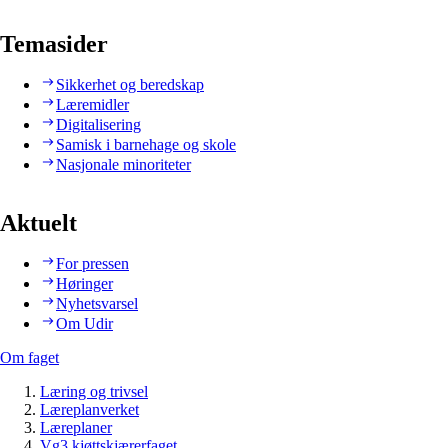
Temasider
Sikkerhet og beredskap
Læremidler
Digitalisering
Samisk i barnehage og skole
Nasjonale minoriteter
Aktuelt
For pressen
Høringer
Nyhetsvarsel
Om Udir
Om faget
Læring og trivsel
Læreplanverket
Læreplaner
Vg3 kjøttskjærerfaget