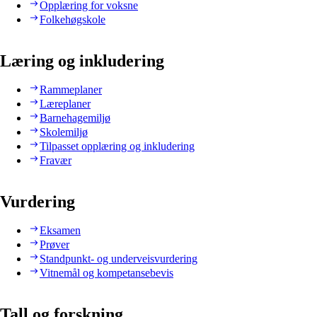
Opplæring for voksne
Folkehøgskole
Læring og inkludering
Rammeplaner
Læreplaner
Barnehagemiljø
Skolemiljø
Tilpasset opplæring og inkludering
Fravær
Vurdering
Eksamen
Prøver
Standpunkt- og underveisvurdering
Vitnemål og kompetansebevis
Tall og forskning