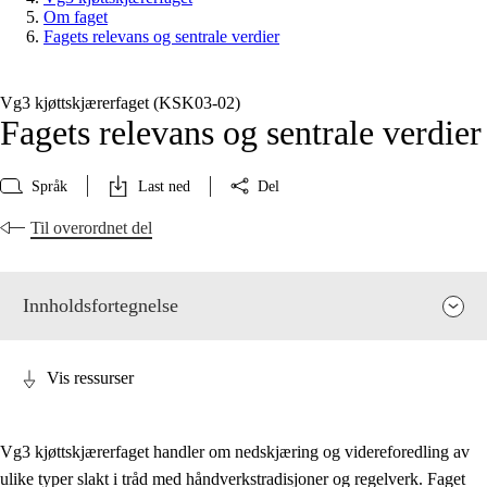
Om faget
Fagets relevans og sentrale verdier
Vg3 kjøttskjærerfaget (KSK03‑02)
Fagets relevans og sentrale verdier
Språk
Last ned
Del
Til overordnet del
Innholdsfortegnelse
Vis ressurser
Vg3 kjøttskjærerfaget handler om nedskjæring og videreforedling av
ulike typer slakt i tråd med håndverkstradisjoner og regelverk. Faget
Fagets relevans og sentrale verdier