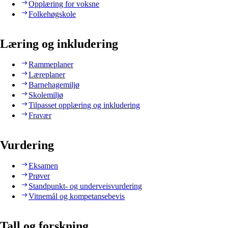
Opplæring for voksne
Folkehøgskole
Læring og inkludering
Rammeplaner
Læreplaner
Barnehagemiljø
Skolemiljø
Tilpasset opplæring og inkludering
Fravær
Vurdering
Eksamen
Prøver
Standpunkt- og underveisvurdering
Vitnemål og kompetansebevis
Tall og forskning