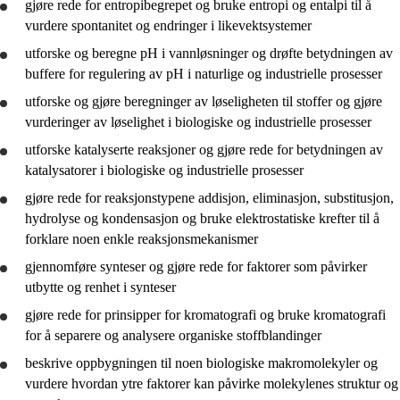
gjøre rede for
entropibegrepet og
bruke
entropi og entalpi til å
vurdere
spontanitet og endringer i likevektsystemer
utforske
og beregne pH i vannløsninger og
drøfte
betydningen av
buffere for regulering av pH i naturlige og industrielle prosesser
utforske
og gjøre beregninger av løseligheten til stoffer og gjøre
vurderinger av løselighet i biologiske og industrielle prosesser
utforske
katalyserte reaksjoner og
gjøre rede for
betydningen av
katalysatorer i biologiske og industrielle prosesser
gjøre rede for
reaksjonstypene addisjon, eliminasjon, substitusjon,
hydrolyse og kondensasjon og
bruke
elektrostatiske krefter til å
forklare noen enkle reaksjonsmekanismer
gjennomføre
synteser og
gjøre rede for
faktorer som påvirker
utbytte og renhet i synteser
gjøre rede for
prinsipper for kromatografi og
bruke
kromatografi
for å separere og
analysere
organiske stoffblandinger
beskrive
oppbygningen til noen biologiske makromolekyler og
vurdere
hvordan ytre faktorer kan påvirke molekylenes struktur og