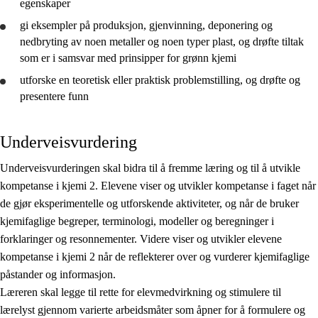
egenskaper
gi eksempler på produksjon, gjenvinning, deponering og
nedbryting av noen metaller og noen typer plast, og
drøfte
tiltak
som er i samsvar med prinsipper for grønn kjemi
utforske
en teoretisk eller praktisk problemstilling, og
drøfte
og
presentere
funn
Underveisvurdering
Underveisvurderingen skal bidra til å fremme læring og til å utvikle
kompetanse i kjemi 2. Elevene viser og utvikler kompetanse i faget når
de gjør eksperimentelle og utforskende aktiviteter, og når de bruker
kjemifaglige begreper, terminologi, modeller og beregninger i
forklaringer og resonnementer. Videre viser og utvikler elevene
kompetanse i kjemi 2 når de reflekterer over og vurderer kjemifaglige
påstander og informasjon.
Læreren skal legge til rette for elevmedvirkning og stimulere til
lærelyst gjennom varierte arbeidsmåter som åpner for å formulere og