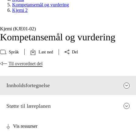
Kompetansemål og vurdering
Kjemi 2
Kjemi (KJE01‑02)
Kompetansemål og vurdering
Språk
Last ned
Del
Til overordnet del
Innholdsfortegnelse
Støtte til læreplanen
Vis ressurser
Fagenes relevans og sentrale verdier