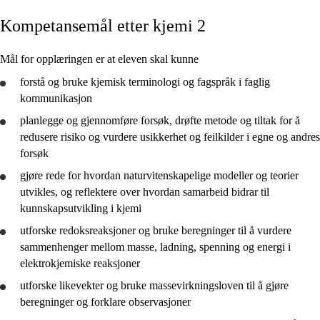
Kompetansemål etter kjemi 2
Kjerneelementer
Tverrfaglige temaer
Mål for opplæringen er at eleven skal kunne
Grunnleggende ferdigheter
forstå
og
bruke
kjemisk terminologi og fagspråk i faglig
kommunikasjon
planlegge
og
gjennomføre
forsøk,
drøfte
metode og tiltak for å
redusere risiko og
vurdere
usikkerhet og feilkilder i egne og andres
forsøk
Kjemi 1
gjøre rede for
hvordan naturvitenskapelige modeller og teorier
Kjemi 2
utvikles, og
reflektere
over hvordan samarbeid bidrar til
kunnskapsutvikling i kjemi
utforske
redoksreaksjoner og
bruke
beregninger til å
vurdere
sammenhenger mellom masse, ladning, spenning og energi i
elektrokjemiske reaksjoner
utforske
likevekter og
bruke
massevirkningsloven til å gjøre
beregninger og forklare observasjoner